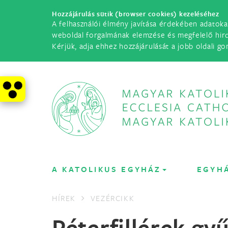
Hozzájárulás sütik (browser cookies) kezeléséhez
A felhasználói élmény javítása érdekében adatoka
weboldal forgalmának elemzése és megfelelő hir
Kérjük, adja ehhez hozzájárulását a jobb oldali go
A KATOLIKUS EGYHÁZ
EGYH
HÍREK
VEZÉRCIKK
Péterfillérek gy