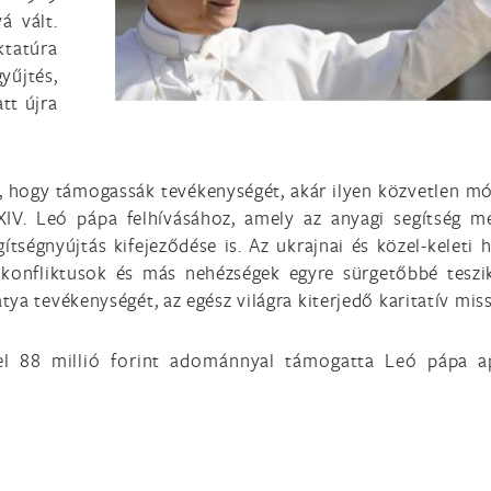
á vált.
tatúra
yűjtés,
tt újra
, hogy támogassák tevékenységét, akár ilyen közvetlen mó
V. Leó pápa felhívásához, amely az anyagi segítség me
gítségnyújtás kifejeződése is. Az ukrajnai és közel-keleti 
es konfliktusok és más nehézségek egyre sürgetőbbé teszi
atya tevékenységét, az egész világra kiterjedő karitatív miss
l 88 millió forint adománnyal támogatta Leó pápa a