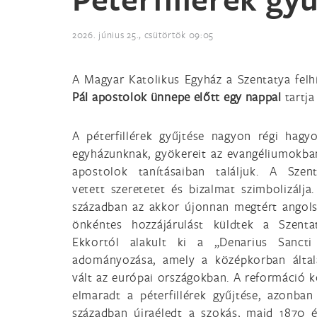
2026. június 25., csütörtök 09:05
A Magyar Katolikus Egyház a Szentatya fel
Pál apostolok ünnepe előtt egy nappal
tartja
A péterfillérek gyűjtése nagyon régi hag
egyházunknak, gyökereit az evangéliumokba
apostolok tanításaiban találjuk. A Szen
vetett szeretetet és bizalmat szimbolizálja. 
században az akkor újonnan megtért angol
önkéntes hozzájárulást küldtek a Szenta
Ekkortól alakult ki a „Denarius Sancti 
adományozása, amely a középkorban által
vált az európai országokban. A reformáció 
elmaradt a péterfillérek gyűjtése, azonban
században újraéledt a szokás, majd 1870 