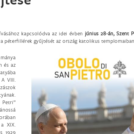
hívásához kapcsolódva az idei évben
június 28-án, Szent P
 a péterfillérek gyűjtését az ország katolikus templomaiban
yománya
n és az
tatyába
A VIII.
szászok
tyának.
Petri”
ánossá
korában
 a XIX.
és 1929