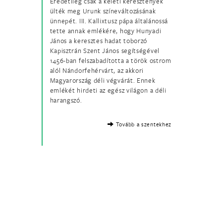
Eredetileg csak a keleti keresztények
ülték meg Urunk színeváltozásának
ünnepét. III. Kallixtusz pápa általánossá
tette annak emlékére, hogy Hunyadi
János a keresztes hadat toborzó
Kapisztrán Szent János segítségével
1456-ban felszabadította a török ostrom
alól Nándorfehérvárt, az akkori
Magyarország déli végvárát. Ennek
emlékét hirdeti az egész világon a déli
harangszó.
Tovább a szentekhez