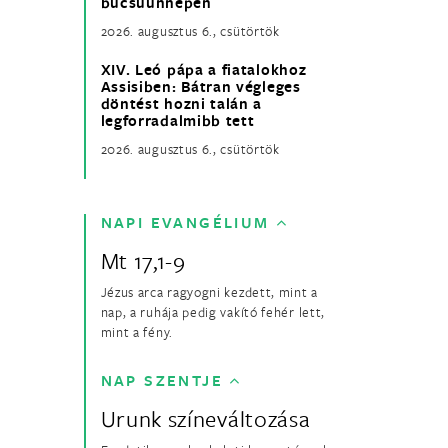
búcsúünnepén
2026. augusztus 6., csütörtök
XIV. Leó pápa a fiatalokhoz
Assisiben: Bátran végleges
döntést hozni talán a
legforradalmibb tett
2026. augusztus 6., csütörtök
NAPI EVANGÉLIUM
Mt 17,1-9
Jézus arca ragyogni kezdett, mint a
nap, a ruhája pedig vakító fehér lett,
mint a fény.
NAP SZENTJE
Urunk színeváltozása