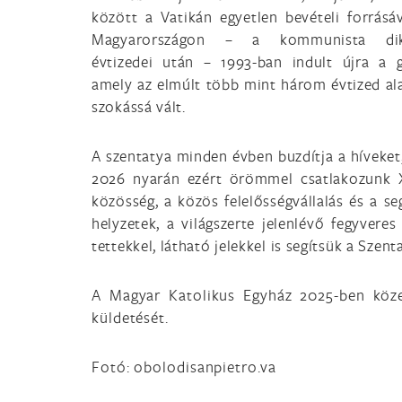
között a Vatikán egyetlen bevételi forrásáv
Magyarországon – a kommunista dik
évtizedei után – 1993-ban indult újra a g
amely az elmúlt több mint három évtized ala
szokássá vált.
A szentatya minden évben buzdítja a híveket
2026 nyarán ezért örömmel csatlakozunk XI
közösség, a közös felelősségvállalás és a se
helyzetek, a világszerte jelenlévő fegyver
tettekkel, látható jelekkel is segítsük a Szent
A Magyar Katolikus Egyház 2025-ben köze
küldetését.
Fotó: obolodisanpietro.va