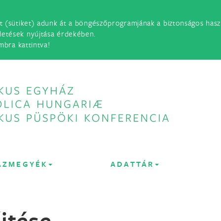
t (sütiket) adunk át a böngészőprogramjának a biztonságos haszn
detések nyújtása érdekében.
mbra kattintva!
ÁZMEGYÉK
ADATTÁR
űjtése