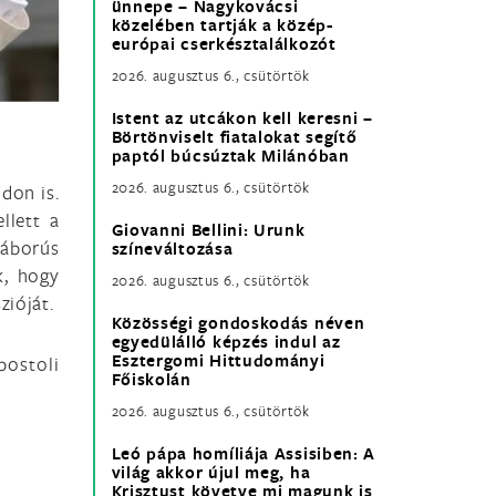
ünnepe – Nagykovácsi
közelében tartják a közép-
európai cserkésztalálkozót
2026. augusztus 6., csütörtök
Istent az utcákon kell keresni –
Börtönviselt fiatalokat segítő
paptól búcsúztak Milánóban
2026. augusztus 6., csütörtök
don is.
llett a
Giovanni Bellini: Urunk
háborús
színeváltozása
k, hogy
2026. augusztus 6., csütörtök
zióját.
Közösségi gondoskodás néven
egyedülálló képzés indul az
Esztergomi Hittudományi
postoli
Főiskolán
2026. augusztus 6., csütörtök
Leó pápa homíliája Assisiben: A
világ akkor újul meg, ha
Krisztust követve mi magunk is