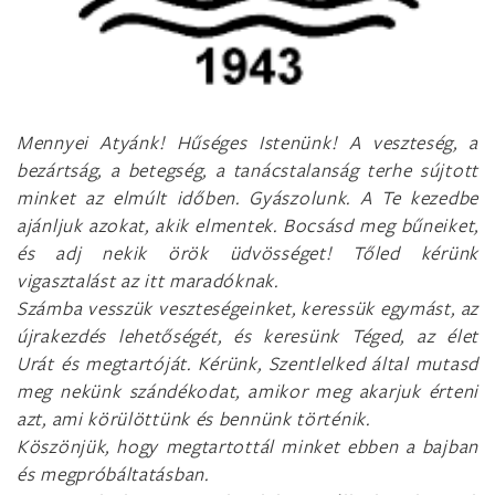
Mennyei Atyánk! Hűséges Istenünk! A veszteség, a
bezártság, a betegség, a tanácstalanság terhe sújtott
minket az elmúlt időben. Gyászolunk. A Te kezedbe
ajánljuk azokat, akik elmentek. Bocsásd meg bűneiket,
és adj nekik örök üdvösséget! Tőled kérünk
vigasztalást az itt maradóknak.
Számba vesszük veszteségeinket, keressük egymást, az
újrakezdés lehetőségét, és keresünk Téged, az élet
Urát és megtartóját. Kérünk, Szentlelked által mutasd
meg nekünk szándékodat, amikor meg akarjuk érteni
azt, ami körülöttünk és bennünk történik.
Köszönjük, hogy megtartottál minket ebben a bajban
és megpróbáltatásban.