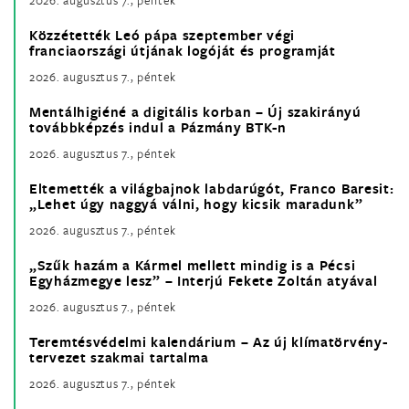
Közzétették Leó pápa szeptember végi
franciaországi útjának logóját és programját
2026. augusztus 7., péntek
Mentálhigiéné a digitális korban – Új szakirányú
továbbképzés indul a Pázmány BTK-n
2026. augusztus 7., péntek
Eltemették a világbajnok labdarúgót, Franco Baresit:
„Lehet úgy naggyá válni, hogy kicsik maradunk”
2026. augusztus 7., péntek
„Szűk hazám a Kármel mellett mindig is a Pécsi
Egyházmegye lesz” – Interjú Fekete Zoltán atyával
2026. augusztus 7., péntek
Teremtésvédelmi kalendárium – Az új klímatörvény-
tervezet szakmai tartalma
2026. augusztus 7., péntek