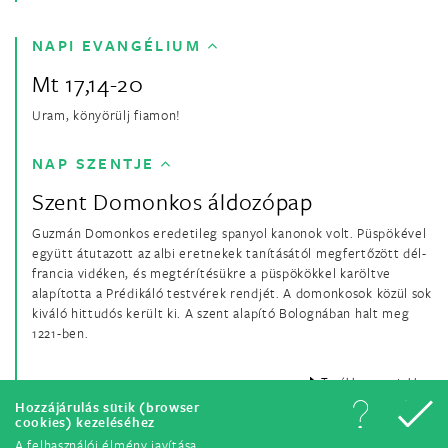
NAPI EVANGÉLIUM
Mt 17,14-20
Uram, könyörülj fiamon!
NAP SZENTJE
Szent Domonkos áldozópap
Guzmán Domonkos eredetileg spanyol kanonok volt. Püspökével
együtt átutazott az albi eretnekek tanításától megfertőzött dél-
francia vidéken, és megtérítésükre a püspökökkel karöltve
alapította a Prédikáló testvérek rendjét. A domonkosok közül sok
kiváló hittudós került ki. A szent alapító Bolognában halt meg
1221-ben.
Tovább a szentekhez
Hozzájárulás sütik (browser
cookies) kezeléséhez
A felhasználói élmény javítása