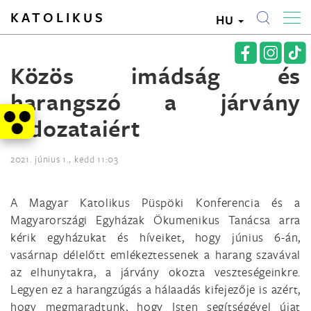
KATOLIKUS
HU
Közös imádság és
harangszó a járvány
áldozataiért
2021. június 1., kedd 11:03
A Magyar Katolikus Püspöki Konferencia és a
Magyarországi Egyházak Ökumenikus Tanácsa arra
kérik egyházukat és híveiket, hogy június 6-án,
vasárnap délelőtt emlékeztessenek a harang szavával
az elhunytakra, a járvány okozta veszteségeinkre.
Legyen ez a harangzúgás a hálaadás kifejezője is azért,
hogy megmaradtunk, hogy Isten segítségével újat