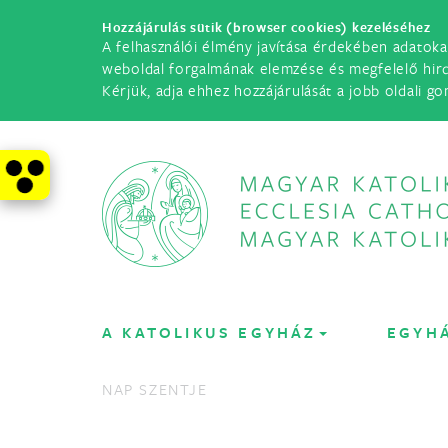
Hozzájárulás sütik (browser cookies) kezeléséhez
A felhasználói élmény javítása érdekében adatoka
weboldal forgalmának elemzése és megfelelő hir
Kérjük, adja ehhez hozzájárulását a jobb oldali go
A KATOLIKUS EGYHÁZ
EGYH
NAP SZENTJE