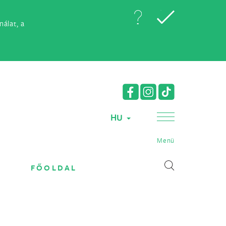
álat, a
HU
Menü
FŐOLDAL