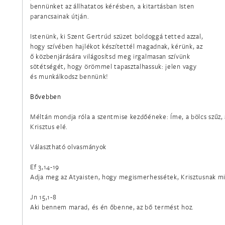
bennünket az állhatatos kérésben, a kitartásban Isten
parancsainak útján.
Istenünk, ki Szent Gertrúd szüzet boldoggá tetted azzal,
hogy szívében hajlékot készítettél magadnak, kérünk, az
ő közbenjárására világosítsd meg irgalmasan szívünk
sötétségét, hogy örömmel tapasztalhassuk: jelen vagy
és munkálkodsz bennünk!
Bővebben
Méltán mondja róla a szentmise kezdőéneke: Íme, a bölcs szűz, 
Krisztus elé.
Választható olvasmányok
Ef 3,14-19
Adja meg az Atyaisten, hogy megismerhessétek, Krisztusnak m
Jn 15,1-8
Aki bennem marad, és én őbenne, az bő termést hoz.