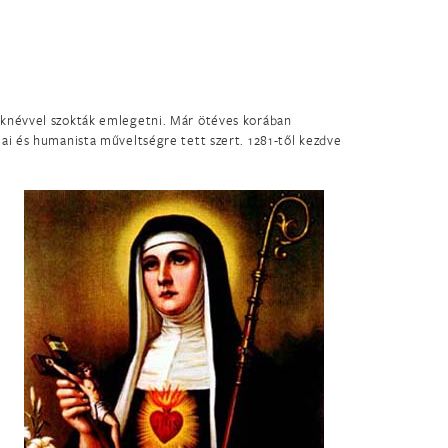
léknévvel szokták emlegetni. Már ötéves korában
iai és humanista műveltségre tett szert. 1281-től kezdve