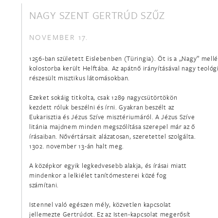
NAGY SZENT GERTRÚD SZŰZ
NOVEMBER 17.
1256-ban született Eislebenben (Türingia). Öt is a „Nagy” mel
kolostorba került Helftába. Az apátnő irányításával nagy teológ
részesült misztikus látomásokban.
Ezeket sokáig titkolta, csak 1289 nagycsütörtökön
kezdett róluk beszélni és írni. Gyakran beszélt az
Eukarisztia és Jézus Szíve misztériumáról. A Jézus Szíve
litánia majdnem minden megszólítása szerepel már az ő
írásaiban. Nővértársait alázatosan, szeretettel szolgálta.
1302. november 13-án halt meg.
A középkor egyik legkedvesebb alakja, és írásai miatt
mindenkor a lelkiélet tanítómesterei közé fog
számítani.
Istennel való egészen mély, közvetlen kapcsolat
jellemezte Gertrúdot. Ez az Isten-kapcsolat megerősít