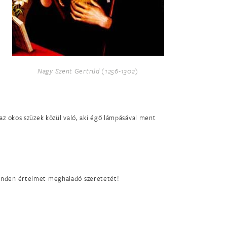
Nagy Szent Gertrúd (1256-1302)
az okos szüzek közül való, aki égő lámpásával ment
inden értelmet meghaladó szeretetét!