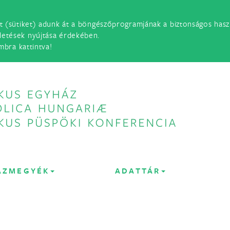
t (sütiket) adunk át a böngészőprogramjának a biztonságos haszn
detések nyújtása érdekében.
mbra kattintva!
ÁZMEGYÉK
ADATTÁR