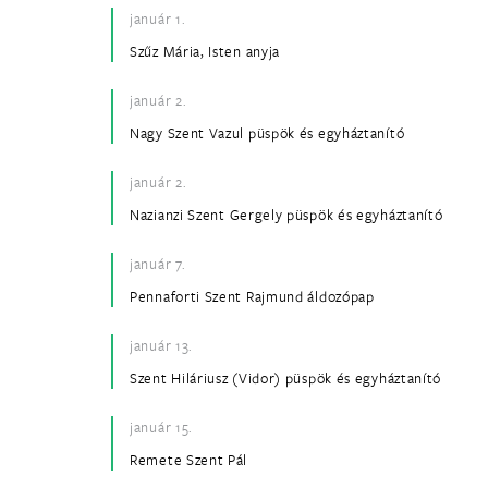
január 1.
Szűz Mária, Isten anyja
január 2.
Nagy Szent Vazul püspök és egyháztanító
január 2.
Nazianzi Szent Gergely püspök és egyháztanító
január 7.
Pennaforti Szent Rajmund áldozópap
január 13.
Szent Hiláriusz (Vidor) püspök és egyháztanító
január 15.
Remete Szent Pál