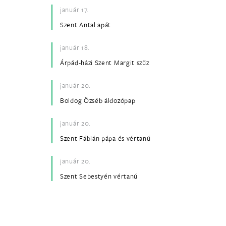
január 17.
Szent Antal apát
január 18.
Árpád-házi Szent Margit szűz
január 20.
Boldog Özséb áldozópap
január 20.
Szent Fábián pápa és vértanú
január 20.
Szent Sebestyén vértanú
január 21.
Szent Ágnes szűz és vértanú