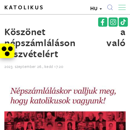
KATOLIKUS
HU
Köszönet a
népszámláláson való
részvételért
2023. szeptember 26., kedd 17:20