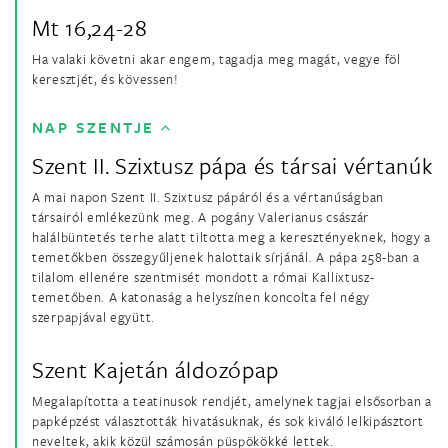
Mt 16,24-28
Ha valaki követni akar engem, tagadja meg magát, vegye föl
keresztjét, és kövessen!
NAP SZENTJE
Szent II. Szixtusz pápa és társai vértanúk
A mai napon Szent II. Szixtusz pápáról és a vértanúságban
társairól emlékezünk meg. A pogány Valerianus császár
halálbüntetés terhe alatt tiltotta meg a keresztényeknek, hogy a
temetőkben összegyűljenek halottaik sírjánál. A pápa 258-ban a
tilalom ellenére szentmisét mondott a római Kallixtusz-
temetőben. A katonaság a helyszínen koncolta fel négy
szerpapjával együtt.
Szent Kajetán áldozópap
Megalapította a teatinusok rendjét, amelynek tagjai elsősorban a
papképzést választották hivatásuknak, és sok kiváló lelkipásztort
neveltek, akik közül számosán püspökökké lettek.