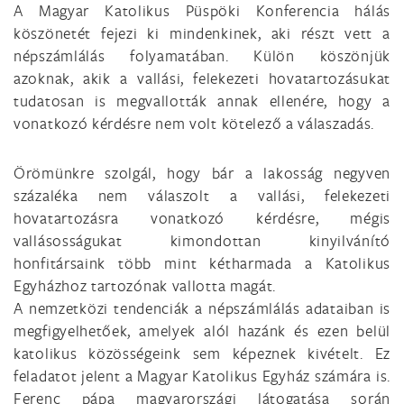
A Magyar Katolikus Püspöki Konferencia hálás
köszönetét fejezi ki mindenkinek, aki részt vett a
népszámlálás folyamatában. Külön köszönjük
azoknak, akik a vallási, felekezeti hovatartozásukat
tudatosan is megvallották annak ellenére, hogy a
vonatkozó kérdésre nem volt kötelező a válaszadás.
Örömünkre szolgál, hogy bár a lakosság negyven
százaléka nem válaszolt a vallási, felekezeti
hovatartozásra vonatkozó kérdésre, mégis
vallásosságukat kimondottan kinyilvánító
honfitársaink több mint kétharmada a Katolikus
Egyházhoz tartozónak vallotta magát.
A nemzetközi tendenciák a népszámlálás adataiban is
megfigyelhetőek, amelyek alól hazánk és ezen belül
katolikus közösségeink sem képeznek kivételt. Ez
feladatot jelent a Magyar Katolikus Egyház számára is.
Ferenc pápa magyarországi látogatása során