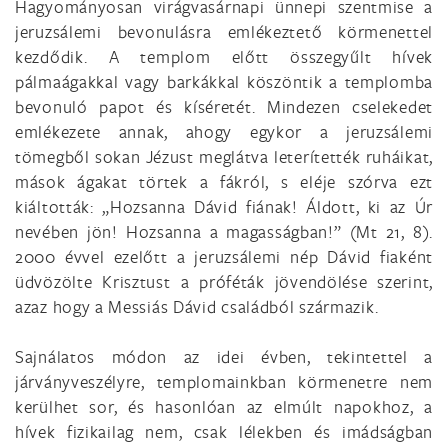
Hagyományosan virágvasárnapi ünnepi szentmise a
jeruzsálemi bevonulásra emlékeztető körmenettel
kezdődik. A templom előtt összegyűlt hívek
pálmaágakkal vagy barkákkal köszöntik a templomba
bevonuló papot és kíséretét. Mindezen cselekedet
emlékezete annak, ahogy egykor a jeruzsálemi
tömegből sokan Jézust meglátva leterítették ruháikat,
mások ágakat törtek a fákról, s eléje szórva ezt
kiáltották: „Hozsanna Dávid fiának! Áldott, ki az Úr
nevében jön! Hozsanna a magasságban!” (Mt 21, 8).
2000 évvel ezelőtt a jeruzsálemi nép Dávid fiaként
üdvözölte Krisztust a próféták jövendölése szerint,
azaz hogy a Messiás Dávid családból származik.
Sajnálatos módon az idei évben, tekintettel a
járványveszélyre, templomainkban körmenetre nem
kerülhet sor, és hasonlóan az elmúlt napokhoz, a
hívek fizikailag nem, csak lélekben és imádságban