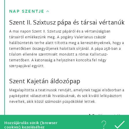
NAP SZENTJE
Szent II. Szixtusz pápa és társai vértanúk
A mai napon Szent II. Szixtusz pápáról és a vértanúságban
társairól emlékezünk meg. A pogány Valerianus császár
halálbüntetés terhe alatt tiltotta meg a keresztényeknek, hogy a
temetőkben összegyűljenek halottaik sírjánál. A pápa 258-ban a
tilalom ellenére szentmisét mondott a római Kallixtusz-
temetőben. A katonaság a helyszínen koncolta fel négy
szerpapjával együtt.
Szent Kajetán áldozópap
Megalapította a teatinusok rendjét, amelynek tagjai elsősorban a
papképzést választották hivatásuknak, és sok kiváló lelkipásztort
neveltek, akik közül számosán püspökökké lettek.
Tovább a szentekhez
Hozzájárulás sütik (browser
cookies) kezeléséhez