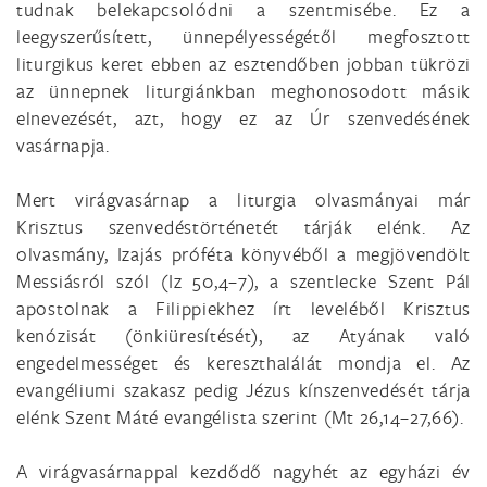
tudnak belekapcsolódni a szentmisébe. Ez a
leegyszerűsített, ünnepélyességétől megfosztott
liturgikus keret ebben az esztendőben jobban tükrözi
az ünnepnek liturgiánkban meghonosodott másik
elnevezését, azt, hogy ez az Úr szenvedésének
vasárnapja.
Mert virágvasárnap a liturgia olvasmányai már
Krisztus szenvedéstörténetét tárják elénk. Az
olvasmány, Izajás próféta könyvéből a megjövendölt
Messiásról szól (Iz 50,4–7), a szentlecke Szent Pál
apostolnak a Filippiekhez írt leveléből Krisztus
kenózisát (önkiüresítését), az Atyának való
engedelmességet és kereszthalálát mondja el. Az
evangéliumi szakasz pedig Jézus kínszenvedését tárja
elénk Szent Máté evangélista szerint (Mt 26,14–27,66).
A virágvasárnappal kezdődő nagyhét az egyházi év