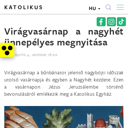
KATOLIKUS
HU
Virágvasárnap a nagyhét
ünnepélyes megnyitása
2020. április 4., szombat 18:00
Virágvasárnap a bűnbánatot jelentő nagyböjti időszak
utolsó vasárnapja és egyben a Nagyhét kezdete. Ezen
a vasárnapon Jézus Jeruzsálembe történő
bevonulásáról emlékezik meg a Katolikus Egyház.