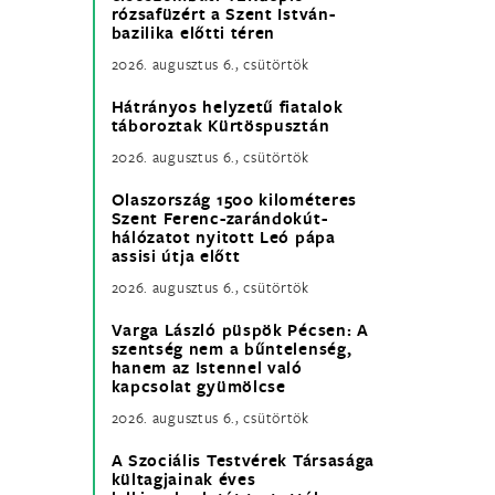
rózsafüzért a Szent István-
bazilika előtti téren
2026. augusztus 6., csütörtök
Hátrányos helyzetű fiatalok
táboroztak Kürtöspusztán
2026. augusztus 6., csütörtök
Olaszország 1500 kilométeres
Szent Ferenc-zarándokút-
hálózatot nyitott Leó pápa
assisi útja előtt
2026. augusztus 6., csütörtök
Varga László püspök Pécsen: A
szentség nem a bűntelenség,
hanem az Istennel való
kapcsolat gyümölcse
2026. augusztus 6., csütörtök
A Szociális Testvérek Társasága
kültagjainak éves