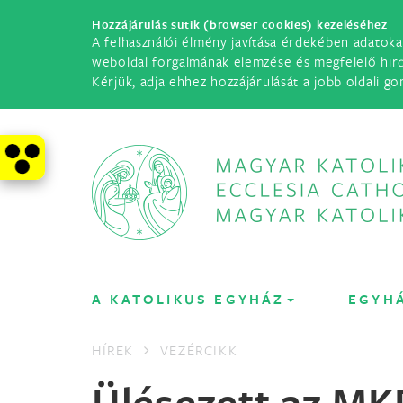
Hozzájárulás sütik (browser cookies) kezeléséhez
A felhasználói élmény javítása érdekében adatoka
weboldal forgalmának elemzése és megfelelő hir
Kérjük, adja ehhez hozzájárulását a jobb oldali go
A KATOLIKUS EGYHÁZ
EGYH
HÍREK
VEZÉRCIKK
Ülésezett az MK