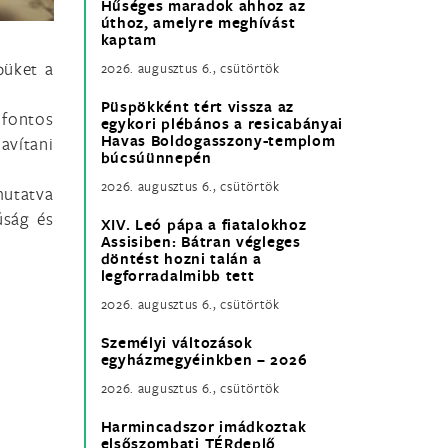
Hűséges maradok ahhoz az
úthoz, amelyre meghívást
kaptam
püket a
2026. augusztus 6., csütörtök
Püspökként tért vissza az
 fontos
egykori plébános a resicabányai
Havas Boldogasszony-templom
avítani
búcsúünnepén
2026. augusztus 6., csütörtök
mutatva
úság és
XIV. Leó pápa a fiatalokhoz
Assisiben: Bátran végleges
döntést hozni talán a
legforradalmibb tett
2026. augusztus 6., csütörtök
Személyi változások
egyházmegyéinkben – 2026
2026. augusztus 6., csütörtök
Harmincadszor imádkoztak
elsőszombati TÉRdeplő