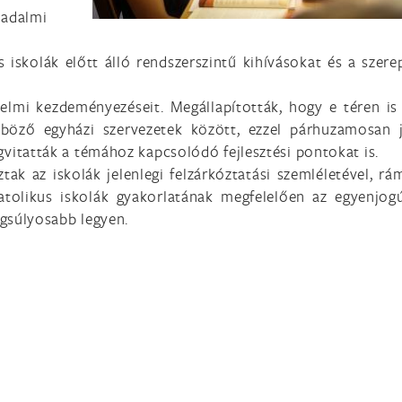
sadalmi
 iskolák előtt álló rendszerszintű kihívásokat és a szere
elmi kezdeményezéseit. Megállapították, hogy e téren is
öző egyházi szervezetek között, ezzel párhuzamosan j
vitatták a témához kapcsolódó fejlesztési pontokat is.
tak az iskolák jelenlegi felzárkóztatási szemléletével, rá
tolikus iskolák gyakorlatának megfelelően az egyenjog
ngsúlyosabb legyen.