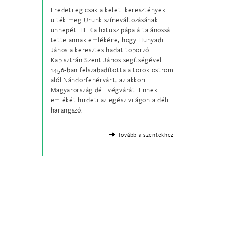
Eredetileg csak a keleti keresztények
ülték meg Urunk színeváltozásának
ünnepét. III. Kallixtusz pápa általánossá
tette annak emlékére, hogy Hunyadi
János a keresztes hadat toborzó
Kapisztrán Szent János segítségével
1456-ban felszabadította a török ostrom
alól Nándorfehérvárt, az akkori
Magyarország déli végvárát. Ennek
emlékét hirdeti az egész világon a déli
harangszó.
Tovább a szentekhez