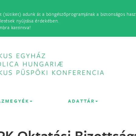
t (sütiket) adunk át a böngészőprogramjának a biztonságos haszn
detések nyújtása érdekében.
mbra kattintva!
ÁZMEGYÉK
ADATTÁR
PK Oktatási Bizottság