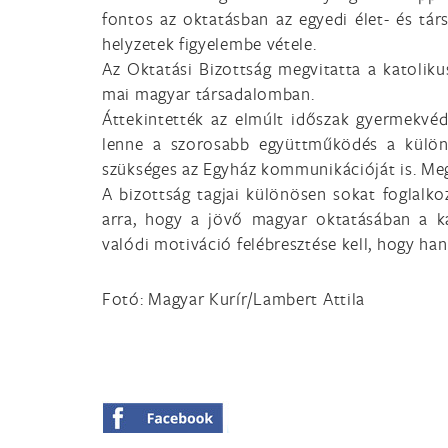
fontos az oktatásban az egyedi élet- és tár
helyzetek figyelembe vétele.
Az Oktatási Bizottság megvitatta a katolikus
mai magyar társadalomban.
Áttekintették az elmúlt időszak gyermekvéd
lenne a szorosabb együttműködés a különb
szükséges az Egyház kommunikációját is. Meg
A bizottság tagjai különösen sokat foglalkoz
arra, hogy a jövő magyar oktatásában a ka
valódi motiváció felébresztése kell, hogy ha
Fotó: Magyar Kurír/Lambert Attila