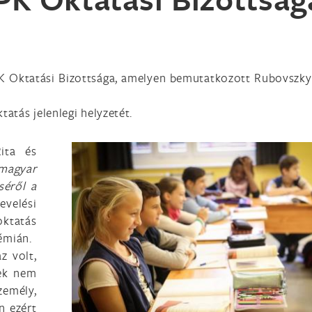
 Oktatási Bizottsága, amelyen bemutatkozott Rubovszky 
ktatás jelenlegi helyzetét.
ita és
magyar
séről a
velési
ktatás
démián.
z volt,
mek nem
zemély,
n ezért