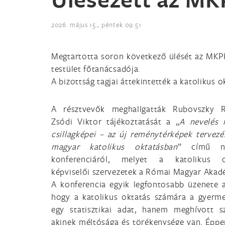
2026. május 15., péntek 09:51
Megtartotta soron következő ülését az MKPK
testület főtanácsadója.
A bizottság tagjai áttekintették a katolikus o
A résztvevők meghallgatták Rubovszky R
Zsódi Viktor tájékoztatását a „
A nevelés 
csillagképei – az új reménytérképek tervezé
magyar katolikus oktatásban
” című ne
konferenciáról, melyet a katolikus o
képviselői szervezetek a Római Magyar Aka
A konferencia egyik legfontosabb üzenete a
hogy a katolikus oktatás számára a gyer
egy statisztikai adat, hanem meghívott s
akinek méltósága és törékenysége van. Éppe