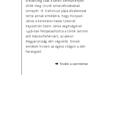
Eredetileg csak a keleti keresztények
ülték meg Urunk színeváltozásának
ünnepét. III. Kallixtusz pápa általánossá
tette annak emlékére, hogy Hunyadi
János a keresztes hadat toborzó
Kapisztrán Szent János segítségével
1456-ban felszabadította a török ostrom
alól Nándorfehérvárt, az akkori
Magyarország déli végvárát. Ennek
emlékét hirdeti az egész világon a déli
harangszó.
Tovább a szentekhez