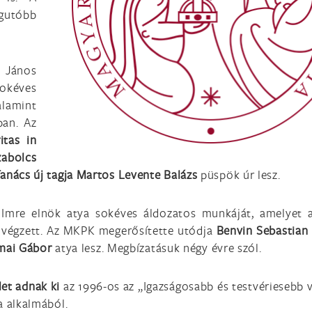
gutóbb
.
y János
okéves
alamint
ban. Az
itas in
abolcs
anács új tagja Martos Levente Balázs
püspök úr lesz.
 Imre elnök atya sokéves áldozatos munkáját, amelyet
végzett. Az MKPK megerősítette utódja
Benvin Sebastian
mai Gábor
atya lesz. Megbízatásuk négy évre szól.
let adnak ki
az 1996-os az „Igazságosabb és testvériesebb v
a alkalmából.