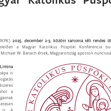
(MKPK)
2025. december 2-3. között tartotta téli rendes ü
elelően a Magyar Katolikus Püspöki Konferencia bud
t Michael W. Banach érsek, Magyarország apostoli nunciusa
Limina
pápa is
togatás
szeres
ahol a
ogatnak
etesen
 is. A