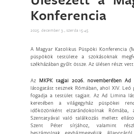
Konferencia
2025. december 3., szerda 15:45
A Magyar Katolikus Püspöki Konferencia 
püspökök testülete a szokásoknak megf
székházában gyűlt össze. Az ülésen részt vet
Az
MKPK tagjai 2026. novemberében Ad 
látogatást tesznek Rómában, ahol XIV. Leó 
fogadja a testület tagjait. Az Ad Limina lá
keretében a világegyház püspökei rend
időközönként elzarándokolnak Rómába, 
Szentatyával való találkozás mellett ellát
Szent Péter sírjához, valamint részl
beszámolnak egyházmegyéjük állapotáról