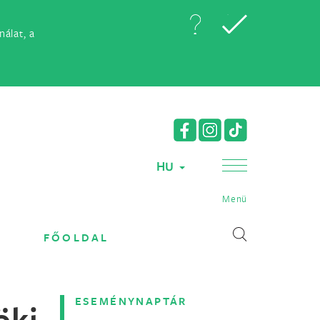
álat, a
HU
Menü
FŐOLDAL
ESEMÉNYNAPTÁR
öki