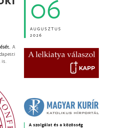
06
AUGUSZTUS
2026
lését.
A
apesti
 is.
A szolgálat és a közösség