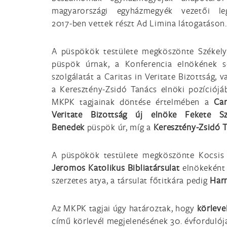
magyarországi egyházmegyék vezetői le
2017-ben vettek részt Ad Limina látogatáson
A püspökök testülete megköszönte Székel
püspök úrnak, a Konferencia elnökének s
szolgálatát a Caritas in Veritate Bizottság, v
a Keresztény-Zsidó Tanács elnöki pozíciójá
MKPK tagjainak döntése értelmében a
Car
Veritate Bizottság új elnöke Fekete Sz
Benedek
püspök úr, míg a
Keresztény-Zsidó T
A püspökök testülete megköszönte Kocsis
Jeromos Katolikus Bibliatársulat
elnökeként 
szerzetes atya, a társulat főtitkára pedig
Har
Az MKPK tagjai úgy határoztak, hogy
körleve
című körlevél megjelenésének 30. évfordulój