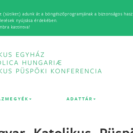
t (sütiket) adunk át a böngészőprogramjának a biztonságos haszn
detések nyújtása érdekében.
mbra kattintva!
ÁZMEGYÉK
ADATTÁR
gyar Katolikus Püsp