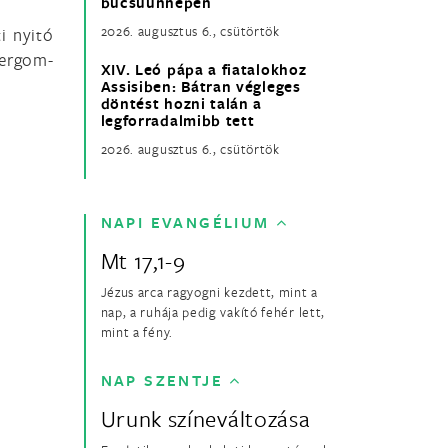
búcsúünnepén
2026. augusztus 6., csütörtök
i nyitó
tergom-
XIV. Leó pápa a fiatalokhoz
Assisiben: Bátran végleges
döntést hozni talán a
legforradalmibb tett
2026. augusztus 6., csütörtök
NAPI EVANGÉLIUM
Mt 17,1-9
Jézus arca ragyogni kezdett, mint a
nap, a ruhája pedig vakító fehér lett,
mint a fény.
NAP SZENTJE
Urunk színeváltozása