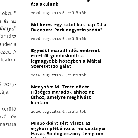
átalakulunk
teket!”
2026. augusztus 6., csütörtök
n és az
Mit keres egy katolikus pap DJ a
lbatyu
”
Budapest Park nagyszínpadán?
aritász
2026. augusztus 6., csütörtök
endez a
Egyedül maradt idős emberek
ezet. A
ezreiről gondoskodik a
ldalon,
legnagyobb hőségben a Máltai
Szeretetszolgálat
2026. augusztus 6., csütörtök
S
. 2027-
Menyhárt M. Teréz nővér:
ája.
Hűséges maradok ahhoz az
úthoz, amelyre meghívást
kaptam
 kerülő
2026. augusztus 6., csütörtök
jövő év
Püspökként tért vissza az
nazista
egykori plébános a resicabányai
Havas Boldogasszony-templom