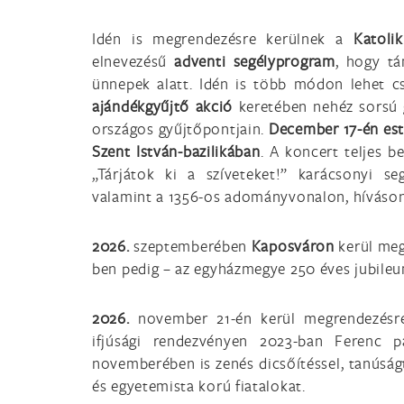
Idén is megrendezésre kerülnek a
Katoli
elnevezésű
adventi segélyprogram
, hogy tá
ünnepek alatt. Idén is több módon lehet c
ajándékgyűjtő akció
keretében nehéz sorsú 
országos gyűjtőpontjain.
December 17-én est
Szent István-bazilikában
. A koncert teljes b
„Tárjátok ki a szíveteket!” karácsonyi s
valamint a 1356-os adományvonalon, hívásonk
2026.
szeptemberében
Kaposváron
kerül me
ben pedig – az egyházmegye 250 éves jubileu
2026.
november 21-én kerül megrendezés
ifjúsági rendezvényen 2023-ban Ferenc p
novemberében is zenés dicsőítéssel, tanúságt
és egyetemista korú fiatalokat.