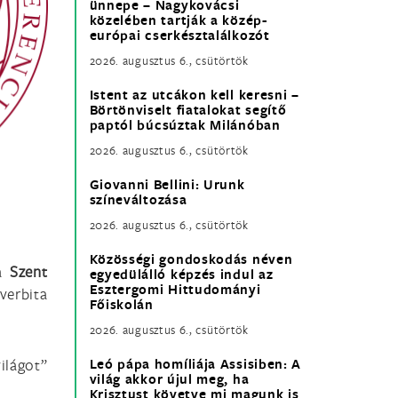
ünnepe – Nagykovácsi
közelében tartják a közép-
európai cserkésztalálkozót
2026. augusztus 6., csütörtök
Istent az utcákon kell keresni –
Börtönviselt fiatalokat segítő
paptól búcsúztak Milánóban
2026. augusztus 6., csütörtök
Giovanni Bellini: Urunk
színeváltozása
2026. augusztus 6., csütörtök
Közösségi gondoskodás néven
 a
Szent
egyedülálló képzés indul az
Esztergomi Hittudományi
verbita
Főiskolán
2026. augusztus 6., csütörtök
ilágot”
Leó pápa homíliája Assisiben: A
világ akkor újul meg, ha
Krisztust követve mi magunk is