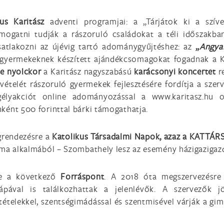
kus Karitász
adventi programjai: a „Tárjátok ki a szíve
mogatni tudják a rászoruló családokat a téli időszakba
satlakozni az újévig tartó adománygyűjtéshez: az
„
Angya
gyermekeknek készített ajándékcsomagokat fogadnak a K
e nyolckor
a Karitász nagyszabású
karácsonyi koncertet
r
evételét rászoruló gyermekek fejlesztésére fordítja a szerv
egélyakciót online adományozással a www.karitasz.hu o
ént 500 forinttal bárki támogathatja.
grendezésre a
Katolikus Társadalmi Napok, azaz a KATTÁR
ma alkalmából – Szombathely lesz az esemény házigazigazd
re a következő
Forráspont
. A 2018 óta megszervezésre
ápával is találkozhattak a jelenlévők. A szervezők 
ételekkel, szentségimádással és szentmisével várják a gim