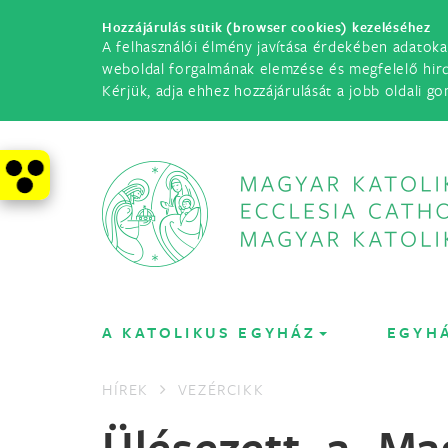
Hozzájárulás sütik (browser cookies) kezeléséhez
A felhasználói élmény javítása érdekében adatoka
weboldal forgalmának elemzése és megfelelő hir
Kérjük, adja ehhez hozzájárulását a jobb oldali go
A KATOLIKUS EGYHÁZ
EGYH
HÍREK
VEZÉRCIKK
Ülésezett a Ma