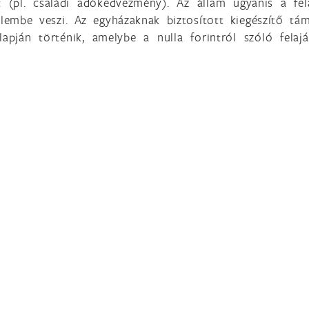
 (pl. családi adókedvezmény). Az állam ugyanis a fel
elembe veszi. Az egyházaknak biztosított kiegészítő tá
apján történik, amelybe a nulla forintról szóló felajá