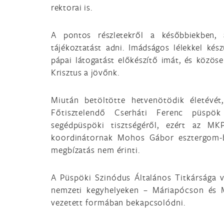
rektorai is.
A pontos részletekről a későbbiekben,
tájékoztatást adni. Imádságos lélekkel kés
pápai látogatást előkészítő imát, és közös
Krisztus a jövőnk.
Miután betöltötte hetvenötödik életévét
Főtisztelendő Cserháti Ferenc püspö
segédpüspöki tisztségéről, ezért az MKP
koordinátornak Mohos Gábor esztergom-bu
megbízatás nem érinti.
A Püspöki Szinódus Általános Titkársága 
nemzeti kegyhelyeken – Máriapócson és M
vezetett formában bekapcsolódni.