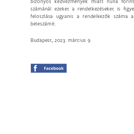
bizonyos kedvezmények miatt nulla forint
számánál ezeket a rendelkezéseket is figy
feloszlása ugyanis a rendelkezők száma al
beleszámít.
Budapest, 2023. március 9.