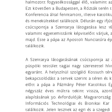
halmozott fogyatékossággal élő, valamint a
Ezt követően a Budapesten, a Rózsák terén 
Konferencia által fenntartott, illetve katoli
és menekültekkel találkozik. Délután egy ifj
csúcspontja a Szentatya látogatása lesz 16
valamint egyetemistáink képviselőit várjuk, 
majd. Este a pápa az Apostoli Nunciatúra épü
találkozik.
A Szentatya látogatásának csúcspontja az 
püspöki testület tagjai nagy szeretettel h
egyaránt. A helyszínül szolgáló Kossuth té
bekapcsolódást a tervek szerint a téren és k
előtt a pápa a Pázmány Péter Katolikus E
négyszáz éves múltra tekint vissza, azo
alapításának 30. évfordulóját. Magyarország 
Információs Technológiai és Bionikai Kar
találkozik. Jelen lesznek az egri és a szeged