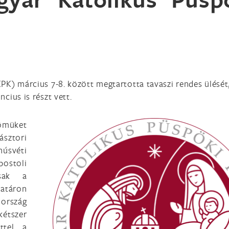
K) március 7-8. között megtartotta tavaszi rendes ülését
cius is részt vett.
ömüket
ásztori
úsvéti
postoli
sak a
határon
ország
kétszer
ttel a