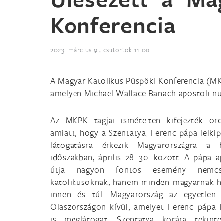
Konferencia
2023. március 9., csütörtök 11:00
A Magyar Katolikus Püspöki Konferencia (MKP
amelyen Michael Wallace Banach apostoli nun
Az MKPK tagjai ismételten kifejezték ör
amiatt, hogy a Szentatya, Ferenc pápa lelkip
látogatásra érkezik Magyarországra a h
időszakban, április 28–30. között. A pápa a
útja nagyon fontos esemény nemc
katolikusoknak, hanem minden magyarnak 
innen és túl. Magyarország az egyetlen 
Olaszországon kívül, amelyet Ferenc pápa 
is meglátogat. Szentatya korára tekinte