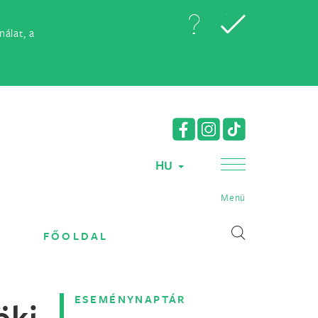
álat, a
HU
Menü
FŐOLDAL
ESEMÉNYNAPTÁR
öki