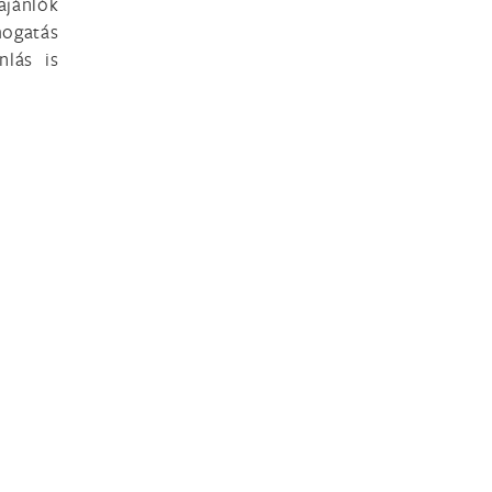
ajánlók
mogatás
nlás is