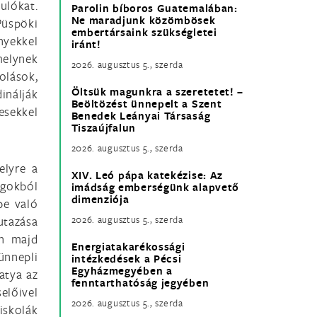
ulókat.
Parolin bíboros Guatemalában:
Ne maradjunk közömbösek
Püspöki
embertársaink szükségletei
ényekkel
iránt!
melynek
2026. augusztus 5., szerda
olások,
Öltsük magunkra a szeretetet! –
inálják
Beöltözést ünnepelt a Szent
esekkel
Benedek Leányai Társaság
Tiszaújfalun
2026. augusztus 5., szerda
elyre a
XIV. Leó pápa katekézise: Az
ágokból
imádság emberségünk alapvető
dimenziója
be való
utazása
2026. augusztus 5., szerda
én majd
Energiatakarékossági
ünnepli
intézkedések a Pécsi
Egyházmegyében a
atya az
fenntarthatóság jegyében
előivel
2026. augusztus 5., szerda
őiskolák