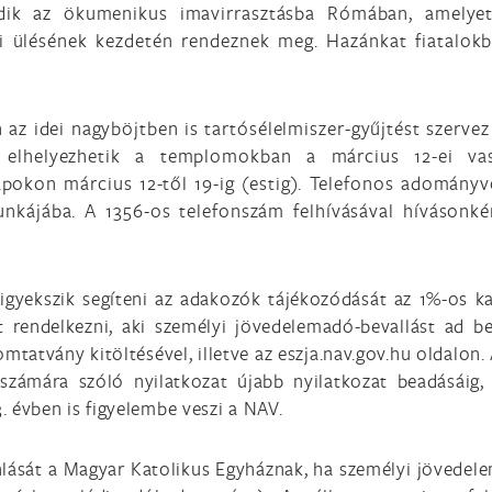
ik az ökumenikus imavirrasztásba Rómában, amelyet
i ülésének kezdetén rendeznek meg. Hazánkat fiatalokb
 idei nagyböjtben is tartósélelmiszer-gyűjtést szervez
t elhelyezhetik a templomokban a március 12-ei vas
pokon március 12-től 19-ig (estig). Telefonos adomány
unkájába. A 1356-os telefonszám felhívásával hívásonk
 igyekszik segíteni az adakozók tájékozódását az 1%-os 
t rendelkezni, aki személyi jövedelemadó-bevallást ad be
atvány kitöltésével, illetve az eszja.nav.gov.hu oldalon. 
számára szóló nyilatkozat újabb nyilatkozat beadásáig,
. évben is figyelembe veszi a NAV.
ánlását a Magyar Katolikus Egyháznak, ha személyi jövedel