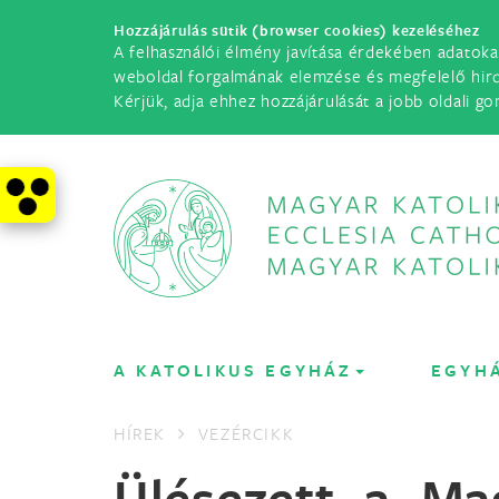
Hozzájárulás sütik (browser cookies) kezeléséhez
A felhasználói élmény javítása érdekében adatoka
weboldal forgalmának elemzése és megfelelő hir
Kérjük, adja ehhez hozzájárulását a jobb oldali go
A KATOLIKUS EGYHÁZ
EGYH
HÍREK
VEZÉRCIKK
Ülésezett a Ma