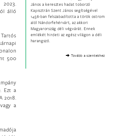
 2023.
János a keresztes hadat toborzó
ól álló
Kapisztrán Szent János segítségével
1456-ban felszabadította a török ostrom
alól Nándorfehérvárt, az akkori
Magyarország déli végvárát. Ennek
 Tartós
emlékét hirdeti az egész világon a déli
harangszó.
árnapi
vonalon
Tovább a szentekhez
ént 500
kampány
. Ezt a
A 2018.
 vagy a
emadója