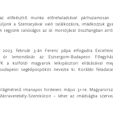
 az előkészítő munka előrehaladtával párhuzamosan 
züljünk a Szentatyával való találkozásra, imádkozzuk gy
en tegyünk tanúságot az út mottójával összhangban arró
, 2023. február 3-án Ferenc pápa elfogadta Excellen
k úr lemondását az Esztergom-Budapesti Főegyhá
K a külföldi magyarok lelkipásztori ellátásával me
dapesti segédpüspököt nevezte ki. Korábbi feladata
világméretű imanapot hirdetett május 31-re. Magyarors
átraverebély-Szentkúton – lehet az imádságba szerve