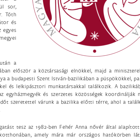
ül sor,
r. Tóth
átor és
z egyes
megyei
 után a
ban először a köztársasági elnökkel, majd a minisztere
tya a budapesti Szent István-bazilikában a püspökökkel, pa
el és lelkipásztori munkatársakkal találkozik. A baziliká
 az egyházmegyék és szerzetes közösségek koordinálják 
őt szeretettel várunk a bazilika előtti térre, ahol a talál
.
atást tesz az 1982-ben Fehér Anna nővér által alapítot
kotthonában, amely mára már országos hatókörben lát