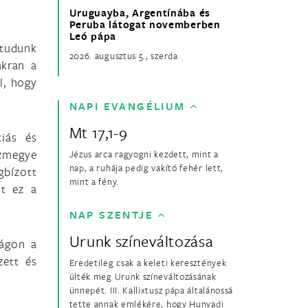
Uruguayba, Argentínába és
Peruba látogat novemberben
Leó pápa
tudunk
2026. augusztus 5., szerda
akran a
l, hogy
NAPI EVANGÉLIUM
Mt 17,1-9
ciás és
zmegye
Jézus arca ragyogni kezdett, mint a
nap, a ruhája pedig vakító fehér lett,
gbízott
mint a fény.
it ez a
NAP SZENTJE
Urunk színeváltozása
zágon a
zett és
Eredetileg csak a keleti keresztények
ülték meg Urunk színeváltozásának
ünnepét. III. Kallixtusz pápa általánossá
tette annak emlékére, hogy Hunyadi