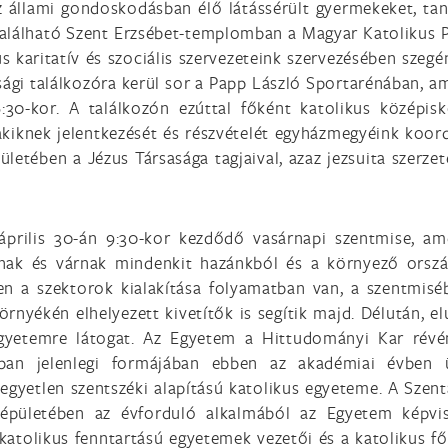
z állami gondoskodásban élő látássérült gyermekeket, tan
található Szent Erzsébet-templomban a Magyar Katolikus 
kus karitatív és szociális szervezeteink szervezésében szeg
úsági találkozóra kerül sor a Papp László Sportarénában, a
:30-kor. A találkozón ezúttal főként katolikus középisk
akiknek jelentkezését és részvételét egyházmegyéink koord
letében a Jézus Társasága tagjaival, azaz jezsuita szerzet
április 30-án 9:30-kor kezdődő vasárnapi szentmise, am
ívnak és várnak mindenkit hazánkból és a környező orsz
ren a szektorok kialakítása folyamatban van, a szentmisé
örnyékén elhelyezett kivetítők is segítik majd. Délután, el
gyetemre látogat. Az Egyetem a Hittudományi Kar rév
nban jelenlegi formájában ebben az akadémiai évben 
egyetlen szentszéki alapítású katolikus egyeteme. A Szent
 épületében az évforduló alkalmából az Egyetem képvis
i katolikus fenntartású egyetemek vezetői és a katolikus f