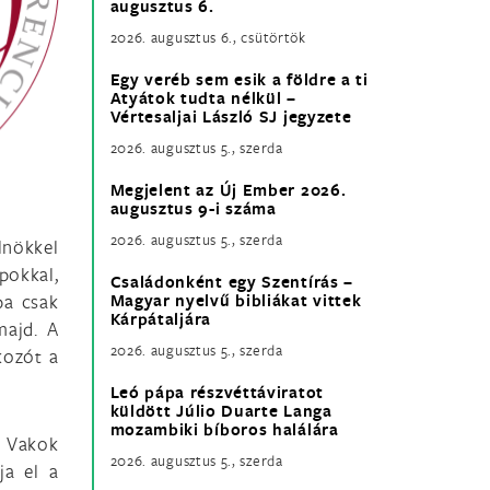
augusztus 6.
2026. augusztus 6., csütörtök
Egy veréb sem esik a földre a ti
Atyátok tudta nélkül –
Vértesaljai László SJ jegyzete
2026. augusztus 5., szerda
Megjelent az Új Ember 2026.
augusztus 9-i száma
2026. augusztus 5., szerda
lnökkel
pokkal,
Családonként egy Szentírás –
ba csak
Magyar nyelvű bibliákat vittek
Kárpátaljára
majd. A
2026. augusztus 5., szerda
kozót a
Leó pápa részvéttáviratot
küldött Júlio Duarte Langa
mozambiki bíboros halálára
t Vakok
2026. augusztus 5., szerda
ja el a