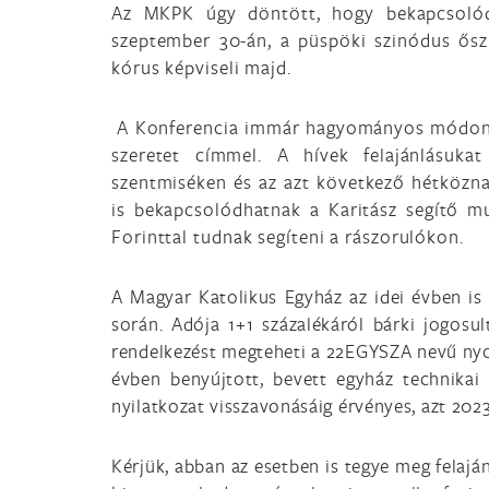
Az MKPK úgy döntött, hogy bekapcsolód
szeptember 30-án, a püspöki szinódus ősz
kórus képviseli majd.
A Konferencia immár hagyományos módon az
szeretet címmel. A hívek felajánlásuka
szentmiséken és az azt következő hétközna
is bekapcsolódhatnak a Karitász segítő m
Forinttal tudnak segíteni a rászorulókon.
A Magyar Katolikus Egyház az idei évben is
során. Adója 1+1 százalékáról bárki jogosul
rendelkezést megteheti a 22EGYSZA nevű nyomt
évben benyújtott, bevett egyház technikai 
nyilatkozat visszavonásáig érvényes, azt 2023
Kérjük, abban az esetben is tegye meg felaj