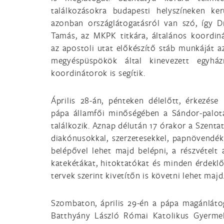
találkozásokra budapesti helyszíneken ker
azonban országlátogatásról van szó, így D
Tamás, az MKPK titkára, általános koordin
az apostoli utat előkészítő stáb munkáját a
megyéspüspökök által kinevezett egyház
koordinátorok is segítik.
Április 28-án, pénteken délelőtt, érkezése
pápa államfői minőségében a Sándor-palotá
találkozik. Aznap délután 17 órakor a Szenta
diakónusokkal, szerzetesekkel, papnövendékk
belépővel lehet majd belépni, a részvételt
katekétákat, hitoktatókat és minden érdeklőd
tervek szerint kivetítőn is követni lehet majd
Szombaton, április 29-én a pápa magánlátog
Batthyány László Római Katolikus Gyerme