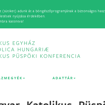
t (sütiket) adunk át a böngészőprogramjának a biztonságos haszn
detések nyújtása érdekében.
mbra kattintva!
ÁZMEGYÉK
ADATTÁR
gyar Katolikus Püsp