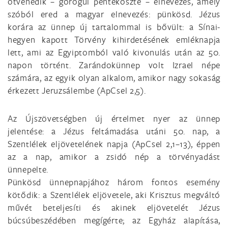
ötvenedik – görögül pentékoszté – elnevezés, amely
szóból ered a magyar elnevezés: pünkösd. Jézus
korára az ünnep új tartalommal is bővült: a Sínai-
hegyen kapott Törvény kihirdetésének emléknapja
lett, ami az Egyiptomból való kivonulás után az 50.
napon történt. Zarándokünnep volt Izrael népe
számára, az egyik olyan alkalom, amikor nagy sokaság
érkezett Jeruzsálembe (ApCsel 2,5).
Az Újszövetségben új értelmet nyer az ünnep
jelentése: a Jézus feltámadása utáni 50. nap, a
Szentlélek eljövetelének napja (ApCsel 2,1–13), éppen
az a nap, amikor a zsidó nép a törvényadást
ünnepelte.
Pünkösd ünnepnapjához három fontos esemény
kötődik: a Szentlélek eljövetele, aki Krisztus megváltó
művét beteljesíti és akinek eljövetelét Jézus
búcsúbeszédében megígérte; az Egyház alapítása,