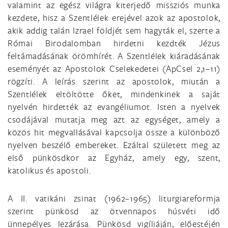
valamint az egész világra kiterjedő missziós munka
kezdete, hisz a Szentlélek erejével azok az apostolok,
akik addig talán Izrael földjét sem hagyták el, szerte a
Római Birodalomban hirdetni kezdték Jézus
feltámadásának örömhírét. A Szentlélek kiáradásának
eseményét az Apostolok Cselekedetei (ApCsel 2,1–11)
rögzíti. A leírás szerint az apostolok, miután a
Szentlélek eltöltötte őket, mindenkinek a saját
nyelvén hirdették az evangéliumot. Isten a nyelvek
csodájával mutatja meg azt az egységet, amely a
közös hit megvallásával kapcsolja össze a különböző
nyelven beszélő embereket. Ezáltal született meg az
első pünkösdkor az Egyház, amely egy, szent,
katolikus és apostoli.
A II. vatikáni zsinat (1962–1965) liturgiareformja
szerint pünkösd az ötvennapos húsvéti idő
ünnepélyes lezárása. Pünkösd vigíliáján, előestéjén