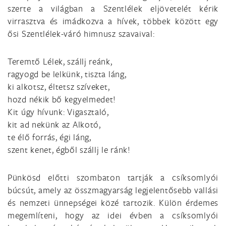
szerte a világban a Szentlélek eljövetelét kérik
virrasztva és imádkozva a hívek, többek között egy
ősi Szentlélek-váró himnusz szavaival:
Teremtő Lélek, szállj reánk,
ragyogd be lelkünk, tiszta láng,
ki alkotsz, éltetsz szíveket,
hozd nékik bő kegyelmedet!
Kit úgy hívunk: Vigasztaló,
kit ad nekünk az Alkotó,
te élő forrás, égi láng,
szent kenet, égből szállj le ránk!
Pünkösd előtti szombaton tartják a csíksomlyói
búcsút, amely az összmagyarság legjelentősebb vallási
és nemzeti ünnepségei közé tartozik. Külön érdemes
megemlíteni, hogy az idei évben a csíksomlyói