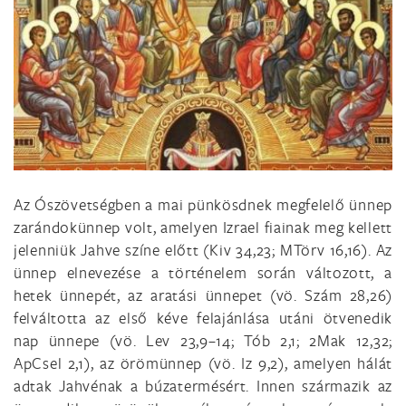
Az Ószövetségben a mai pünkösdnek megfelelő ünnep
zarándokünnep volt, amelyen Izrael fiainak meg kellett
jelenniük Jahve színe előtt (Kiv 34,23; MTörv 16,16). Az
ünnep elnevezése a történelem során változott, a
hetek ünnepét, az aratási ünnepet (vö. Szám 28,26)
felváltotta az első kéve felajánlása utáni ötvenedik
nap ünnepe (vö. Lev 23,9–14; Tób 2,1; 2Mak 12,32;
ApCsel 2,1), az örömünnep (vö. Iz 9,2), amelyen hálát
adtak Jahvénak a búzatermésért. Innen származik az