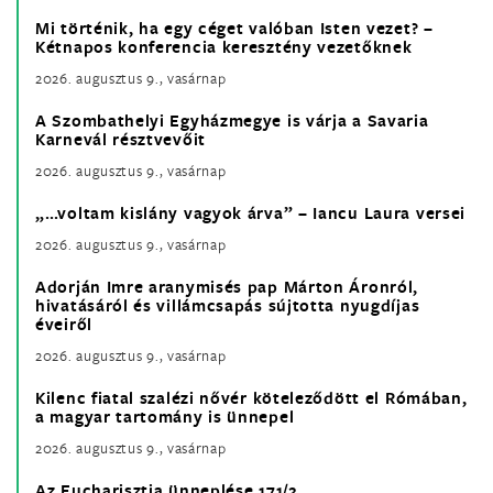
Mi történik, ha egy céget valóban Isten vezet? –
Kétnapos konferencia keresztény vezetőknek
2026. augusztus 9., vasárnap
A Szombathelyi Egyházmegye is várja a Savaria
Karnevál résztvevőit
2026. augusztus 9., vasárnap
„…voltam kislány vagyok árva” – Iancu Laura versei
2026. augusztus 9., vasárnap
Adorján Imre aranymisés pap Márton Áronról,
hivatásáról és villámcsapás sújtotta nyugdíjas
éveiről
2026. augusztus 9., vasárnap
Kilenc fiatal szalézi nővér köteleződött el Rómában,
a magyar tartomány is ünnepel
2026. augusztus 9., vasárnap
Az Eucharisztia ünneplése 171/2