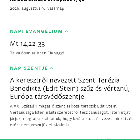
2026. augusztus 9., vasárnap
NAPI EVANGÉLIUM
Mt 14,22-33
Te valóban az Isten Fia vagy!
NAP SZENTJE
A keresztről nevezett Szent Terézia
Benedikta (Edit Stein) szűz és vértanú,
Európa társvédőszentje
A XX. Század kimagasló szentjei közé tartozik Edit Stein.
Vértanúsága Isten iránti szeretetről tesz tanúságot. Isten útját
járjuk, megtapasztalhatjuk, hogy kiválasztott és vezet minket, és
ezért nem veszítjük el bizalmát.
Tovább a szentekhez