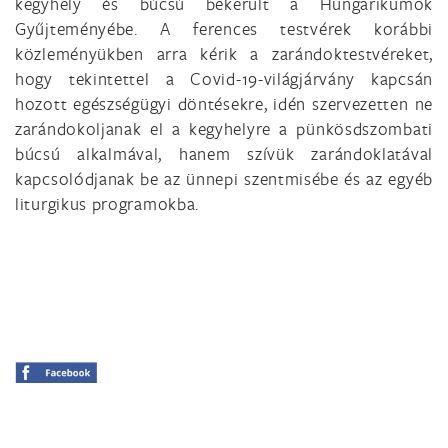
kegyhely és búcsú bekerült a Hungarikumok
Gyűjteményébe. A ferences testvérek korábbi
közleményükben arra kérik a zarándoktestvéreket,
hogy tekintettel a Covid-19-világjárvány kapcsán
hozott egészségügyi döntésekre, idén szervezetten ne
zarándokoljanak el a kegyhelyre a pünkösdszombati
búcsú alkalmával, hanem szívük zarándoklatával
kapcsolódjanak be az ünnepi szentmisébe és az egyéb
liturgikus programokba.