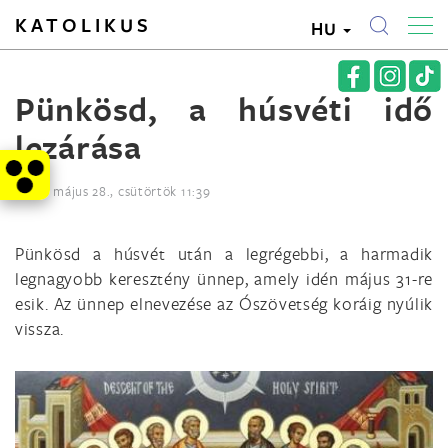
KATOLIKUS
HU
Pünkösd, a húsvéti idő
lezárása
2020. május 28., csütörtök 11:39
Pünkösd a húsvét után a legrégebbi, a harmadik
legnagyobb keresztény ünnep, amely idén május 31-re
esik. Az ünnep elnevezése az Ószövetség koráig nyúlik
vissza.