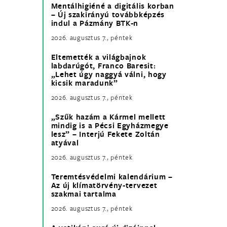
Mentálhigiéné a digitális korban
– Új szakirányú továbbképzés
indul a Pázmány BTK-n
2026. augusztus 7., péntek
Eltemették a világbajnok
labdarúgót, Franco Baresit:
„Lehet úgy naggyá válni, hogy
kicsik maradunk”
2026. augusztus 7., péntek
„Szűk hazám a Kármel mellett
mindig is a Pécsi Egyházmegye
lesz” – Interjú Fekete Zoltán
atyával
2026. augusztus 7., péntek
Teremtésvédelmi kalendárium –
Az új klímatörvény-tervezet
szakmai tartalma
2026. augusztus 7., péntek