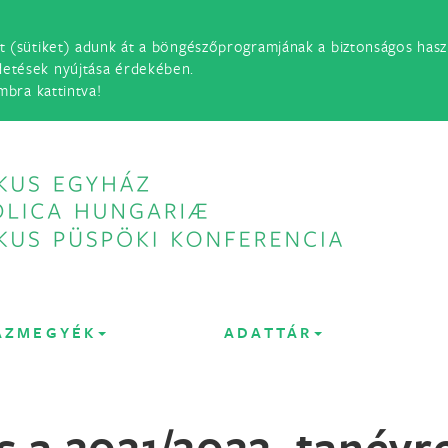
t (sütiket) adunk át a böngészőprogramjának a biztonságos haszn
detések nyújtása érdekében.
mbra kattintva!
ÁZMEGYÉK
ADATTÁR
ás a 2021/2022. tanévr