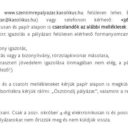
 a
www.szentimrepalyazat.katolikus.hu
felületen lehet. 
) vagy telefonon kérhető:
+36
kusan és papír alapon is
csatolandók az alábbi mellékletek
:
tt igazolás a pályázati felületen elérhető formanyomta
ony igazolás,
lás vagy a bizonyítvány, törzslapkivonat másolata,
aszteri jövedelem igazolása önmagában nem elég, a pá
lező!).
 és a csatolt mellékleteket kérjük papír alapon is megkül
borítékra kérjük ráírni: „Ösztöndíj pályázat”, valamint a 
tani. Csak a 2021. október 4-éig elektronikusan is és post
pályázatokat nem őrizzük meg és nem küldjük vissza.