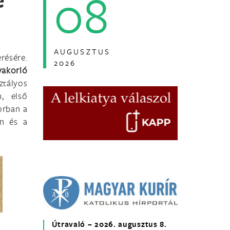
08
AUGUSZTUS
résére.
2026
yakorló
ztályos
n, első
orban a
an és a
Útravaló – 2026. augusztus 8.