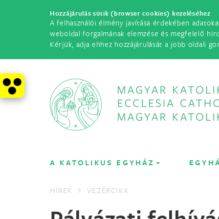
Hozzájárulás sütik (browser cookies) kezeléséhez
A felhasználói élmény javítása érdekében adatoka
weboldal forgalmának elemzése és megfelelő hir
Kérjük, adja ehhez hozzájárulását a jobb oldali go
A KATOLIKUS EGYHÁZ
EGYH
HÍREK
VEZÉRCIKK
Pályázati felhív