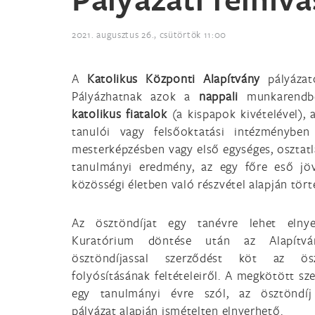
2021. augusztus 26., csütörtök 11:00
A
Katolikus Központi Alapítvány
pályázat
Pályázhatnak azok a
nappali
munkarendbe
katolikus fiatalok
(a kispapok kivételével), 
tanulói vagy felsőoktatási intézményben 
mesterképzésben vagy első egységes, osztatl
tanulmányi eredmény, az egy főre eső jöv
közösségi életben való részvétel alapján tör
Az ösztöndíjat egy tanévre lehet elnye
Kuratórium döntése után az Alapítv
ösztöndíjassal szerződést köt az ösz
folyósításának feltételeiről. A megkötött sz
egy tanulmányi évre szól, az ösztöndíj
pályázat alapján ismételten elnyerhető.