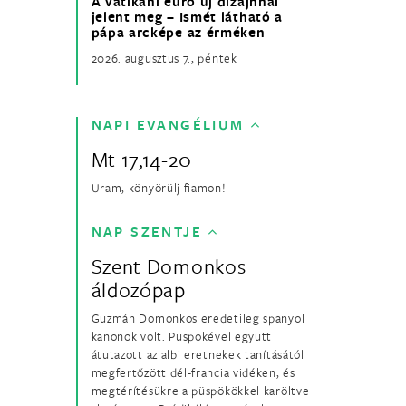
A vatikáni euró új dizájnnal
jelent meg – Ismét látható a
pápa arcképe az érméken
2026. augusztus 7., péntek
NAPI EVANGÉLIUM
Mt 17,14-20
Uram, könyörülj fiamon!
NAP SZENTJE
Szent Domonkos
áldozópap
Guzmán Domonkos eredetileg spanyol
kanonok volt. Püspökével együtt
átutazott az albi eretnekek tanításától
megfertőzött dél-francia vidéken, és
megtérítésükre a püspökökkel karöltve