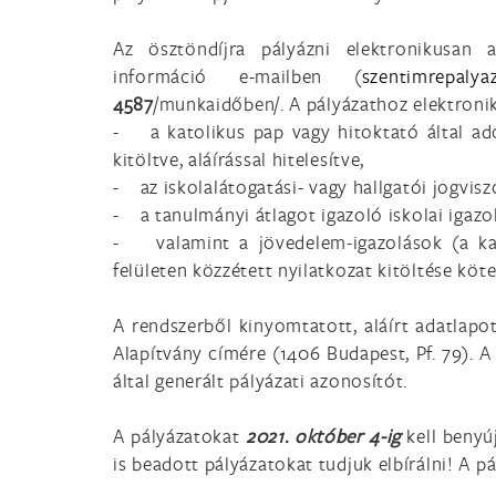
Az ösztöndíjra pályázni elektronikusan
információ e-mailben (
4587
/munkaidőben/. A pályázathoz elektroni
- a katolikus pap vagy hitoktató által ado
kitöltve, aláírással hitelesítve,
- az iskolalátogatási- vagy hallgatói jogvisz
- a tanulmányi átlagot igazoló iskolai igazo
- valamint a jövedelem-igazolások (a kat
felületen közzétett nyilatkozat kitöltése köte
A rendszerből kinyomtatott, aláírt adatlapot
Alapítvány címére (1406 Budapest, Pf. 79). A 
által generált pályázati azonosítót.
A pályázatokat
2021. október 4-ig
kell benyúj
is beadott pályázatokat tudjuk elbírálni! A 