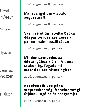
2026. augusztus 8., szombat
Bővebb
Mai evangélium – 2026.
-1/445-
augusztus 8.
2026. augusztus 8., szombat
tványon
Vasmiséjét ünnepelte Csóka
Gáspár bencés szerzetes a
pannonhalmi bazilikában
2026. augusztus 7., péntek
lyázati
Minden szenvedés az
édesanyához kiált – A dunai
svábok 65. fogadalmi
zarándoklata Altöttingben
deni az
rendszer
2026. augusztus 7., péntek
Közzétették Leó pápa
szeptember végi franciaországi
ai úton
útjának logóját és programját
2026. augusztus 7., péntek