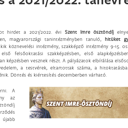
ot hirdet a 2021/2022. évi
Szent Imre ösztöndíj
elnye
n, magyarországi tanintézményben tanuló,
hitüket g
akik köznevelési intézmény, szakképző intézmény 9-15. os
első felsőoktatási szakképzésben, első alapképzésbe
an képzésben vesznek részt. A pályázatok elbírálása elsős
edelem, a testvérek, eltartottak száma, a hitoktatásb
ténik. Döntés és kiértesítés decemberben várható.
rni. A
ány az
töndíj
erződés
 újabb