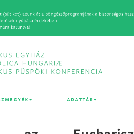
t (sütiket) adunk át a böngészőprogramjának a biztonságos haszn
detések nyújtása érdekében.
mbra kattintva!
ÁZMEGYÉK
ADATTÁR
ök az Euchariszt