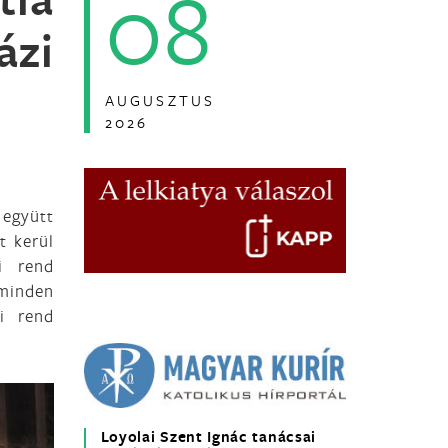
08
ázi
AUGUSZTUS
2026
 együtt
t kerül
i rend
 minden
i rend
Loyolai Szent Ignác tanácsai