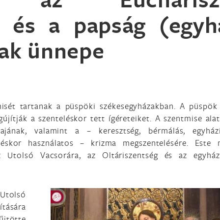
) és a papság (egyh
nak ünnepe
misét tartanak a püspöki székesegyházakban. A püspök
jítják a szenteléskor tett ígéreteiket. A szentmise alat
jának, valamint a – keresztség, bérmálás, egyház
teléskor használatos – krizma megszentelésére. Este
 Utolsó Vacsorára, az Oltáriszentség és az egyház
Utolsó
ítására
jtötte