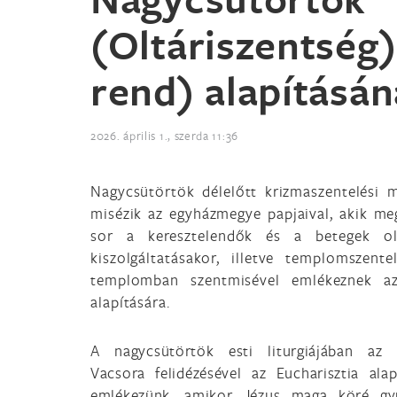
(Oltáriszentség
rend) alapításá
2026. április 1., szerda 11:36
Nagycsütörtök délelőtt krizmaszentelési 
misézik az egyházmegye papjaival, akik megú
sor a keresztelendők és a betegek ola
kiszolgáltatásakor, illetve templomszen
templomban szentmisével emlékeznek az
alapítására.
A nagycsütörtök esti liturgiájában az 
Vacsora felidézésével az Eucharisztia alap
emlékezünk, amikor Jézus maga köré gyű