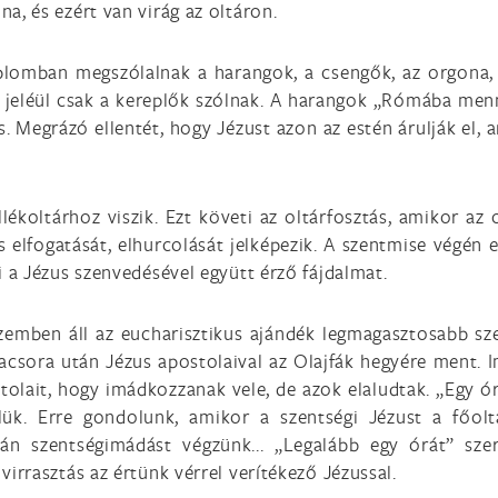
na, és ezért van virág az oltáron.
plomban megszólalnak a harangok, a csengők, az orgona,
 jeléül csak a kereplők szólnak. A harangok „Rómába men
s. Megrázó ellentét, hogy Jézust azon az estén árulják el, 
ékoltárhoz viszik. Ezt követi az oltárfosztás, amikor az o
us elfogatását, elhurcolását jelképezik. A szentmise végén 
zi a Jézus szenvedésével együtt érző fájdalmat.
mben áll az eucharisztikus ajándék legmagasztosabb sze
vacsora után Jézus apostolaival az Olajfák hegyére ment. 
tolait, hogy imádkozzanak vele, de azok elaludtak. „Egy ó
lük. Erre gondolunk, amikor a szentségi Jézust a főolt
tán szentségimádást végzünk... „Legalább egy órát” sze
virrasztás az értünk vérrel verítékező Jézussal.