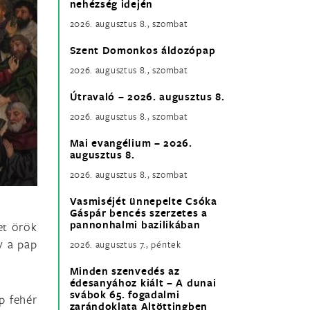
nehézség idején
2026. augusztus 8., szombat
Szent Domonkos áldozópap
2026. augusztus 8., szombat
Útravaló – 2026. augusztus 8.
2026. augusztus 8., szombat
Mai evangélium – 2026.
augusztus 8.
2026. augusztus 8., szombat
Vasmiséjét ünnepelte Csóka
Gáspár bencés szerzetes a
pannonhalmi bazilikában
et örök
y a pap
2026. augusztus 7., péntek
Minden szenvedés az
édesanyához kiált – A dunai
svábok 65. fogadalmi
p fehér
zarándoklata Altöttingben