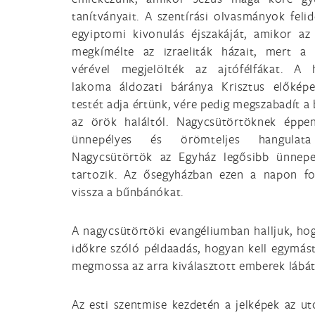
tanítványait. A szentírási olvasmányok felid
egyiptomi kivonulás éjszakáját, amikor az
megkímélte az izraeliták házait, mert a
vérével megjelölték az ajtófélfákat. A 
lakoma áldozati báránya Krisztus előképe
testét adja értünk, vére pedig megszabadít a 
az örök haláltól. Nagycsütörtöknek éppe
ünnepélyes és örömteljes hangulat
Nagycsütörtök az Egyház legősibb ünnepe
tartozik. Az ősegyházban ezen a napon f
vissza a bűnbánókat.
A nagycsütörtöki evangéliumban halljuk, ho
időkre szóló példaadás, hogyan kell egymást
megmossa az arra kiválasztott emberek lábát
Az esti szentmise kezdetén a jelképek az u