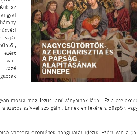
ézik az
 angyal
 bárány
húsvéti
: saját
bűntől,
n ezért
a van.
i közé
ogadták
gyan mosta meg Jézus tanítványainak lábát. Ez a cseleked
 alázatos szívvel szolgálni. Ennek emlékére a püspök vag
.
tolsó vacsora örömének hangulatát idézik. Ezért van a pa