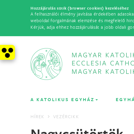
Hozzájárulás sütik (browser cookies) kezeléséhez
A felhasználói élmény javítása érdekében adatoka
weboldal forgalmának elemzése és megfelelő hir
Kérjük, adja ehhez hozzájárulását a jobb oldali go
A KATOLIKUS EGYHÁZ
EGYH
HÍREK
VEZÉRCIKK
Nagycsütört