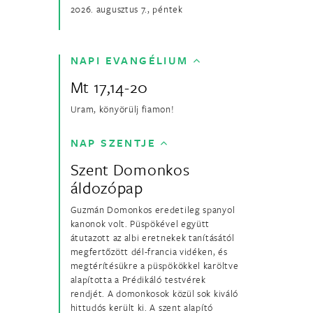
2026. augusztus 7., péntek
NAPI EVANGÉLIUM
Mt 17,14-20
Uram, könyörülj fiamon!
NAP SZENTJE
Szent Domonkos
áldozópap
Guzmán Domonkos eredetileg spanyol
kanonok volt. Püspökével együtt
átutazott az albi eretnekek tanításától
megfertőzött dél-francia vidéken, és
megtérítésükre a püspökökkel karöltve
alapította a Prédikáló testvérek
rendjét. A domonkosok közül sok kiváló
hittudós került ki. A szent alapító