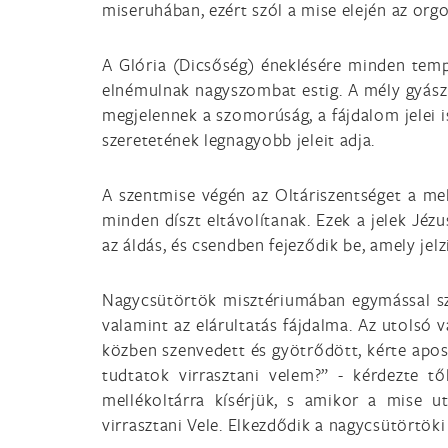
miseruhában, ezért szól a mise elején az orgo
A Glória (Dicsőség) éneklésére minden tem
elnémulnak nagyszombat estig. A mély gyász
megjelennek a szomorúság, a fájdalom jelei i
szeretetének legnagyobb jeleit adja.
A szentmise végén az Oltáriszentséget a mell
minden díszt eltávolítanak. Ezek a jelek Jéz
az áldás, és csendben fejeződik be, amely jel
Nagycsütörtök misztériumában egymással sze
valamint az elárultatás fájdalma. Az utolsó 
közben szenvedett és gyötrődött, kérte apos
tudtatok virrasztani velem?” - kérdezte tő
mellékoltárra kísérjük, s amikor a mise u
virrasztani Vele. Elkezdődik a nagycsütörtöki 