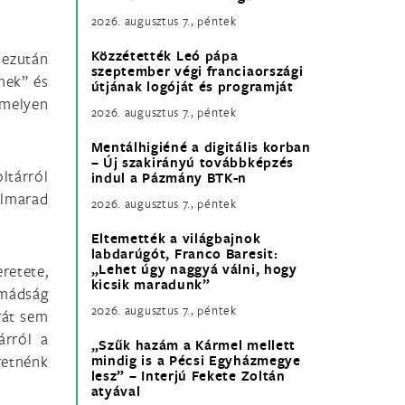
2026. augusztus 7., péntek
Közzétették Leó pápa
 ezután
szeptember végi franciaországi
nek” és
útjának logóját és programját
amelyen
2026. augusztus 7., péntek
Mentálhigiéné a digitális korban
– Új szakirányú továbbképzés
ltárról
indul a Pázmány BTK-n
elmarad
2026. augusztus 7., péntek
Eltemették a világbajnok
labdarúgót, Franco Baresit:
„Lehet úgy naggyá válni, hogy
retete,
kicsik maradunk”
Imádság
2026. augusztus 7., péntek
rát sem
árról a
„Szűk hazám a Kármel mellett
retnénk
mindig is a Pécsi Egyházmegye
lesz” – Interjú Fekete Zoltán
atyával