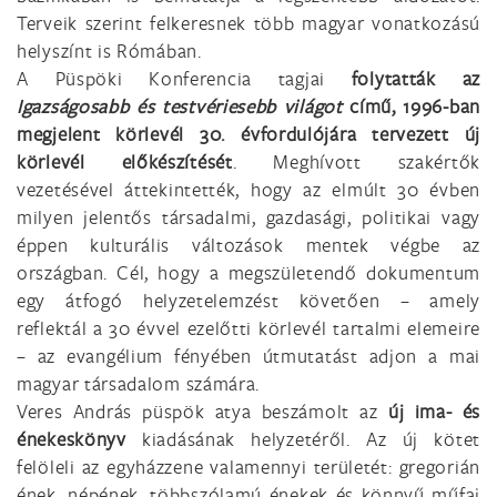
Terveik szerint felkeresnek több magyar vonatkozású
helyszínt is Rómában.
A Püspöki Konferencia tagjai
folytatták az
Igazságosabb és testvériesebb világot
című, 1996-ban
megjelent körlevél 30. évfordulójára tervezett új
körlevél előkészítését
. Meghívott szakértők
vezetésével áttekintették, hogy az elmúlt 30 évben
milyen jelentős társadalmi, gazdasági, politikai vagy
éppen kulturális változások mentek végbe az
országban. Cél, hogy a megszületendő dokumentum
egy átfogó helyzetelemzést követően – amely
reflektál a 30 évvel ezelőtti körlevél tartalmi elemeire
– az evangélium fényében útmutatást adjon a mai
magyar társadalom számára.
Veres András püspök atya beszámolt az
új ima- és
énekeskönyv
kiadásának helyzetéről. Az új kötet
felöleli az egyházzene valamennyi területét: gregorián
ének, népének, többszólamú énekek és könnyű műfaj