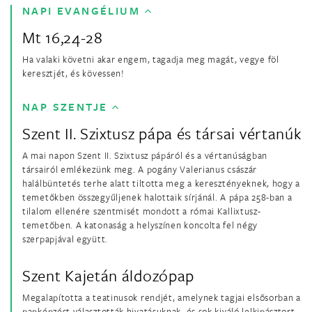
NAPI EVANGÉLIUM
Mt 16,24-28
Ha valaki követni akar engem, tagadja meg magát, vegye föl
keresztjét, és kövessen!
NAP SZENTJE
Szent II. Szixtusz pápa és társai vértanúk
A mai napon Szent II. Szixtusz pápáról és a vértanúságban
társairól emlékezünk meg. A pogány Valerianus császár
halálbüntetés terhe alatt tiltotta meg a keresztényeknek, hogy a
temetőkben összegyűljenek halottaik sírjánál. A pápa 258-ban a
tilalom ellenére szentmisét mondott a római Kallixtusz-
temetőben. A katonaság a helyszínen koncolta fel négy
szerpapjával együtt.
Szent Kajetán áldozópap
Megalapította a teatinusok rendjét, amelynek tagjai elsősorban a
papképzést választották hivatásuknak, és sok kiváló lelkipásztort