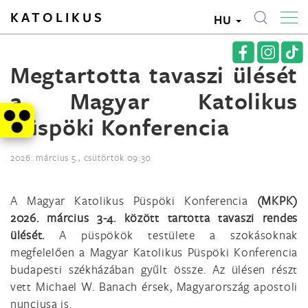
KATOLIKUS
HU
Megtartotta tavaszi ülését
a Magyar Katolikus
Püspöki Konferencia
2026. március 5., csütörtök 09:30
A Magyar Katolikus Püspöki Konferencia
(MKPK)
2026. március 3-4. között tartotta tavaszi rendes
ülését.
A püspökök testülete a szokásoknak
megfelelően a Magyar Katolikus Püspöki Konferencia
budapesti székházában gyűlt össze. Az ülésen részt
vett Michael W. Banach érsek, Magyarország apostoli
nunciusa is.