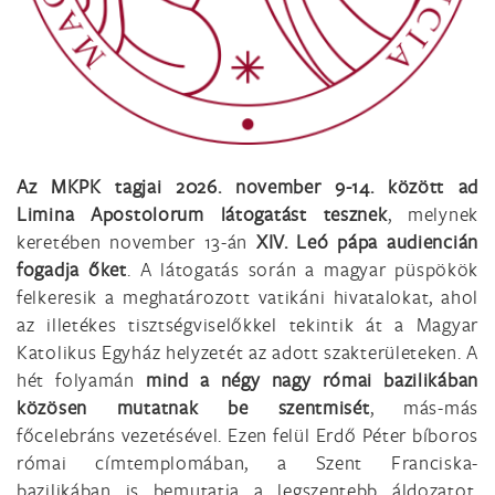
Az MKPK tagjai 2026. november 9-14. között ad
Limina Apostolorum látogatást tesznek
, melynek
keretében november 13-án
XIV. Leó pápa audiencián
fogadja őket
. A látogatás során a magyar püspökök
felkeresik a meghatározott vatikáni hivatalokat, ahol
az illetékes tisztségviselőkkel tekintik át a Magyar
Katolikus Egyház helyzetét az adott szakterületeken. A
hét folyamán
mind a négy nagy római bazilikában
közösen mutatnak be szentmisét
, más-más
főcelebráns vezetésével. Ezen felül Erdő Péter bíboros
római címtemplomában, a Szent Franciska-
bazilikában is bemutatja a legszentebb áldozatot.