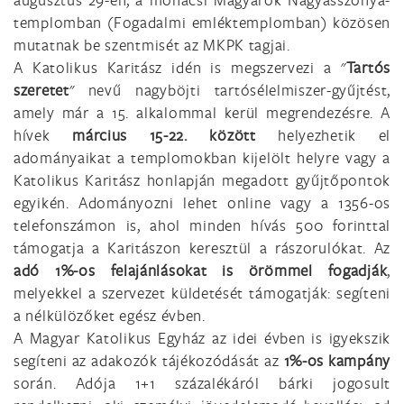
templomban (Fogadalmi emléktemplomban) közösen
mutatnak be szentmisét az MKPK tagjai.
A Katolikus Karitász idén is megszervezi a "
Tartós
szeretet
" nevű nagyböjti tartósélelmiszer-gyűjtést,
amely már a 15. alkalommal kerül megrendezésre. A
hívek
március 15-22. között
helyezhetik el
adományaikat a templomokban kijelölt helyre vagy a
Katolikus Karitász honlapján megadott gyűjtőpontok
egyikén. Adományozni lehet online vagy a 1356-os
telefonszámon is, ahol minden hívás 500 forinttal
támogatja a Karitászon keresztül a rászorulókat. Az
adó 1%-os felajánlásokat is örömmel fogadják
,
melyekkel a szervezet küldetését támogatják: segíteni
a nélkülözőket egész évben.
A Magyar Katolikus Egyház az idei évben is igyekszik
segíteni az adakozók tájékozódását az
1%-os kampány
során. Adója 1+1 százalékáról bárki jogosult