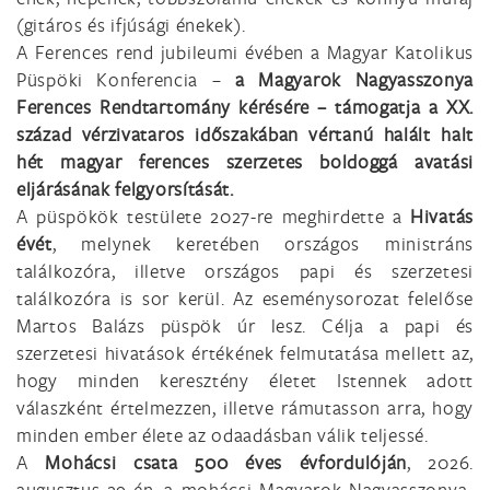
(gitáros és ifjúsági énekek).
A Ferences rend jubileumi évében a Magyar Katolikus
Püspöki Konferencia –
a Magyarok Nagyasszonya
Ferences Rendtartomány kérésére – támogatja a XX.
század vérzivataros időszakában vértanú halált halt
hét magyar ferences szerzetes boldoggá avatási
eljárásának felgyorsítását.
A püspökök testülete 2027-re meghirdette a
Hivatás
évét
, melynek keretében országos ministráns
találkozóra, illetve országos papi és szerzetesi
találkozóra is sor kerül. Az eseménysorozat felelőse
Martos Balázs püspök úr lesz. Célja a papi és
szerzetesi hivatások értékének felmutatása mellett az,
hogy minden keresztény életet Istennek adott
válaszként értelmezzen, illetve rámutasson arra, hogy
minden ember élete az odaadásban válik teljessé.
A
Mohácsi csata 500 éves évfordulóján
, 2026.
augusztus 29-én, a mohácsi Magyarok Nagyasszonya-