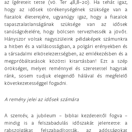
az ígéreteit tette (vö. Ter 48,8–20). Ha tehát igaz,
hogy az idősek törékenységének szüksége van a
fiatalok életerejére, ugyanúgy igaz, hogy a fiatalok
tapasztalatlanságának szüksége van az idősek
tanúságtételére, hogy bölcsen tervezhessék a jövőt.
Hányszor voltak nagyszüleink példaképek számunkra
a hitben és a vallásosságban, a polgári erényekben és
a társadalmi elkötelezettségben, az emlékezésben és a
megpróbáltatások közötti kitartásban! Ezt a szép
örökséget, melyet reménnyel és szeretettel hagytak
ránk, sosem tudjuk elegendő hálával és megfelelő
következetességgel fogadni.
A remény jelei az idősek számára
A szentév, a jubileum – bibliai kezdeteitől fogva –
mindig is a felszabadulás időszakát jelentette: a
rabszolgákat felszabadították, az adósságokat