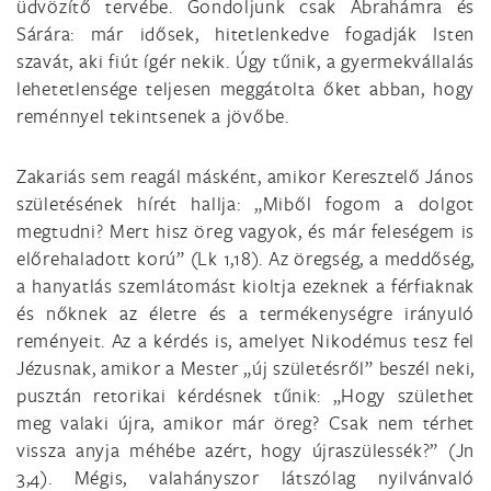
üdvözítő tervébe. Gondoljunk csak Ábrahámra és
Sárára: már idősek, hitetlenkedve fogadják Isten
szavát, aki fiút ígér nekik. Úgy tűnik, a gyermekvállalás
lehetetlensége teljesen meggátolta őket abban, hogy
reménnyel tekintsenek a jövőbe.
Zakariás sem reagál másként, amikor Keresztelő János
születésének hírét hallja: „Miből fogom a dolgot
megtudni? Mert hisz öreg vagyok, és már feleségem is
előrehaladott korú” (Lk 1,18). Az öregség, a meddőség,
a hanyatlás szemlátomást kioltja ezeknek a férfiaknak
és nőknek az életre és a termékenységre irányuló
reményeit. Az a kérdés is, amelyet Nikodémus tesz fel
Jézusnak, amikor a Mester „új születésről” beszél neki,
pusztán retorikai kérdésnek tűnik: „Hogy születhet
meg valaki újra, amikor már öreg? Csak nem térhet
vissza anyja méhébe azért, hogy újraszülessék?” (Jn
3,4). Mégis, valahányszor látszólag nyilvánvaló