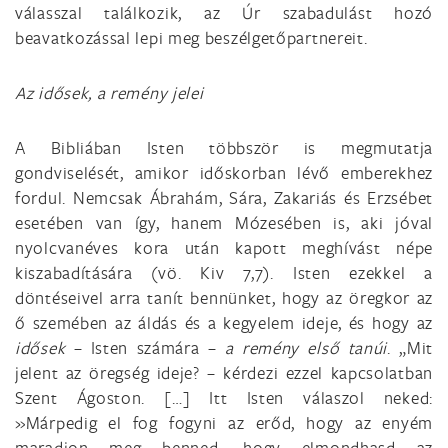
válasszal találkozik, az Úr szabadulást hozó
beavatkozással lepi meg beszélgetőpartnereit.
Az idősek, a remény jelei
A Bibliában Isten többször is megmutatja
gondviselését, amikor időskorban lévő emberekhez
fordul. Nemcsak Ábrahám, Sára, Zakariás és Erzsébet
esetében van így, hanem Mózesében is, aki jóval
nyolcvanéves kora után kapott meghívást népe
kiszabadítására (vö. Kiv 7,7). Isten ezekkel a
döntéseivel arra tanít bennünket, hogy az öregkor az
ő szemében az áldás és a kegyelem ideje, és hogy az
idősek
– Isten számára –
a remény első tanúi
. „Mit
jelent az öregség ideje? – kérdezi ezzel kapcsolatban
Szent Ágoston. […] Itt Isten válaszol neked:
»Márpedig el fog fogyni az erőd, hogy az enyém
maradjon meg benned, hogy elmondhasd az