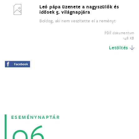
Leó pápa üzenete a nagyszülők és
idősek 5. világnapjára
Boldog, aki nem veszítette el a reményt
PDF dokumentum
148 KB
Letöltés
ESEMÉNYNAPTÁR
06