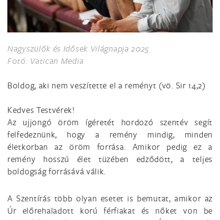
Nagyszülők és Idősek Világnapja 2025
Fotó: Vatican Media
Boldog, aki nem veszítette el a reményt (vö. Sir 14,2)
Kedves Testvérek!
Az ujjongó öröm ígéretét hordozó szentév segít
felfedeznünk, hogy a remény mindig, minden
életkorban az öröm forrása. Amikor pedig ez a
remény hosszú élet tüzében edződött, a teljes
boldogság forrásává válik.
A Szentírás több olyan esetet is bemutat, amikor az
Úr előrehaladott korú férfiakat és nőket von be