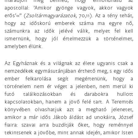
apostollal: ’Amikor gyönge vagyok, akkor vagyok
erős’«” (
Zsoltármagyarázatok
, 70,11). Az a tény tehát,
hogy az időskorú emberek száma ma egyre nő,
számunkra az idők jelévé válik, melyet fel kell
ismernünk, hogy jól értelmezzük a történelmet,
amelyben élünk.
Az Egyháznak és a világnak az élete ugyanis csak a
nemzedékek egymásutánjában érthető meg, s egy idős
ember felkarolása segít megértenünk, hogy a
történelem nem ér véget a jelenben, nem merül ki
futó találkozásokban és darabokra hullott
kapcsolatokban, hanem a jövő felé tart. A Teremtés
könyvében olvashatjuk azt a megható jelenetet,
amikor a már idős Jákob áldást ad unokáira, József
fiaira: szavai arra buzdítják őket, hogy reménnyel
tekintsenek a jövőbe, mint annak idején, amikor Isten