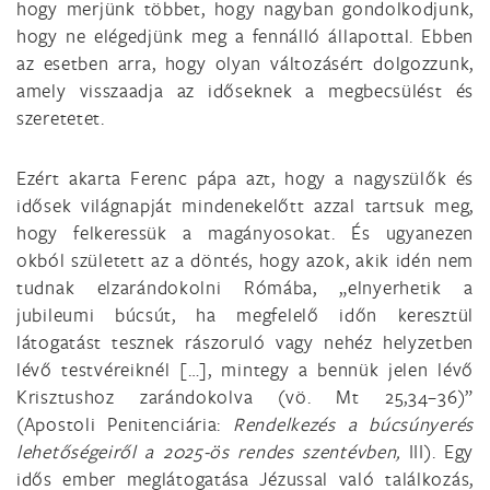
hogy merjünk többet, hogy nagyban gondolkodjunk,
hogy ne elégedjünk meg a fennálló állapottal. Ebben
az esetben arra, hogy olyan változásért dolgozzunk,
amely visszaadja az időseknek a megbecsülést és
szeretetet.
Ezért akarta Ferenc pápa azt, hogy a nagyszülők és
idősek világnapját mindenekelőtt azzal tartsuk meg,
hogy felkeressük a magányosokat. És ugyanezen
okból született az a döntés, hogy azok, akik idén nem
tudnak elzarándokolni Rómába, „elnyerhetik a
jubileumi búcsút, ha megfelelő időn keresztül
látogatást tesznek rászoruló vagy nehéz helyzetben
lévő testvéreiknél […], mintegy a bennük jelen lévő
Krisztushoz zarándokolva (vö. Mt 25,34–36)”
(Apostoli Penitenciária:
Rendelkezés a búcsúnyerés
lehetőségeiről a 2025-ös rendes szentévben,
III). Egy
idős ember meglátogatása Jézussal való találkozás,