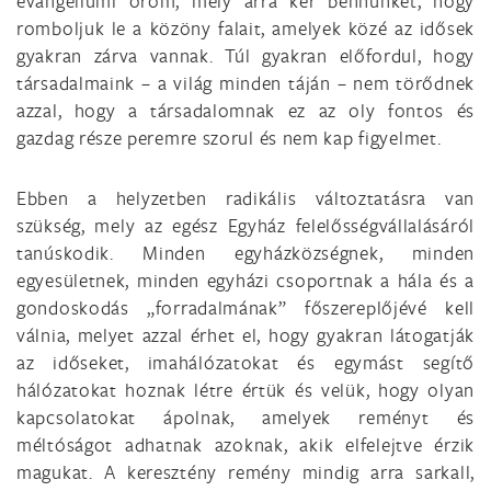
evangéliumi öröm, mely arra kér bennünket, hogy
romboljuk le a közöny falait, amelyek közé az idősek
gyakran zárva vannak. Túl gyakran előfordul, hogy
társadalmaink – a világ minden táján – nem törődnek
azzal, hogy a társadalomnak ez az oly fontos és
gazdag része peremre szorul és nem kap figyelmet.
Ebben a helyzetben radikális változtatásra van
szükség, mely az egész Egyház felelősségvállalásáról
tanúskodik. Minden egyházközségnek, minden
egyesületnek, minden egyházi csoportnak a hála és a
gondoskodás „forradalmának” főszereplőjévé kell
válnia, melyet azzal érhet el, hogy gyakran látogatják
az időseket, imahálózatokat és egymást segítő
hálózatokat hoznak létre értük és velük, hogy olyan
kapcsolatokat ápolnak, amelyek reményt és
méltóságot adhatnak azoknak, akik elfelejtve érzik
magukat. A keresztény remény mindig arra sarkall,