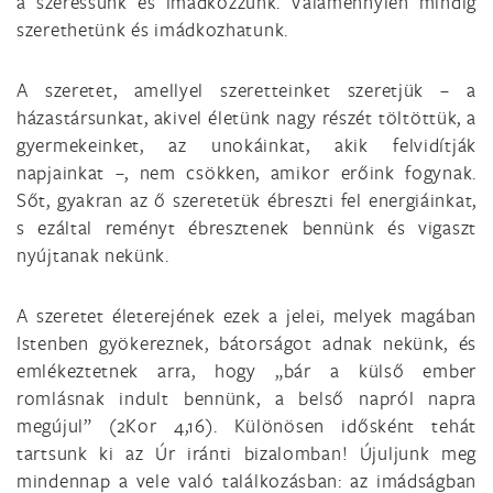
a szeressünk és imádkozzunk. Valamennyien mindig
szerethetünk és imádkozhatunk.
A szeretet, amellyel szeretteinket szeretjük – a
házastársunkat, akivel életünk nagy részét töltöttük, a
gyermekeinket, az unokáinkat, akik felvidítják
napjainkat –, nem csökken, amikor erőink fogynak.
Sőt, gyakran az ő szeretetük ébreszti fel energiáinkat,
s ezáltal reményt ébresztenek bennünk és vigaszt
nyújtanak nekünk.
A szeretet életerejének ezek a jelei, melyek magában
Istenben gyökereznek, bátorságot adnak nekünk, és
emlékeztetnek arra, hogy „bár a külső ember
romlásnak indult bennünk, a belső napról napra
megújul” (2Kor 4,16). Különösen idősként tehát
tartsunk ki az Úr iránti bizalomban! Újuljunk meg
mindennap a vele való találkozásban: az imádságban