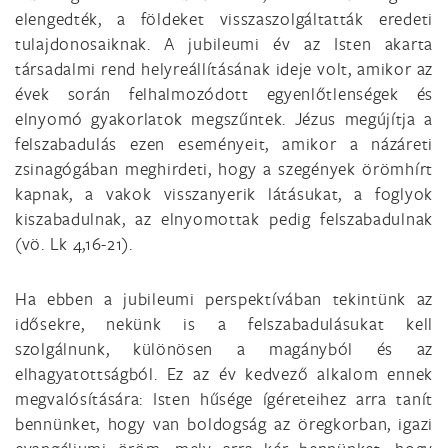
elengedték, a földeket visszaszolgáltatták eredeti
tulajdonosaiknak. A jubileumi év az Isten akarta
társadalmi rend helyreállításának ideje volt, amikor az
évek során felhalmozódott egyenlőtlenségek és
elnyomó gyakorlatok megszűntek. Jézus megújítja a
felszabadulás ezen eseményeit, amikor a názáreti
zsinagógában meghirdeti, hogy a szegények örömhírt
kapnak, a vakok visszanyerik látásukat, a foglyok
kiszabadulnak, az elnyomottak pedig felszabadulnak
(vö. Lk 4,16-21).
Ha ebben a jubileumi perspektívában tekintünk az
idősekre, nekünk is a felszabadulásukat kell
szolgálnunk, különösen a magányból és az
elhagyatottságból. Ez az év kedvező alkalom ennek
megvalósítására: Isten hűsége ígéreteihez arra tanít
bennünket, hogy van boldogság az öregkorban, igazi