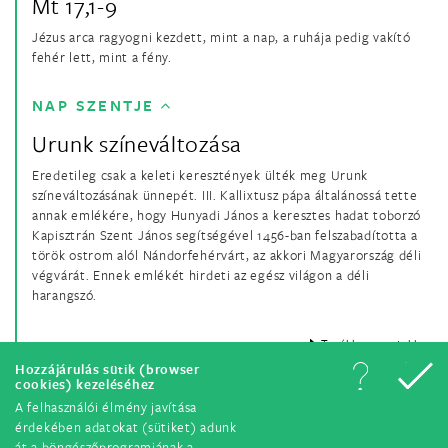
Mt 17,1-9
Jézus arca ragyogni kezdett, mint a nap, a ruhája pedig vakító
fehér lett, mint a fény.
NAP SZENTJE
Urunk színeváltozása
Eredetileg csak a keleti keresztények ülték meg Urunk
színeváltozásának ünnepét. III. Kallixtusz pápa általánossá tette
annak emlékére, hogy Hunyadi János a keresztes hadat toborzó
Kapisztrán Szent János segítségével 1456-ban felszabadította a
török ostrom alól Nándorfehérvárt, az akkori Magyarország déli
végvárát. Ennek emlékét hirdeti az egész világon a déli
harangszó.
Tovább a szentekhez
Hozzájárulás sütik (browser
cookies) kezeléséhez
A felhasználói élmény javítása
érdekében adatokat (sütiket) adunk
át a böngészőprogramjának a