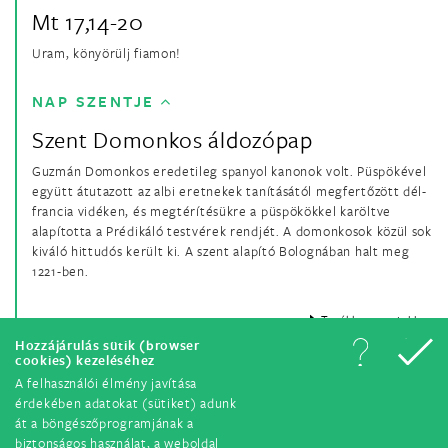
Mt 17,14-20
Uram, könyörülj fiamon!
NAP SZENTJE
Szent Domonkos áldozópap
Guzmán Domonkos eredetileg spanyol kanonok volt. Püspökével
együtt átutazott az albi eretnekek tanításától megfertőzött dél-
francia vidéken, és megtérítésükre a püspökökkel karöltve
alapította a Prédikáló testvérek rendjét. A domonkosok közül sok
kiváló hittudós került ki. A szent alapító Bolognában halt meg
1221-ben.
Tovább a szentekhez
Hozzájárulás sütik (browser
cookies) kezeléséhez
A felhasználói élmény javítása
érdekében adatokat (sütiket) adunk
át a böngészőprogramjának a
biztonságos használat, a weboldal