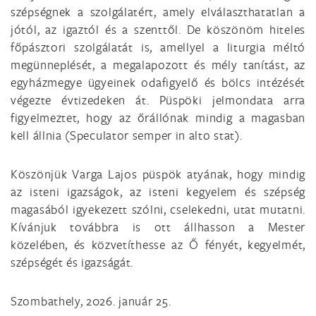
szépségnek a szolgálatért, amely elválaszthatatlan a
jótól, az igaztól és a szenttől. De köszönöm hiteles
főpásztori szolgálatát is, amellyel a liturgia méltó
megünneplését, a megalapozott és mély tanítást, az
egyházmegye ügyeinek odafigyelő és bölcs intézését
végezte évtizedeken át. Püspöki jelmondata arra
figyelmeztet, hogy az őrállónak mindig a magasban
kell állnia (Speculator semper in alto stat).
Köszönjük Varga Lajos püspök atyának, hogy mindig
az isteni igazságok, az isteni kegyelem és szépség
magasából igyekezett szólni, cselekedni, utat mutatni.
Kívánjuk továbbra is ott állhasson a Mester
közelében, és közvetíthesse az Ő fényét, kegyelmét,
szépségét és igazságát.
Szombathely, 2026. január 25.