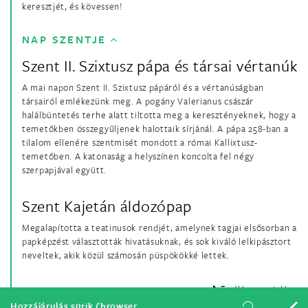
keresztjét, és kövessen!
NAP SZENTJE
Szent II. Szixtusz pápa és társai vértanúk
A mai napon Szent II. Szixtusz pápáról és a vértanúságban
társairól emlékezünk meg. A pogány Valerianus császár
halálbüntetés terhe alatt tiltotta meg a keresztényeknek, hogy a
temetőkben összegyűljenek halottaik sírjánál. A pápa 258-ban a
tilalom ellenére szentmisét mondott a római Kallixtusz-
temetőben. A katonaság a helyszínen koncolta fel négy
szerpapjával együtt.
Szent Kajetán áldozópap
Megalapította a teatinusok rendjét, amelynek tagjai elsősorban a
papképzést választották hivatásuknak, és sok kiváló lelkipásztort
neveltek, akik közül számosán püspökökké lettek.
Tovább a szentekhez
Hozzájárulás sütik (browser