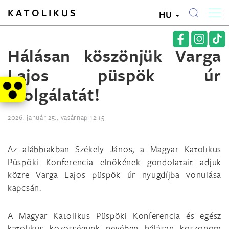
KATOLIKUS
HU
Hálásan köszönjük Varga
Lajos püspök úr
szolgálatát!
2026. január 25., vasárnap 12:15
Az alábbiakban Székely János, a Magyar Katolikus
Püspöki Konferencia elnökének gondolatait adjuk
közre Varga Lajos püspök úr nyugdíjba vonulása
kapcsán.
A Magyar Katolikus Püspöki Konferencia és egész
katolikus közösségünk nevében hálásan köszönöm