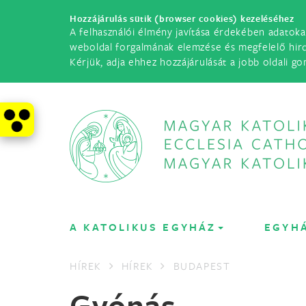
Hozzájárulás sütik (browser cookies) kezeléséhez
A felhasználói élmény javítása érdekében adatoka
weboldal forgalmának elemzése és megfelelő hir
Kérjük, adja ehhez hozzájárulását a jobb oldali go
A KATOLIKUS EGYHÁZ
EGYH
HÍREK
HÍREK
BUDAPEST
Gyónás