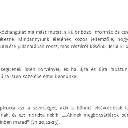
 közhangulat ma mást mutat: a különböző információs cs
tezne. Mindannyiunk életének közös jellemzője, hog
letése pillanatában rossz, más részéről később derül ki 
segítenek Isten törvényei, és ha újra és újra hibázun
 újra Isten közelébe emel bennünket.
ította ezt a szentséget, akik a bűnnel eltávolodtak Is
inak, és ezt mondta nekik: „…Akinek megbocsátjátok bűn
űnben marad” (Jn 20,22-23).