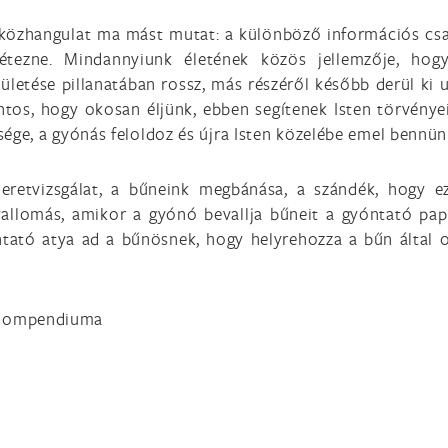
 közhangulat ma mást mutat: a különböző információs cs
tezne. Mindannyiunk életének közös jellemzője, hog
letése pillanatában rossz, más részéről később derül ki 
ontos, hogy okosan éljünk, ebben segítenek Isten törvényei
sége, a gyónás feloldoz és újra Isten közelébe emel bennün
eretvizsgálat, a bűneink megbánása, a szándék, hogy e
allomás, amikor a gyónó bevallja bűneit a gyóntató pap
óntató atya ad a bűnösnek, hogy helyrehozza a bűn által 
k Kompendiuma