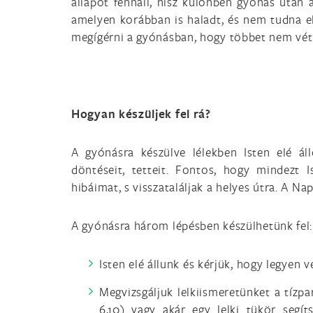
állapot fennáll, hisz különben gyónás után
amelyen korábban is haladt, és nem tudna e
megígérni a gyónásban, hogy többet nem vétü
Hogyan készüljek fel rá?
A gyónásra készülve lélekben Isten elé á
döntéseit, tetteit. Fontos, hogy mindezt
hibáimat, s visszataláljak a helyes útra. A Na
A gyónásra három lépésben készülhetünk fel:
Isten elé állunk és kérjük, hogy legyen v
Megvizsgáljuk lelkiismeretünket a tízpar
6,10) vagy akár egy lelki tükör segí