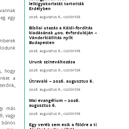
lelkigyakorlatát tartották
Erdélyben
 vannak
meg egy
2026. augusztus 6., csütörtök
Bibliai utazás a Káldi-fordítás
kiadásának 400. évfordulóján –
Vándorkiállítás nyílt
emberek
Budapesten
olodunk
2026. augusztus 6., csütörtök
Urunk színeváltozása
a, hogy
2026. augusztus 6., csütörtök
ünket a
Útravaló – 2026. augusztus 6.
zetőnk,
2026. augusztus 6., csütörtök
Mai evangélium – 2026.
augusztus 6.
agy más
2026. augusztus 6., csütörtök
él, vagy
a bűnös
Egy veréb sem esik a földre a ti