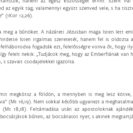
tartozik, hanem az egész közösséget érinti. Szent Pál 
ed az egyik tag, valamennyi együtt szenved vele, s ha tiszt
” (1Kor 12,26).
ja meg a bűnöket. A názáreti Jézusban maga Isten lett em
irdette Isten irgalmas szeretetét, hanem fel is oldozta 
 felháborodva fogadták ezt, felelősségre vonva őt, hogy il
l így felelt nekik: „Tudjátok meg, hogy az Emberfiának van
s szavait csodajelekkel igazolta.
Amit megkötsz a földön, a mennyben is meg lesz kötve,
ldva” (Mt 16,19). Nem sokkal később ugyanezt a meghatalma
ra (Mt 18,18). Feltámadása után az apostoloknak ajándé
gbocsátjátok bűneit, az bocsánatot nyer, s akinek megtartj