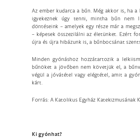
Az ember kudarca a bűn. Még akkor is, ha a
igyekeznek úgy tenni, mintha bűn nem lé
döntéseink – amelyek egy része már a megszü
– képesek összezilálni az életünket. Ezért f
újra és újra hibázunk is, a bűnbocsánat szent
Minden gyónáshoz hozzátartozik a lelkiism
bűnöket a jövőben nem követjük el, a bűnv
végül a jóvátétel vagy elégtétel, amit a gy
kárt.
Forrás: A Katolikus Egyház Katekizmusána
Ki gyónhat?