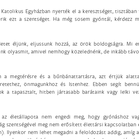
Katolikus Egyházban nyerték el a keresztséget, tisztában
kérik ezt a szentséget. Ha még sosem gyóntál, kérdezz 
életet éljünk, eljussunk hozzá, az örök boldogságra. Mi 
lunk olyasmit, amivel nemhogy közelednénk, de inkább táv
a megtérésre és a bűnbánattartásra, azt értjük alatt
zeretethez, önmagunkhoz és Istenhez. Ebben segít benn
k a tapasztalt, hitben jártasabb barátaink vagy lelki ve
k az életállapota nem engedi meg, hogy gyónáshoz v
ság szentségével meg nem erősített élettársi kapcsolatban 
en). Ilyenkor nem lehet megadni a feloldozást addig, amíg 