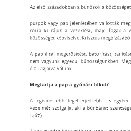
Az első századokban a bűnösök a közösséget
püspök vagy pap jelenlétében vallották meg 
rótta ki rájuk a vezeklést, majd fogadta
közösségét képviselve, Krisztus megbízásából
A pap által megerősítést, bátorítást, taní
nem vagyunk egyedül bűnösségünkben. Megtis
élő tagjaivá válunk.
Megtartja a pap a gyónási titkot?
A legismertebb, legelterjedtebb – s egyben
védelmét szolgálja, aki a bűnbánat szentség
1467).