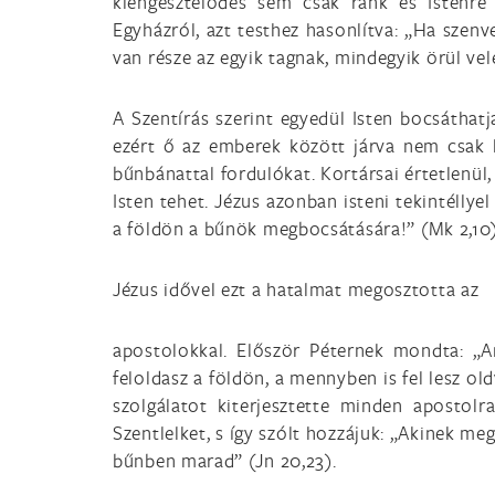
kiengesztelődés sem csak ránk és Istenre 
Egyházról, azt testhez hasonlítva: „Ha szenv
van része az egyik tagnak, mindegyik örül vele
A Szentírás szerint egyedül Isten bocsáthat
ezért ő az emberek között járva nem csak h
bűnbánattal fordulókat. Kortársai értetlenül,
Isten tehet. Jézus azonban isteni tekintéllye
a földön a bűnök megbocsátására!” (Mk 2,10), 
Jézus idővel ezt a hatalmat megosztotta az
apostolokkal. Először Péternek mondta: „
feloldasz a földön, a mennyben is fel lesz o
szolgálatot kiterjesztette minden apostol
Szentlelket, s így szólt hozzájuk: „Akinek me
bűnben marad” (Jn 20,23).