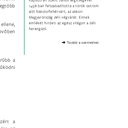
Kapisztrán Szent János segítségével
egtöbb
1456-ban felszabadította a török ostrom
alól Nándorfehérvárt, az akkori
Magyarország déli végvárát. Ennek
emlékét hirdeti az egész világon a déli
llene,
harangszó.
jövőben
Tovább a szentekhez
erűbb a
működni
zért a