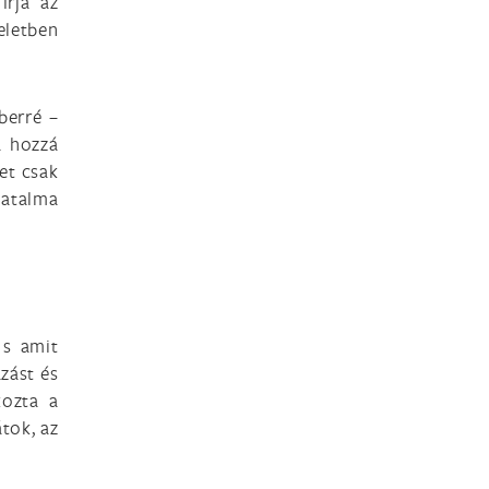
írja az
eletben
berré –
a hozzá
yet csak
 hatalma
 s amit
zást és
kozta a
átok, az