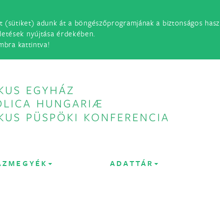
t (sütiket) adunk át a böngészőprogramjának a biztonságos haszn
detések nyújtása érdekében.
mbra kattintva!
ÁZMEGYÉK
ADATTÁR