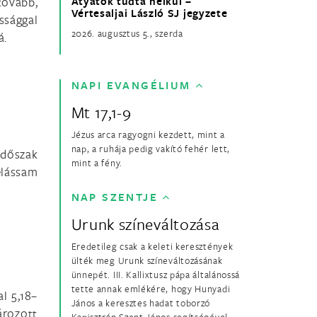
tovább,
Atyátok tudta nélkül –
Vértesaljai László SJ jegyzete
ssággal
2026. augusztus 5., szerda
á.
NAPI EVANGÉLIUM
Mt 17,1-9
Jézus arca ragyogni kezdett, mint a
nap, a ruhája pedig vakító fehér lett,
időszak
mint a fény.
elássam
NAP SZENTJE
Urunk színeváltozása
Eredetileg csak a keleti keresztények
ülték meg Urunk színeváltozásának
ünnepét. III. Kallixtusz pápa általánossá
tette annak emlékére, hogy Hunyadi
l 5,18–
János a keresztes hadat toborzó
ározott