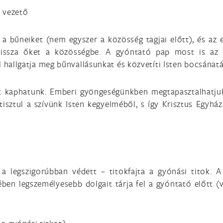
 vezető
a bűneiket (nem egyszer a közösség tagjai előtt), és az e
 vissza őket a közösségbe. A gyóntató pap most is az
 hallgatja meg bűnvallásunkat és közvetíti Isten bocsánatá
tást kaphatunk. Emberi gyöngeségünkben megtapasztalhatju
ztul a szívünk Isten kegyelméből, s így Krisztus Egyház
 a legszigorúbban védett – titokfajta a gyónási titok. 
ében legszemélyesebb dolgait tárja fel a gyóntató előtt (