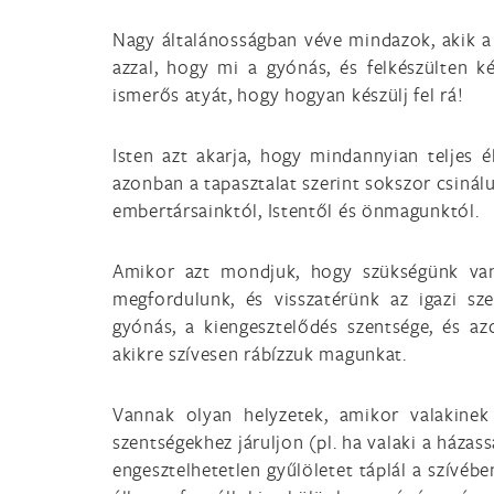
Nagy általánosságban véve mindazok, akik a 
azzal, hogy mi a gyónás, és felkészülten 
ismerős atyát, hogy hogyan készülj fel rá!
Isten azt akarja, hogy mindannyian teljes 
azonban a tapasztalat szerint sokszor csiná
embertársainktól, Istentől és önmagunktól.
Amikor azt mondjuk, hogy szükségünk van 
megfordulunk, és visszatérünk az igazi s
gyónás, a kiengesztelődés szentsége, és azo
akikre szívesen rábízzuk magunkat.
Vannak olyan helyzetek, amikor valakine
szentségekhez járuljon (pl. ha valaki a házas
engesztelhetetlen gyűlöletet táplál a szívéb