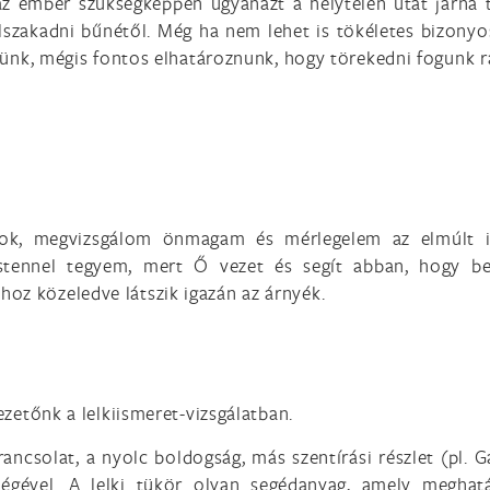
 az ember szükségképpen ugyanazt a helytelen utat járná 
lszakadni bűnétől. Még ha nem lehet is tökéletes bizonyo
nk, mégis fontos elhatároznunk, hogy törekedni fogunk r
llok, megvizsgálom önmagam és mérlegelem az elmúlt 
 Istennel tegyem, mert Ő vezet és segít abban, hogy b
phoz közeledve látszik igazán az árnyék.
ezetőnk a lelkiismeret-vizsgálatban.
ancsolat, a nyolc boldogság, más szentírási részlet (pl. Ga
tségével. A lelki tükör olyan segédanyag, amely meghat