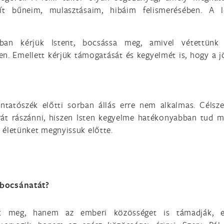
ít bűneim, mulasztásaim, hibáim felismerésében. A l
ban kérjük Istent, bocsássa meg, amivel vétettünk e
en. Emellett kérjük támogatását és kegyelmét is, hogy a 
ntatószék előtti sorban állás erre nem alkalmas. Célsz
rát rászánni, hiszen Isten kegyelme hatékonyabban tud 
 életünket megnyissuk előtte.
 bocsánatát?
tik meg, hanem az emberi közösséget is támadják, e