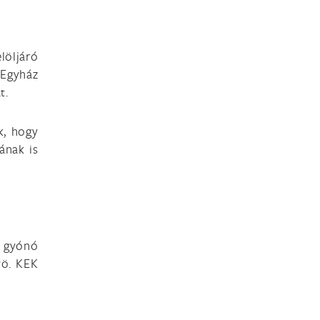
löljáró
 Egyház
t.
k, hogy
ának is
A gyónó
vö. KEK