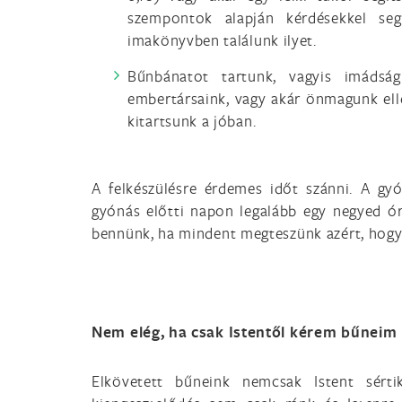
szempontok alapján kérdésekkel seg
imakönyvben találunk ilyet.
Bűnbánatot tartunk, vagyis imádság
embertársaink, vagy akár önmagunk ell
kitartsunk a jóban.
A felkészülésre érdemes időt szánni. A gyó
gyónás előtti napon legalább egy negyed ó
bennünk, ha mindent megteszünk azért, hogy
Nem elég, ha csak Istentől kérem bűneim
Elkövetett bűneink nemcsak Istent sér