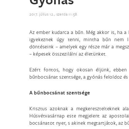
2017. július 12., szerda 11:58
Az ember kudarca a bűn. Még akkor is, ha a
igyekeznek úgy tenni, mintha bűn nem lé
döntéseink – amelyek egy része már a megszü
– képesek összezilálni az életünket.
Ezért fontos, hogy okosan éljünk, ebben 
bűnbocsánat szentsége, a gyónás feloldoz és
A bűnbocsánat szentsége
Krisztus azoknak a megkeresztelteknek alap
Húsvétvasárnap este megjelent az apostola
bocsánatot nyer, s akinek megtartjátok, az b