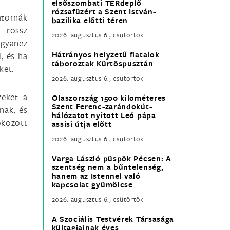
elsőszombati TÉRdeplő
rózsafüzért a Szent István-
atornák
bazilika előtti téren
y rossz
2026. augusztus 6., csütörtök
ugyanez
Hátrányos helyzetű fiatalok
, és ha
táboroztak Kürtöspusztán
ket.
2026. augusztus 6., csütörtök
zeket a
Olaszország 1500 kilométeres
Szent Ferenc-zarándokút-
nak, és
hálózatot nyitott Leó pápa
okozott
assisi útja előtt
2026. augusztus 6., csütörtök
Varga László püspök Pécsen: A
szentség nem a bűntelenség,
hanem az Istennel való
kapcsolat gyümölcse
2026. augusztus 6., csütörtök
A Szociális Testvérek Társasága
kültagjainak éves