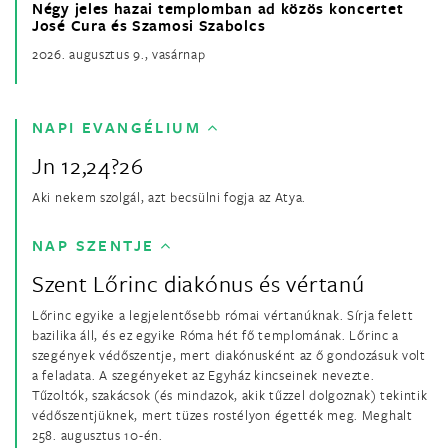
Négy jeles hazai templomban ad közös koncertet
José Cura és Szamosi Szabolcs
2026. augusztus 9., vasárnap
NAPI EVANGÉLIUM
Jn 12,24?26
Aki nekem szolgál, azt becsülni fogja az Atya.
NAP SZENTJE
Szent Lőrinc diakónus és vértanú
Lőrinc egyike a legjelentősebb római vértanúknak. Sírja felett
bazilika áll, és ez egyike Róma hét fő templomának. Lőrinc a
szegények védőszentje, mert diakónusként az ő gondozásuk volt
a feladata. A szegényeket az Egyház kincseinek nevezte.
Tűzoltók, szakácsok (és mindazok, akik tűzzel dolgoznak) tekintik
védőszentjüknek, mert tüzes rostélyon égették meg. Meghalt
258. augusztus 10-én.