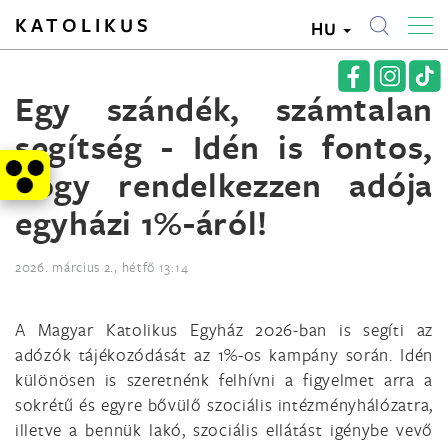
KATOLIKUS
HU
Egy szándék, számtalan
segítség - Idén is fontos,
hogy rendelkezzen adója
egyházi 1%-áról!
2026. március 2., hétfő 13:14
A Magyar Katolikus Egyház 2026-ban is segíti az
adózók tájékozódását az 1%-os kampány során. Idén
különösen is szeretnénk felhívni a figyelmet arra a
sokrétű és egyre bővülő szociális intézményhálózatra,
illetve a bennük lakó, szociális ellátást igénybe vevő