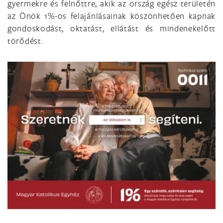
gyermekre és felnőttre, akik az ország egész területén
az Önök 1%-os felajánlásainak köszönhetően kapnak
gondoskodást, oktatást, ellátást és mindenekelőtt
törődést.