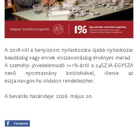
A 2018-tól a benyújtott nyilatkozata újabb nyilatkozat
beadásáig vagy ennek visszavonásáig érvényes marad.
A személyi jövedelemadó 1+1%-áról a 24SZJA-EGYSZA
nevű nyomtatvány kitöltésével, illetve az
eszja.nav.gov.hu oldalon rendelkezhet.
A bevallás határideje: 2026. május 20.