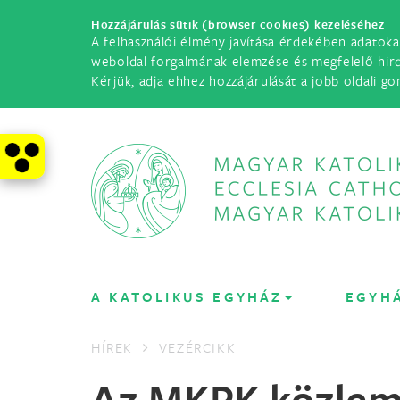
Hozzájárulás sütik (browser cookies) kezeléséhez
A felhasználói élmény javítása érdekében adatoka
weboldal forgalmának elemzése és megfelelő hir
Kérjük, adja ehhez hozzájárulását a jobb oldali go
A KATOLIKUS EGYHÁZ
EGYH
HÍREK
VEZÉRCIKK
Az MKPK közle