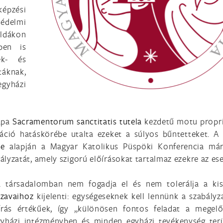
épzési
édelmi
ldákon
ben is
ek- és
áknak,
yházi
pápa
Sacramentorum sanctitatis tutela
kezdetű motu propr
áció hatáskörébe utalta ezeket a súlyos bűntetteket. A 
le
alapján a Magyar Katolikus Püspöki Konferencia má
ályzatát, amely szigorú előírásokat tartalmaz ezekre az ese
 társadalomban nem fogadja el és nem tolerálja a ki
szavaihoz
kijelenti: egységeseknek kell lennünk a szabályz
írás értékűek, így „különösen fontos feladat a megelő
yházi intézményben és minden egyházi tevékenység terü