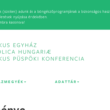
t (sütiket) adunk át a böngészőprogramjának a biztonságos haszn
detések nyújtása érdekében.
mbra kattintva!
ÁZMEGYÉK
ADATTÁR
ménye