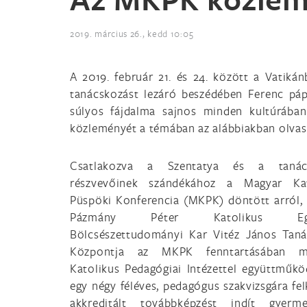
2019. március 26., kedd 10:05
A 2019. február 21. és 24. között a Vatik
tanácskozást lezáró beszédében Ferenc páp
súlyos fájdalma sajnos minden kultúrában
közleményét a témában az alábbiakban olvas
Csatlakozva a Szentatya és a tanác
részvevőinek szándékához a Magyar Kat
Püspöki Konferencia (MKPK) döntött arról,
Pázmány Péter Katolikus Eg
Bölcsészettudományi Kar Vitéz János Tan
Központja az MKPK fenntartásában 
Katolikus Pedagógiai Intézettel együttműk
egy négy féléves, pedagógus szakvizsgára fel
akkreditált továbbképzést indít gyerm