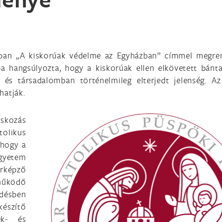
ánban „A kiskorúak védelme az Egyházban” címmel megre
a hangsúlyozta, hogy a kiskorúak ellen elkövetett bánt
 és társadalomban történelmileg elterjedt jelenség. 
hatják.
skozás
olikus
 hogy a
yetem
árképző
működő
ödésben
készítő
ek- és