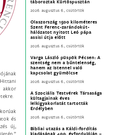
táboroztak Kürtöspusztán
2026. augusztus 6., csütörtök
Olaszország 1500 kilométeres
Szent Ferenc-zarándokút-
hálózatot nyitott Leó pápa
assisi útja előtt
2026. augusztus 6., csütörtök
Varga László püspök Pécsen: A
szentség nem a bűntelenség,
hanem az Istennel való
kapcsolat gyümölcse
iójának
Hittani
2026. augusztus 6., csütörtök
r akkor
A Szociális Testvérek Társasága
tekre.
kültagjainak éves
lelkigyakorlatát tartották
Erdélyben
skorúak
2026. augusztus 6., csütörtök
atok és
zés új,
Bibliai utazás a Káldi-fordítás
letén.”
kiadásának 400. évfordulóján –