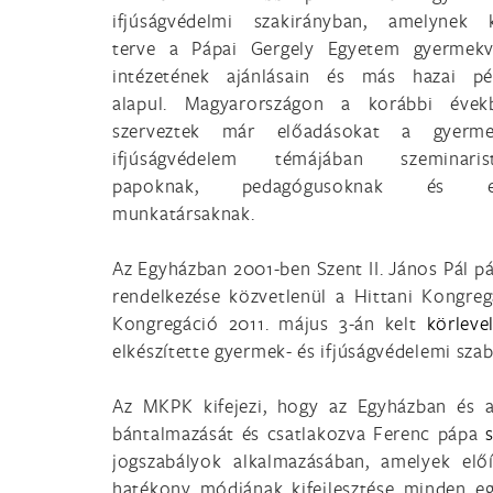
ifjúságvédelmi szakirányban, amelynek k
terve a Pápai Gergely Egyetem gyermekv
intézetének ajánlásain és más hazai pé
alapul. Magyarországon a korábbi évek
szerveztek már előadásokat a gyerm
ifjúságvédelem témájában szeminarist
papoknak, pedagógusoknak és eg
munkatársaknak.
Az Egyházban 2001-ben Szent II. János Pál 
rendelkezése közvetlenül a Hittani Kongreg
Kongregáció 2011. május 3-án kelt
körleve
elkészítette gyermek- és ifjúságvédelemi szab
Az MKPK kifejezi, hogy az Egyházban és a
bántalmazását és csatlakozva Ferenc pápa
jogszabályok alkalmazásában, amelyek elő
hatékony módjának kifejlesztése minden eg