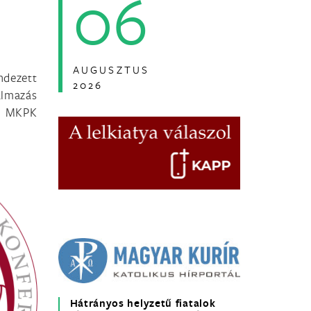
06
AUGUSZTUS
ndezett
2026
almazás
Az MKPK
Hátrányos helyzetű fiatalok