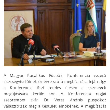
A Magyar Katolikus Püspöki Konferencia vezető
tisztségviselőinek öt évre szóló megbízatása lejárt, így
a Konferencia őszi rendes ülésén a tisztségek
megújítására került sor. A Konferencia tagjai
szeptember 2-án Dr. Veres András püspököt
választották meg a testület elnökének. A megbízatás