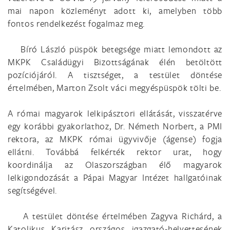
mai napon közleményt adott ki, amelyben több
fontos rendelkezést fogalmaz meg.
Bíró László püspök betegsége miatt lemondott az
MKPK Családügyi Bizottságának élén betöltött
pozíciójáról. A tisztséget, a testület döntése
értelmében, Marton Zsolt váci megyéspüspök tölti be.
A római magyarok lelkipásztori ellátását, visszatérve
egy korábbi gyakorlathoz, Dr. Németh Norbert, a PMI
rektora, az MKPK római ügyvivője (ágense) fogja
ellátni. Továbbá felkérték rektor urat, hogy
koordinálja az Olaszországban élő magyarok
lelkigondozását a Pápai Magyar Intézet hallgatóinak
segítségével.
A testület döntése értelmében Zagyva Richárd, a
Katolikus Karitász országos igazgató-helyettesének