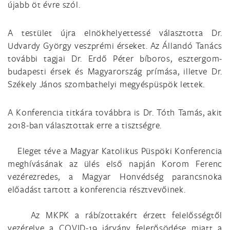
újabb öt évre szól.
A testület újra elnökhelyettessé választotta Dr.
Udvardy György veszprémi érseket. Az Állandó Tanács
további tagjai Dr. Erdő Péter bíboros, esztergom-
budapesti érsek és Magyarország prímása, illetve Dr.
Székely János szombathelyi megyéspüspök lettek.
A Konferencia titkára továbbra is Dr. Tóth Tamás, akit
2018-ban választottak erre a tisztségre.
Eleget téve a Magyar Katolikus Püspöki Konferencia
meghívásának az ülés első napján Korom Ferenc
vezérezredes, a Magyar Honvédség parancsnoka
előadást tartott a konferencia résztvevőinek.
Az MKPK a rábízottakért érzett felelősségtől
vezérelve a COVID-19 járvány felerősödése miatt a