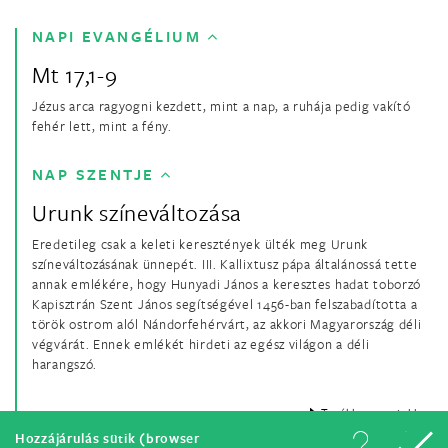
NAPI EVANGÉLIUM
Mt 17,1-9
Jézus arca ragyogni kezdett, mint a nap, a ruhája pedig vakító
fehér lett, mint a fény.
NAP SZENTJE
Urunk színeváltozása
Eredetileg csak a keleti keresztények ülték meg Urunk
színeváltozásának ünnepét. III. Kallixtusz pápa általánossá tette
annak emlékére, hogy Hunyadi János a keresztes hadat toborzó
Kapisztrán Szent János segítségével 1456-ban felszabadította a
török ostrom alól Nándorfehérvárt, az akkori Magyarország déli
végvárát. Ennek emlékét hirdeti az egész világon a déli
harangszó.
Tovább a szentekhez
Hozzájárulás sütik (browser