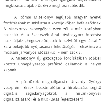
megbízatása újabb öt évre meghosszabbodik.
A Római Misekönyv legújabb magyar nyelvű
fordításának munkálatai a közeljövőben befejeződnek.
A Misekönyv szövegében ezen túl a már korábban
használt és a Szentszék által jóváhagyott fordítást
használják: „Engesztelődjetek ki szívből egymással!”.
Ez a békejobb nyújtásának lehetőségét – eltekintve a
mostani járványos időszaktól – nem szűkíti.
A Misekönyv új, gazdagabb fordításában többek
között ünnepélyesebb prefáció dallamok is helyet
kapnak.
A püspökök meghallgatták Udvardy György
veszprémi érsek beszámolóját a hitoktatást segítő
digitális segédanyagokról, a hittankönyvek
digitalizálásáról és a hitoktatás fejlesztéséről.