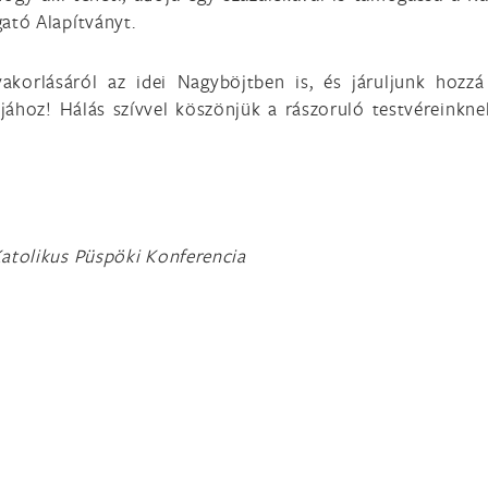
gató Alapítványt.
akorlásáról az idei Nagyböjtben is, és járuljunk hozzá
ójához! Hálás szívvel köszönjük a rászoruló testvéreinkne
atolikus Püspöki Konferencia