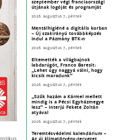
szeptember végi franciaországi
útjának logóját és programját
2026. augusztus 7., péntek
Mentálhigiéné a digitális korban
– Új szakirányú továbbképzés
indul a Pázmány BTK-n
2026. augusztus 7., péntek
Eltemették a világbajnok
labdarúgót, Franco Baresit:
„Lehet úgy naggyá válni, hogy
kicsik maradunk”
2026. augusztus 7., péntek
„Szűk hazám a Kármel mellett
mindig is a Pécsi Egyházmegye
lesz” – Interjú Fekete Zoltán
atyával
2026. augusztus 7., péntek
Teremtésvédelmi kalendárium –
tolikus
Az új klímatörvény-tervezet