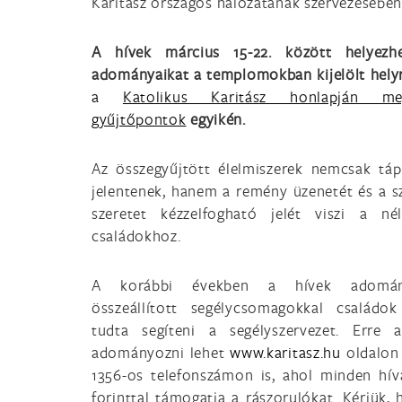
Karitász országos hálózatának szervezésében
A hívek március 15-22. között helyezhe
adományaikat a templomokban kijelölt hely
a
Katolikus Karitász honlapján me
gyűjtőpontok
egyikén.
Az összegyűjtött élelmiszerek nemcsak táp
jelentenek, hanem a remény üzenetét és a s
szeretet kézzelfogható jelét viszi a né
családokhoz.
A korábbi években a hívek adomány
összeállított segélycsomagokkal családok
tudta segíteni a segélyszervezet. Erre 
adományozni lehet
www.karitasz.hu
oldalon
1356-os telefonszámon is, ahol minden hí
forinttal támogatja a rászorulókat. Kérjük, 