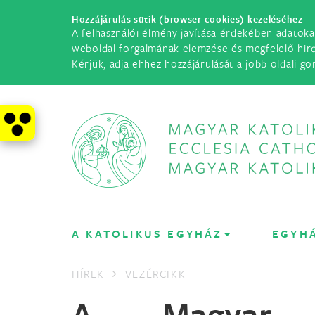
Hozzájárulás sütik (browser cookies) kezeléséhez
A felhasználói élmény javítása érdekében adatoka
weboldal forgalmának elemzése és megfelelő hir
Kérjük, adja ehhez hozzájárulását a jobb oldali go
A KATOLIKUS EGYHÁZ
EGYH
HÍREK
VEZÉRCIKK
A Magyar K