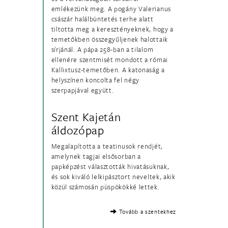
emlékezünk meg. A pogány Valerianus
császár halálbüntetés terhe alatt
tiltotta meg a keresztényeknek, hogy a
temetőkben összegyűljenek halottaik
sírjánál. A pápa 258-ban a tilalom
ellenére szentmisét mondott a római
Kallixtusz-temetőben. A katonaság a
helyszínen koncolta fel négy
szerpapjával együtt.
Szent Kajetán
áldozópap
Megalapította a teatinusok rendjét,
amelynek tagjai elsősorban a
papképzést választották hivatásuknak,
és sok kiváló lelkipásztort neveltek, akik
közül számosán püspökökké lettek.
Tovább a szentekhez