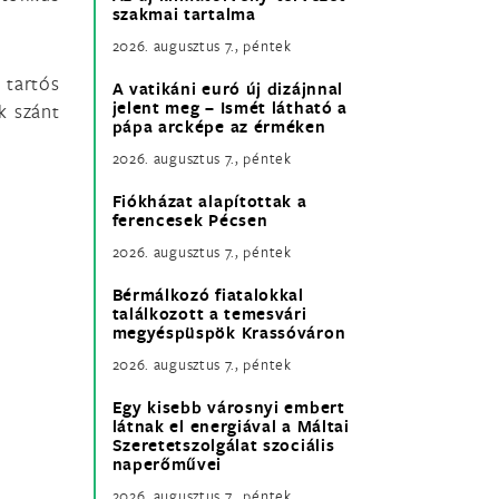
szakmai tartalma
2026. augusztus 7., péntek
 tartós
A vatikáni euró új dizájnnal
jelent meg – Ismét látható a
k szánt
pápa arcképe az érméken
2026. augusztus 7., péntek
Fiókházat alapítottak a
ferencesek Pécsen
2026. augusztus 7., péntek
Bérmálkozó fiatalokkal
találkozott a temesvári
megyéspüspök Krassóváron
2026. augusztus 7., péntek
Egy kisebb városnyi embert
látnak el energiával a Máltai
Szeretetszolgálat szociális
naperőművei
2026. augusztus 7., péntek