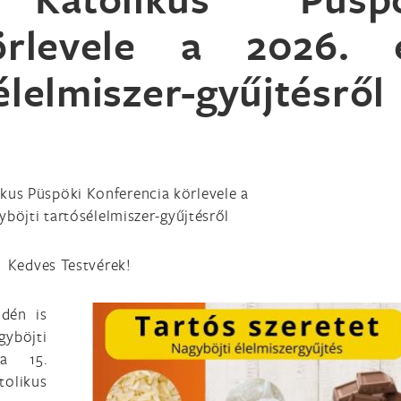
örlevele a 2026. 
élelmiszer-gyűjtésről
kus Püspöki Konferencia körlevele a
yböjti tartósélelmiszer-gyűjtésről
Kedves Testvérek!
idén is
yböjti
 a 15.
olikus