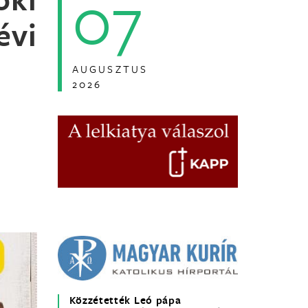
07
évi
AUGUSZTUS
2026
Közzétették Leó pápa