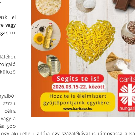
.
tik el
re vagy
gadott
lálékot
zolgáló
lkülöző
aiból
 ezreit
a célra
 vagy a
vás 500
hogy aki teheti, adója egy százalékával is támogassa a Ka