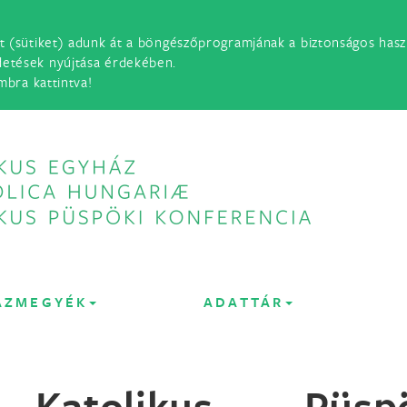
t (sütiket) adunk át a böngészőprogramjának a biztonságos haszn
detések nyújtása érdekében.
mbra kattintva!
ÁZMEGYÉK
ADATTÁR
atolikus Püspö