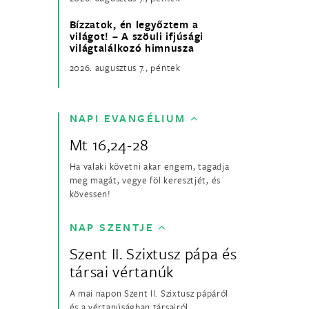
Bízzatok, én legyőztem a
világot! – A szöuli ifjúsági
világtalálkozó himnusza
2026. augusztus 7., péntek
NAPI EVANGÉLIUM
Mt 16,24-28
Ha valaki követni akar engem, tagadja
meg magát, vegye föl keresztjét, és
kövessen!
NAP SZENTJE
Szent II. Szixtusz pápa és
társai vértanúk
A mai napon Szent II. Szixtusz pápáról
és a vértanúságban társairól