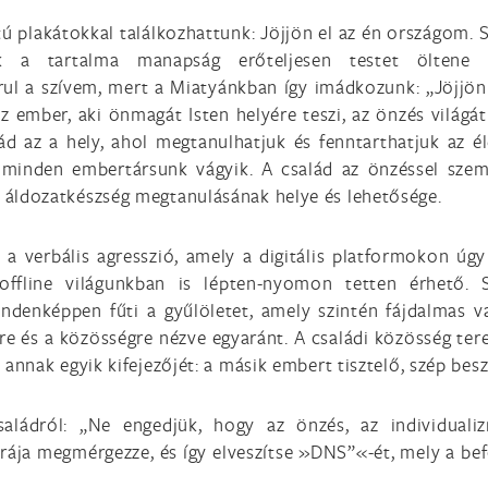
atú plakátokkal találkozhattunk: Jöjjön el az én országom.
 a tartalma manapság erőteljesen testet öltene 
ul a szívem, mert a Miatyánkban így imádkozunk: „Jöjjön 
z ember, aki önmagát Isten helyére teszi, az önzés világát
ád az a hely, ahol megtanulhatjuk és fenntarthatjuk az él
n minden embertársunk vágyik. A család az önzéssel sze
z áldozatkészség megtanulásának helye és lehetősége.
 verbális agresszió, amely a digitális platformokon úgy 
offline világunkban is lépten-nyomon tetten érhető.
indenképpen fűti a gyűlöletet, amely szintén fájdalmas v
re és a közösségre nézve egyaránt. A családi közösség ter
 annak egyik kifejezőjét: a másik embert tisztelő, szép bes
aládról: „Ne engedjük, hogy az önzés, az individuali
rája megmérgezze, és így elveszítse »DNS”«-ét, mely a be