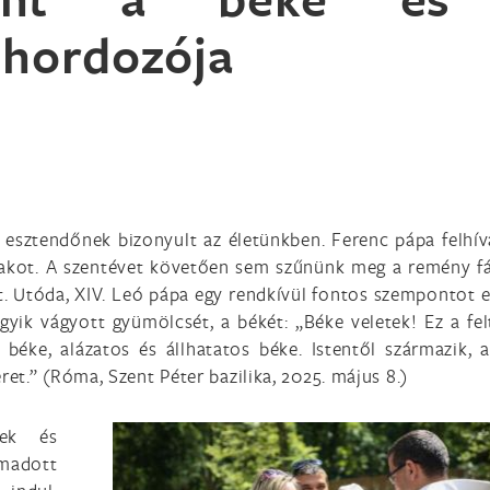
 hordozója
i esztendőnek bizonyult az életünkben. Ferenc pápa felhív
zakot. A szentévet követően sem szűnünk meg a remény fá
t. Utóda, XIV. Leó pápa egy rendkívül fontos szempontot e
ik vágyott gyümölcsét, a békét: „Béke veletek! Ez a fe
 béke, alázatos és állhatatos béke. Istentől származik, a
eret.” (Róma, Szent Péter bazilika, 2025. május 8.)
nek és
ámadott