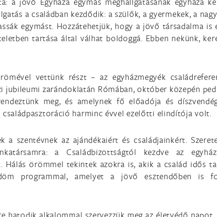
a: a jövő Egyháza egymás meghallgatásának egyháza ke
llgatás a családban kezdődik: a szülők, a gyermekek, a nagy
assák egymást. Hozzátehetjük, hogy a jövő társadalma is
eletben tartása által válhat boldoggá. Ebben nekünk, ker
örömével vettünk részt – az egyházmegyék családrefere
zi jubileumi zarándoklatán Rómában, október közepén pedi
rendeztünk meg, és amelynek fő előadója és díszvendé
családpasztoráció harminc évvel ezelőtti elindítója volt.
 a szentévnek az ajándékaiért és családjainkért. Szerete
katársamra: a Családbizottságtól kezdve az egyház
. Hálás örömmel tekintek azokra is, akik a család idős ta
gődöm programmal, amelyet a jövő esztendőben is fol
re hatodik alkalommal szervezzük meg az életvédő napot, 