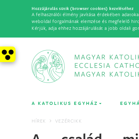
Hozzájárulás sütik (browser cookies) kezeléséhez
A felhasználói élmény javítása érdekében adatoka
weboldal forgalmának elemzése és megfelelő hir
Kérjük, adja ehhez hozzájárulását a jobb oldali go
A KATOLIKUS EGYHÁZ
EGYH
HÍREK
VEZÉRCIKK
A család m