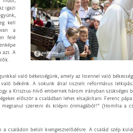
 indul,
z igazi
együnk,
eg kell
 van a
en felé
tenképe
a azt. A
lők.
gunkkal való békességünk, amely az Istennel való békessé
való békénk. A sokunk által tisztelt református lelkipás
ogy a Krisztus-hívő embernek három irányban szükséges 
szségeket először a családban lehet elsajátítani. Ferenc pápa
 megtanul szeretni és kilépni önmagából!” (Homília a c
n a családon belüli kiengesztelődésre. A család szép küld