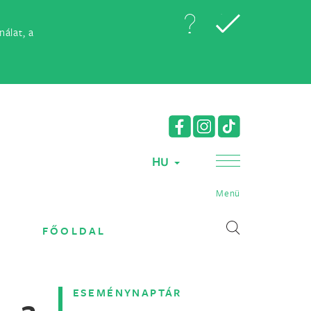
álat, a
HU
Menü
FŐOLDAL
ESEMÉNYNAPTÁR
 a