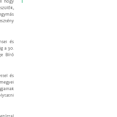
ll hogy
szülők,
 egymás
esztény
nsei és
g a 30.
ge Bíró
ttel és
megyei
gjainak
ytatni
ezúttal