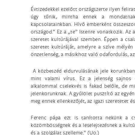
Évtizedekkel ezelőtt országszerte ilyen felir
úgy tűnik, mintha ennek a mondatnak
kapcsolatainkban. Hívő emberként összeszor
országod.” Ez a „te” Istenre vonatkozik. Az a
szeretet kultúrájával szemben. Éppen a csal
szeretet kultúráját, amelyre a szíve mélyé
önzetlenség, a másikhoz való odafordulás, a
A közbeszéd eldurvulásának jele korunkban a
mint valami vírus. Ez a jelenség sajnos 
alkalommal cselekvés is fakad belőle, de m
jelenkorunknak. A gyűlölet pusztító az egyén
meg ennek ellenkezőjét, az igazi szeretetet és
Ferenc pápa ezt is tanította nekünk a cs
közömbösségnek és a leselejtezésnek a kultú
és a szolgálat szelleme.” (Uo.)