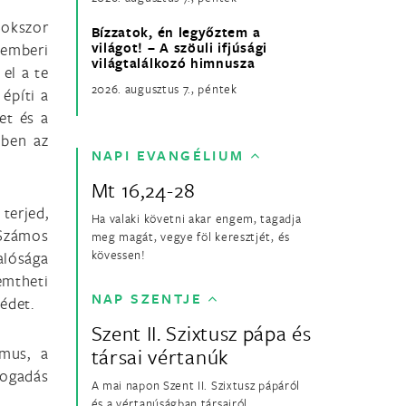
 Sokszor
Bízzatok, én legyőztem a
világot! – A szöuli ifjúsági
emberi
világtalálkozó himnusza
el a te
2026. augusztus 7., péntek
 építi a
et és a
mben az
NAPI EVANGÉLIUM
Mt 16,24-28
terjed,
Ha valaki követni akar engem, tagadja
 Számos
meg magát, vegye föl keresztjét, és
kövessen!
alósága
emtheti
NAP SZENTJE
zédet.
Szent II. Szixtusz pápa és
zmus, a
társai vértanúk
fogadás
A mai napon Szent II. Szixtusz pápáról
és a vértanúságban társairól