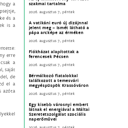
 hogy a
szakmai tartalma
sejtje,
2026. augusztus 7., péntek
ke és a
A vatikáni euró új dizájnnal
ek is a
jelent meg – Ismét látható a
pápa arcképe az érméken
2026. augusztus 7., péntek
ntette:
Fiókházat alapítottak a
ány erre
ferencesek Pécsen
 csak a
2026. augusztus 7., péntek
, saját
Bérmálkozó fiatalokkal
del, de
találkozott a temesvári
zd el a
megyéspüspök Krassóváron
és azóta
2026. augusztus 7., péntek
Egy kisebb városnyi embert
látnak el energiával a Máltai
lyekkel
Szeretetszolgálat szociális
naperőművei
2026. augusztus 7., péntek