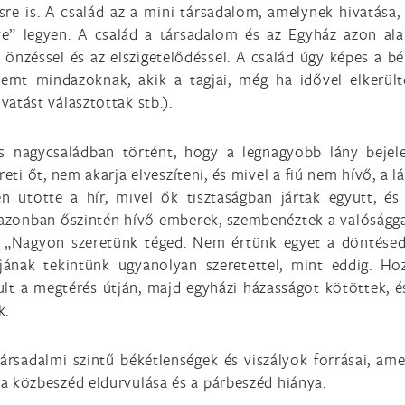
sre is. A család az a mini társadalom, amelynek hivatása,
ye” legyen. A család a társadalom és az Egyház azon alap
önzéssel és az elszigetelődéssel. A család úgy képes a bé
remt mindazoknak, akik a tagjai, még ha idővel elkerült
vatást választottak stb.).
us nagycsaládban történt, hogy a legnagyobb lány bejele
eti őt, nem akarja elveszíteni, és mivel a fiú nem hívő, a l
en ütötte a hír, mivel ők tisztaságban jártak együtt, és
azonban őszintén hívő emberek, szembenéztek a valósággal
: „Nagyon szeretünk téged. Nem értünk egyet a döntésed
agjának tekintünk ugyanolyan szeretettel, mint eddig. Ho
ndult a megtérés útján, majd egyházi házasságot kötöttek, 
k.
ársadalmi szintű békétlenségek és viszályok forrásai, ame
 a közbeszéd eldurvulása és a párbeszéd hiánya.