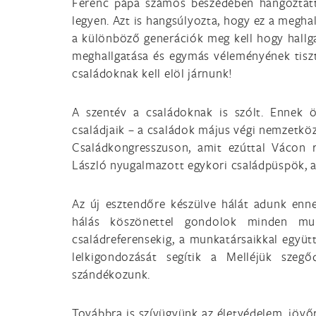
Ferenc pápa számos beszédében hangoztatt
legyen. Azt is hangsúlyozta, hogy ez a megha
a különböző generációk meg kell hogy hallg
meghallgatása és egymás véleményének tiszt
családoknak kell elöl járnunk!
A szentév a családoknak is szólt. Ennek 
családjaik – a családok május végi nemzetkö
Családkongresszuson, amit ezúttal Vácon 
László nyugalmazott egykori családpüspök, a 
Az új esztendőre készülve hálát adunk ennek
hálás köszönettel gondolok minden mun
családreferensekig, a munkatársaikkal együtt
lelkigondozását segítik a Melléjük sze
szándékozunk.
Továbbra is szívügyünk az életvédelem, jövő