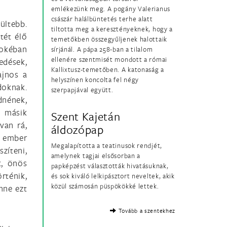
emlékezünk meg. A pogány Valerianus
császár halálbüntetés terhe alatt
ültebb.
tiltotta meg a keresztényeknek, hogy a
tét élő
temetőkben összegyűljenek halottaik
sokéban
sírjánál. A pápa 258-ban a tilalom
ellenére szentmisét mondott a római
edések,
Kallixtusz-temetőben. A katonaság a
ajnos a
helyszínen koncolta fel négy
doknak.
szerpapjával együtt.
dnének,
 másik
Szent Kajetán
van rá,
áldozópap
k ember
Megalapította a teatinusok rendjét,
zíteni,
amelynek tagjai elsősorban a
k, önös
papképzést választották hivatásuknak,
rténik,
és sok kiváló lelkipásztort neveltek, akik
közül számosán püspökökké lettek.
nne ezt
Tovább a szentekhez