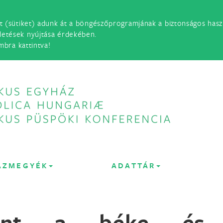
t (sütiket) adunk át a böngészőprogramjának a biztonságos haszn
detések nyújtása érdekében.
mbra kattintva!
ÁZMEGYÉK
ADATTÁR
int a béke és