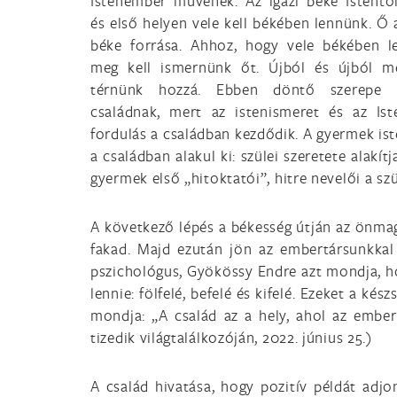
Istenember művének. Az igazi béke Istentől
és első helyen vele kell békében lennünk. Ő a
béke forrása. Ahhoz, hogy vele békében l
meg kell ismernünk őt. Újból és újból m
térnünk hozzá. Ebben döntő szerepe
családnak, mert az istenismeret és az Ist
fordulás a családban kezdődik. A gyermek is
a családban alakul ki: szülei szeretete alakítj
gyermek első „hitoktatói”, hitre nevelői a szü
A következő lépés a békesség útján az önma
fakad. Majd ezután jön az embertársunkkal 
pszichológus, Gyökössy Endre azt mondja, h
lennie: fölfelé, befelé és kifelé. Ezeket a ké
mondja: „A család az a hely, ahol az ember
tizedik világtalálkozóján, 2022. június 25.)
A család hivatása, hogy pozitív példát adjo