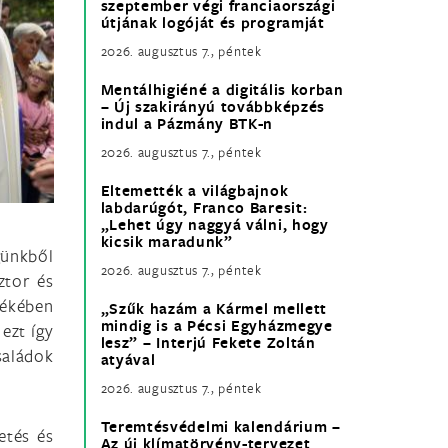
szeptember végi franciaországi
útjának logóját és programját
2026. augusztus 7., péntek
Mentálhigiéné a digitális korban
– Új szakirányú továbbképzés
indul a Pázmány BTK-n
2026. augusztus 7., péntek
Eltemették a világbajnok
labdarúgót, Franco Baresit:
„Lehet úgy naggyá válni, hogy
kicsik maradunk”
günkből
2026. augusztus 7., péntek
ztor és
békében
„Szűk hazám a Kármel mellett
mindig is a Pécsi Egyházmegye
 ezt így
lesz” – Interjú Fekete Zoltán
saládok
atyával
2026. augusztus 7., péntek
Teremtésvédelmi kalendárium –
etés és
Az új klímatörvény-tervezet