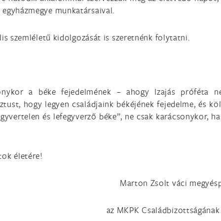
z egyházmegye munkatársaival.
is szemléletű kidolgozását is szeretnénk folytatni.
onykor a béke fejedelmének – ahogy Izajás próféta n
ztust, hogy legyen családjaink békéjének fejedelme, és kö
egyvertelen és lefegyverző béke”, ne csak karácsonykor, h
ok életére!
Marton Zsolt váci megyésp
az MKPK Családbizottságának 