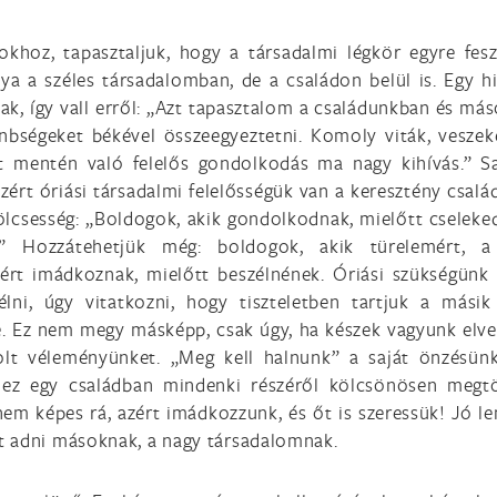
okhoz, tapasztaljuk, hogy a társadalmi légkör egyre fesz
ya a széles társadalomban, de a családon belül is. Egy hi
ak, így vall erről: „Azt tapasztalom a családunkban és má
önbségeket békével összeegyeztetni. Komoly viták, veszek
it mentén való felelős gondolkodás ma nagy kihívás.” S
ezért óriási társadalmi felelősségük van a keresztény csalá
ölcsesség: „Boldogok, akik gondolkodnak, mielőtt cseleke
.” Hozzátehetjük még: boldogok, akik türelemért, a
rt imádkoznak, mielőtt beszélnének. Óriási szükségünk 
lni, úgy vitatkozni, hogy tiszteletben tartjuk a mási
. Ez nem megy másképp, csak úgy, ha készek vagyunk elves
dolt véleményünket. „Meg kell halnunk” a saját önzésün
 ez egy családban mindenki részéről kölcsönösen megtö
nem képes rá, azért imádkozzunk, és őt is szeressük! Jó le
dát adni másoknak, a nagy társadalomnak.