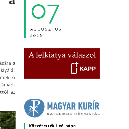
07
AUGUSZTUS
2026
ására a
klyáját
melt ki
ltámadt
ttól az
Közzétették Leó pápa