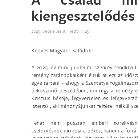
kiengesztelődés
2025. december 8., hétfő 11:25
Kedves Magyar Családok!
A 2025. év mint jubileumi szentév rendkívül
remény zarándokaiként éltük át ezt az idős
égve tartani – ahogy a Szentatya fogalmazot
beköszönő beszédében, mintegy a remény egy
Krisztus békéje, fegyvertelen és lefegyverző
Istentől, aki mindnyájunkat feltétel nélkül sz
Tehát nem pusztán emberi törekvés
cselekvésnek mondja a békét, hanem a fölt