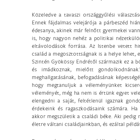
Közeledve a tavaszi országgyűlési választás
Ennek fájdalmas velejárója a párbeszéd hián
édesanya, akinek már felnőtt gyermekei vann
is, hogy nagyon nehéz a politikai nézetkül
eltávolodások forrása. Az Istenbe vetett h
család a megosztottságnak is a helye lehet, 
Szintén Gyökössy Endrétől származik ez a b
és imádkoznak, mielőtt gondolkodnának
meghallgatásának, befogadásának képességéé
hogy megtanuljuk a véleményünket kicseré
véleményét, még ha nem is értünk egyet vele
elengedni a saját, feltétlenül igaznak gon
érdekeink és ragaszkodásaink számára. Ha
akkor megszületik a családi béke. Aki pedig 
életre váltani családjainkban, és ezáltal pél