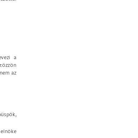
evezi a
ltözzön
anem az
üspök,
elnöke