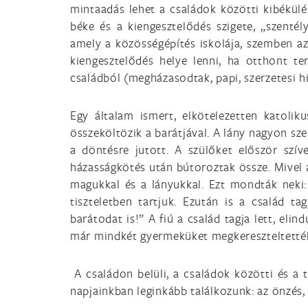
mintaadás lehet a családok közötti kibékülé
béke és a kiengesztelődés szigete, „szentél
amely a közösségépítés iskolája, szemben az 
kiengesztelődés helye lenni, ha otthont te
családból (megházasodtak, papi, szerzetesi hi
Egy általam ismert, elkötelezetten katolik
összeköltözik a barátjával. A lány nagyon szer
a döntésre jutott. A szülőket először szív
házasságkötés után bútoroztak össze. Mivel 
magukkal és a lányukkal. Ezt mondták neki
tiszteletben tartjuk. Ezután is a család t
barátodat is!” A fiú a család tagja lett, eli
már mindkét gyermeküket megkereszteltetté
A családon belüli, a családok közötti és a t
napjainkban leginkább találkozunk: az önzés,