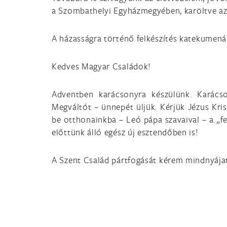
a Szombathelyi Egyházmegyében, karöltve a
A házasságra történő felkészítés katekumenál
Kedves Magyar Családok!
Adventben karácsonyra készülünk. Karács
Megváltót – ünnepét üljük. Kérjük Jézus Kris
be otthonainkba – Leó pápa szavaival – a „f
előttünk álló egész új esztendőben is!
A Szent Család pártfogását kérem mindnyájat