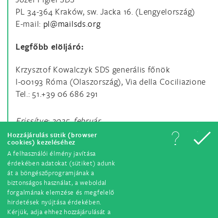
PL 34-364 Kraków, sw. Jacka 16. (Lengyelország)
E-mail:
Legfőbb elöljáró:
Krzysztof Kowalczyk SDS generális főnök
I-00193 Róma (Olaszország), Via della Cociliazione
Tel.: 51.+39 06 686 291
Frissítve: 2025. február
Hozzájárulás sütik (browser
cookies) kezeléséhez
A felhasználói élmény javítása
érdekében adatokat (sütiket) adunk
át a böngészőprogramjának a
biztonságos használat, a weboldal
forgalmának elemzése és megfelelő
hirdetések nyújtása érdekében.
© Minden jog fenntartva. 2018.
Kérjük, adja ehhez hozzájárulását a