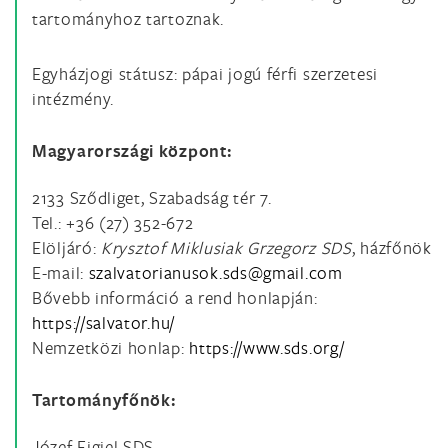
tartományhoz tartoznak.
Egyházjogi státusz: pápai jogú férfi szerzetesi
intézmény.
Magyarországi központ:
2133 Sződliget, Szabadság tér 7.
Tel.: +36 (27) 352-672
Elöljáró:
Krysztof Miklusiak Grzegorz SDS
, házfőnök
E-mail:
Bővebb információ a rend honlapján:
https://salvator.hu/
Nemzetközi honlap:
https://www.sds.org/
Tartományfőnök
:
Józef Figiel SDS