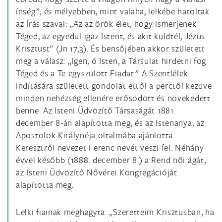
ínség”; és mélyebben, mint valaha, lelkébe hatoltak
az Írás szavai: „Az az örök élet, hogy ismerjenek
Téged, az egyedül igaz Istent, és akit küldtél, Jézus
Krisztust” (Jn 17,3). És bensőjében akkor született
meg a válasz: „Igen, ó Isten, a Társulat hirdetni fog
Téged és a Te egyszülött Fiadat.” A Szentlélek
indítására született gondolat ettől a perctől kezdve
minden nehézség ellenére erősödött és növekedett
benne. Az Isteni Üdvözítő Társaságát 1881.
december 8-án alapította meg, és az Istenanya, az
Apostolok Királynéja oltalmába ajánlotta.
Keresztről nevezet Ferenc nevét veszi fel. Néhány
évvel később (1888. december 8.) a Rend női ágát,
az Isteni Üdvözítő Nővérei Kongregációját
alapította meg.
Lelki fiainak meghagyta: „Szeretteim Krisztusban, ha