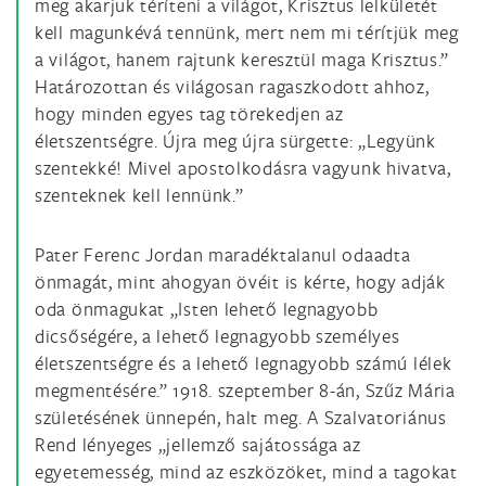
meg akarjuk téríteni a világot, Krisztus lelkületét
kell magunkévá tennünk, mert nem mi térítjük meg
a világot, hanem rajtunk keresztül maga Krisztus.”
Határozottan és világosan ragaszkodott ahhoz,
hogy minden egyes tag törekedjen az
életszentségre. Újra meg újra sürgette: „Legyünk
szentekké! Mivel apostolkodásra vagyunk hivatva,
szenteknek kell lennünk.”
Pater Ferenc Jordan maradéktalanul odaadta
önmagát, mint ahogyan övéit is kérte, hogy adják
oda önmagukat „Isten lehető legnagyobb
dicsőségére, a lehető legnagyobb személyes
életszentségre és a lehető legnagyobb számú lélek
megmentésére.” 1918. szeptember 8-án, Szűz Mária
születésének ünnepén, halt meg. A Szalvatoriánus
Rend lényeges „jellemző sajátossága az
egyetemesség, mind az eszközöket, mind a tagokat