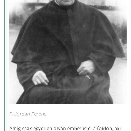
P. Jordan Ferenc
Amíg csak egyetlen olyan ember is él a földön, aki