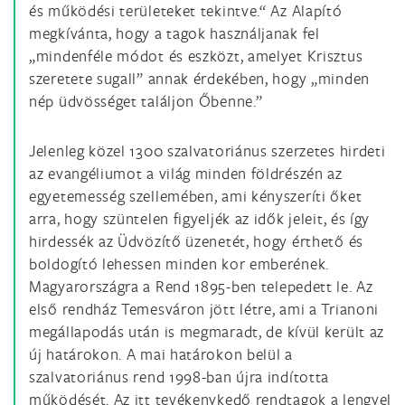
és működési területeket tekintve.“ Az Alapító
megkívánta, hogy a tagok használjanak fel
„mindenféle módot és eszközt, amelyet Krisztus
szeretete sugall” annak érdekében, hogy „minden
nép üdvösséget találjon Őbenne.”
Jelenleg közel 1300 szalvatoriánus szerzetes hirdeti
az evangéliumot a világ minden földrészén az
egyetemesség szellemében, ami kényszeríti őket
arra, hogy szüntelen figyeljék az idők jeleit, és így
hirdessék az Üdvözítő üzenetét, hogy érthető és
boldogító lehessen minden kor emberének.
Magyarországra a Rend 1895-ben telepedett le. Az
első rendház Temesváron jött létre, ami a Trianoni
megállapodás után is megmaradt, de kívül került az
új határokon. A mai határokon belül a
szalvatoriánus rend 1998-ban újra indította
működését. Az itt tevékenykedő rendtagok a lengyel