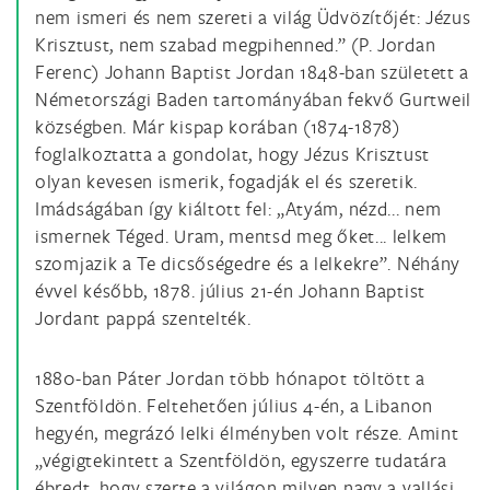
nem ismeri és nem szereti a világ Üdvözítőjét: Jézus
Krisztust, nem szabad megpihenned.” (P. Jordan
Ferenc) Johann Baptist Jordan 1848-ban született a
Németországi Baden tartományában fekvő Gurtweil
községben. Már kispap korában (1874-1878)
foglalkoztatta a gondolat, hogy Jézus Krisztust
olyan kevesen ismerik, fogadják el és szeretik.
Imádságában így kiáltott fel: „Atyám, nézd... nem
ismernek Téged. Uram, mentsd meg őket... lelkem
szomjazik a Te dicsőségedre és a lelkekre”. Néhány
évvel később, 1878. július 21-én Johann Baptist
Jordant pappá szentelték.
1880-ban Páter Jordan több hónapot töltött a
Szentföldön. Feltehetően július 4-én, a Libanon
hegyén, megrázó lelki élményben volt része. Amint
„végigtekintett a Szentföldön, egyszerre tudatára
ébredt, hogy szerte a világon milyen nagy a vallási