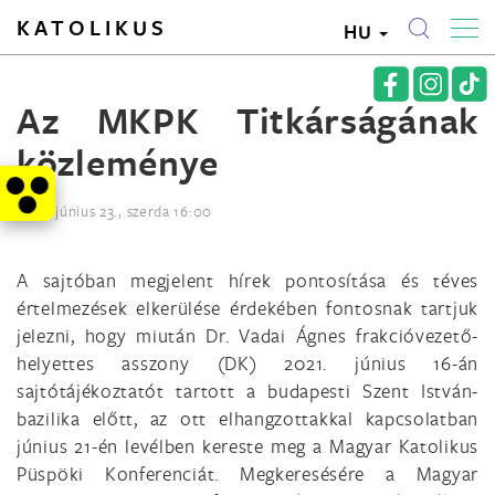
KATOLIKUS
HU
Az MKPK Titkárságának
közleménye
2021. június 23., szerda 16:00
A sajtóban megjelent hírek pontosítása és téves
értelmezések elkerülése érdekében fontosnak tartjuk
jelezni, hogy miután Dr. Vadai Ágnes frakcióvezető-
helyettes asszony (DK) 2021. június 16-án
sajtótájékoztatót tartott a budapesti Szent István-
bazilika előtt, az ott elhangzottakkal kapcsolatban
június 21-én levélben kereste meg a Magyar Katolikus
Püspöki Konferenciát. Megkeresésére a Magyar