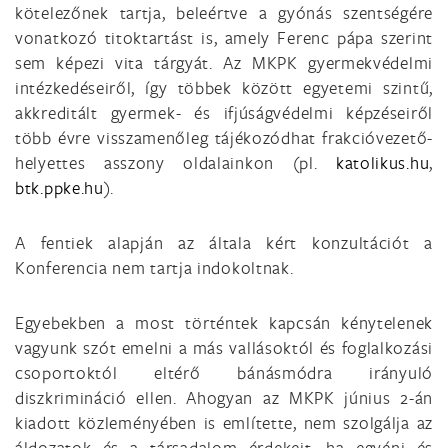
kötelezőnek tartja, beleértve a gyónás szentségére
vonatkozó titoktartást is, amely Ferenc pápa szerint
sem képezi vita tárgyát. Az MKPK gyermekvédelmi
intézkedéseiről, így többek között egyetemi szintű,
akkreditált gyermek- és ifjúságvédelmi képzéseiről
több évre visszamenőleg tájékozódhat frakcióvezető-
helyettes asszony oldalainkon (pl.
katolikus.hu
,
btk.ppke.hu
).
A fentiek alapján az általa kért konzultációt a
Konferencia nem tartja indokoltnak.
Egyebekben a most történtek kapcsán kénytelenek
vagyunk szót emelni a más vallásoktól és foglalkozási
csoportoktól eltérő bánásmódra irányuló
diszkrimináció ellen. Ahogyan az MKPK június 2-án
kiadott közleményében is említette, nem szolgálja az
áldozatok és a társadalom érdekeit, ha egyéni és