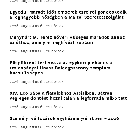
2026. augusztus 6., csütörtök
Egyedül maradt idős emberek ezreiről gondoskodik
a legnagyobb hőségben a Máltai Szeretetszolgálat
2026. augusztus 6., csütörtök
Menyhárt M. Teréz nővér: Hűséges maradok ahhoz
az úthoz, amelyre meghívást kaptam
2026. augusztus 6., csütörtök
Püspökként tért vissza az egykori plébános a
resicabányai Havas Boldogasszony-templom
búcsúünnepén
2026. augusztus 6., csütörtök
XIV. Leó pápa a fiatalokhoz Assisiben: Bátran
végleges döntést hozni talán a legforradalmibb tett
2026. augusztus 6., csütörtök
Személyi változások egyházmegyéinkben – 2026
2026. augusztus 6., csütörtök