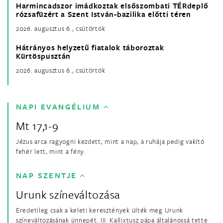
Harmincadszor imádkoztak elsőszombati TÉRdeplő
rózsafüzért a Szent István-bazilika előtti téren
2026. augusztus 6., csütörtök
Hátrányos helyzetű fiatalok táboroztak
Kürtöspusztán
2026. augusztus 6., csütörtök
NAPI EVANGÉLIUM
Mt 17,1-9
Jézus arca ragyogni kezdett, mint a nap, a ruhája pedig vakító
fehér lett, mint a fény.
NAP SZENTJE
Urunk színeváltozása
Eredetileg csak a keleti keresztények ülték meg Urunk
színeváltozásának ünnepét. III. Kallixtusz pápa általánossá tette