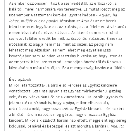
Az ember ösztönösen irtózik a szenvedéstől, az erőszaktól, a
február 10.
haláltól, mivel harmóniára van teremtve. Ez mutatkozott meg az
Szent Skolasztika szűz
Istenember Getszemáni kert-beli gyötrelmében -
Atyám, ha
lehet, múljék el ez a pohár!
Jézusban az Atya és az emberek
február 11.
iránti szeretet legyőzte ezt az irtózást, ezt a félelmet. A vértanúk
ebben követték és követik Jézust. Az Isten és emberek iránti
A Lourdes-i Boldogságos Szűz Mária
szeretet felülkerekedik bennük az ösztönös irtózáson. Ennek az
irtózásnak az alapja nem más, mint az önzés. Ez pedig nem
február 14.
lehetett meg Jézusban, és nem lehet meg egyetlen igazi
követőjében sem. Minden keresztény hivatása az, hogy Isten és
Szent Cirill szerzetes és Szent Metód püspök, Európa
az emberek iránti szeretetből lemondjon önzéséről és Krisztus
társvédőszentjei
követésében másokért éljen. Ez a mennyország kezdete a földön.
február 17.
Életrajzából:
A Szervita rend hét szent alapítója
Mikor letartóztatták, a bíró első kérdése az Egyház kincseire
vonatkozott. Szerinte ugyanis az Egyház mérhetetlenül gazdag
volt, és nyilvánvalóan Lőrinc a kincstárnok. Hallották ugyanis és
február 21.
jelentették a bírónak is, hogy a pápa, mikor elhurcolták,
Damiáni Szent Péter püspök és egyháztanító
odakiáltotta neki, hogy ossza szét az Egyház kincseit. Lőrinc kért
a bírótól három napot, s megígérte, hogy elhozza az Egyház
február 22.
kincseit. Mikor a kiszabott három nap eltelt, megjelent egy sereg
koldussal, bénával és beteggel, és azt mondta a bírónak:
Íme, itt
Szent Péter apostol székfoglalása