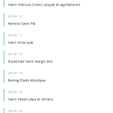
Szent Hiláriusz (Vidor) püspök és egyháztanító
január 15.
Remete Szent Pál
január 17.
Szent Antal apát
január 18.
Árpád-házi Szent Margit szűz
január 20.
Boldog Özséb áldozópap
január 20.
Szent Fábián pápa és vértanú
január 20.