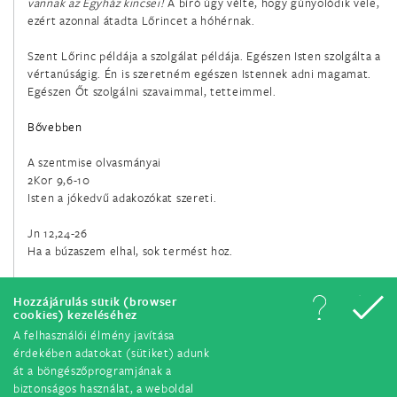
vannak az Egyház kincsei!
A bíró úgy vélte, hogy gúnyolódik vele,
ezért azonnal átadta Lőrincet a hóhérnak.
február 23.
Szent Lőrinc példája a szolgálat példája. Egészen Isten szolgálta a
Szent Polikárp püspök és vértanú
vértanúságig. Én is szeretném egészen Istennek adni magamat.
Egészen Őt szolgálni szavaimmal, tetteimmel.
február 24.
Szent Mátyás apostol
Bővebben
A szentmise olvasmányai
február 27.
2Kor 9,6-10
Nareki Szent Gergely apát és egyháztanító
Isten a jókedvű adakozókat szereti.
március 4.
Jn 12,24-26
Ha a búzaszem elhal, sok termést hoz.
Boldog Meszlényi Zoltán püspök és vértanú
március 4.
Hozzájárulás sütik (browser
cookies) kezeléséhez
Szent Kázmér
A felhasználói élmény javítása
érdekében adatokat (sütiket) adunk
március 7.
át a böngészőprogramjának a
biztonságos használat, a weboldal
Szent Perpétua és Szent Felicitász, vértanúk