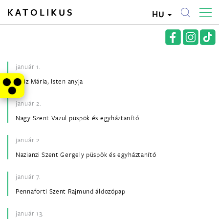
KATOLIKUS
HU
január 1.
Szűz Mária, Isten anyja
január 2.
Nagy Szent Vazul püspök és egyháztanító
január 2.
Nazianzi Szent Gergely püspök és egyháztanító
január 7.
Pennaforti Szent Rajmund áldozópap
január 13.