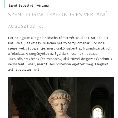
Szent Sebestyén vértanú
SZENT LŐRINC DIAKÓNUS ÉS VÉRTANÚ
január 21.
Szent Ágnes szűz és vértanú
AUGUSZTUS 10.
január 22.
Lőrinc egyike a legjelentősebb római vértanúknak. Sírja felett
bazilika áll, és ez egyike Róma hét fő templomának. Lőrinc a
Boldog Batthyány-Strattmann László hitvalló
szegények védőszentje, mert diakónusként az ő gondozásuk volt
a feladata. A szegényeket az Egyház kincseinek nevezte.
január 22.
Tűzoltók, szakácsok (és mindazok, akik tűzzel dolgoznak) tekintik
védőszentjüknek, mert tüzes rostélyon égették meg. Meghalt
Szent Vince diakónus és vértanú
258. augusztus 10-én.
január 24.
Szalézi Szent Ferenc püspök és egyháztanító
január 25.
Szent Pál apostol megtérése
január 26.