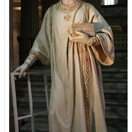
Szent Timóteus püspök
január 26.
Szent Titusz püspök
január 27.
Merici Szent Angéla szűz
január 28.
Aquinói Szent Tamás áldozópap és egyháztanító
január 31.
Bosco Szent János áldozópap
február 2.
Urunk bemutatása
(Gyertyaszentelő Boldogasszony)