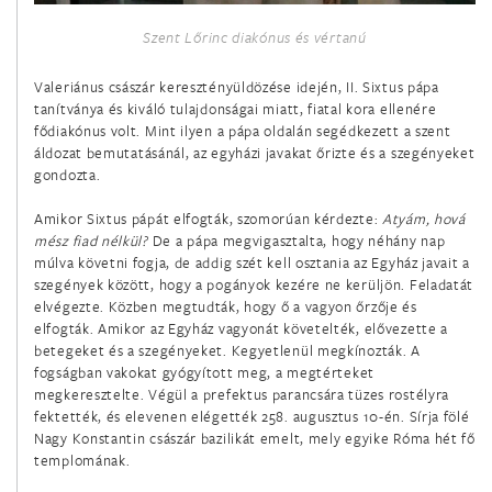
február 3.
Szent Lőrinc diakónus és vértanú
Szent Balázs püspök és vértanú
Valeriánus császár keresztényüldözése idején, II. Sixtus pápa
február 4.
tanítványa és kiváló tulajdonságai miatt, fiatal kora ellenére
Szent Anszgár (Oszkár) püspök
fődiakónus volt. Mint ilyen a pápa oldalán segédkezett a szent
áldozat bemutatásánál, az egyházi javakat őrizte és a szegényeket
gondozta.
február 5.
Szent Ágota szűz és vértanú
Amikor Sixtus pápát elfogták, szomorúan kérdezte:
Atyám, hová
mész fiad nélkül?
De a pápa megvigasztalta, hogy néhány nap
február 6.
múlva követni fogja, de addig szét kell osztania az Egyház javait a
szegények között, hogy a pogányok kezére ne kerüljön. Feladatát
Miki Szent Pál és társai, Japán vértanúk
elvégezte. Közben megtudták, hogy ő a vagyon őrzője és
elfogták. Amikor az Egyház vagyonát követelték, elővezette a
február 8.
betegeket és a szegényeket. Kegyetlenül megkínozták. A
fogságban vakokat gyógyított meg, a megtérteket
Bakhita Szent Jozefina szűz
megkeresztelte. Végül a prefektus parancsára tüzes rostélyra
fektették, és elevenen elégették 258. augusztus 10-én. Sírja fölé
február 8.
Nagy Konstantin császár bazilikát emelt, mely egyike Róma hét fő
Emiliáni Szent Jeromos hitvalló
templomának.