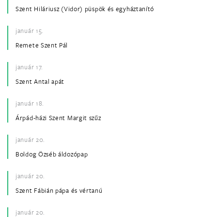
Szent Hiláriusz (Vidor) püspök és egyháztanító
január 15.
Remete Szent Pál
január 17.
Szent Antal apát
január 18.
Árpád-házi Szent Margit szűz
január 20.
Boldog Özséb áldozópap
január 20.
Szent Fábián pápa és vértanú
január 20.