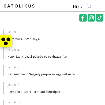
KATOLIKUS
HU
január 1.
Szűz Mária, Isten anyja
január 2.
Nagy Szent Vazul püspök és egyháztanító
január 2.
Nazianzi Szent Gergely püspök és egyháztanító
január 7.
Pennaforti Szent Rajmund áldozópap
január 13.