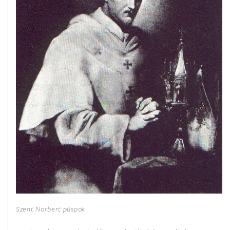
Szent Timóteus püspök
január 26.
Szent Titusz püspök
január 27.
Merici Szent Angéla szűz
január 28.
Aquinói Szent Tamás áldozópap és egyháztanító
január 31.
Bosco Szent János áldozópap
február 2.
Urunk bemutatása
Szent Norbert püspök
(Gyertyaszentelő Boldogasszony)