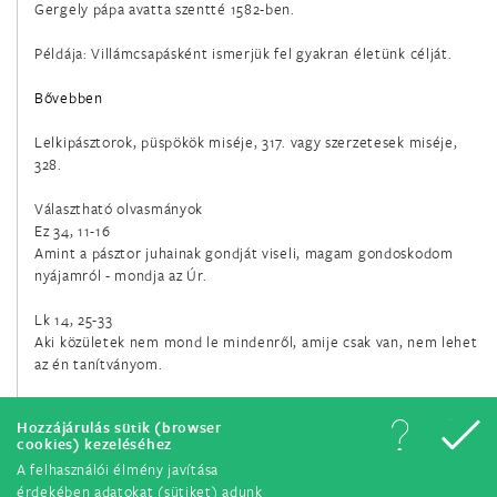
Gergely pápa avatta szentté 1582-ben.
február 23.
Példája: Villámcsapásként ismerjük fel gyakran életünk célját.
Szent Polikárp püspök és vértanú
Bővebben
február 24.
Lelkipásztorok, püspökök miséje, 317. vagy szerzetesek miséje,
Szent Mátyás apostol
328.
Választható olvasmányok
február 27.
Ez 34, 11-16
Nareki Szent Gergely apát és egyháztanító
Amint a pásztor juhainak gondját viseli, magam gondoskodom
nyájamról - mondja az Úr.
március 4.
Lk 14, 25-33
Boldog Meszlényi Zoltán püspök és vértanú
Aki közületek nem mond le mindenről, amije csak van, nem lehet
az én tanítványom.
március 4.
Szent Kázmér
Hozzájárulás sütik (browser
cookies) kezeléséhez
március 7.
A felhasználói élmény javítása
érdekében adatokat (sütiket) adunk
Szent Perpétua és Szent Felicitász, vértanúk