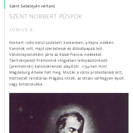
Szent Sebestyén vértanú
SZENT NORBERT PÜSPÖK
január 21.
Szent Ágnes szűz és vértanú
JÚNIUS 6.
január 22.
Norbert 1080 körül született Xantenben, a Rajna vidékén.
Kanonok volt, majd szerzetessé és áldozópappá lett.
Boldog Batthyány-Strattmann László hitvalló
Vándorapostolként járta az észak-francia vidékeket.
Tanítványaiból Prémontré völgyében lelkipásztorkodó
január 22.
(premontrei) kanonokrendet alapított. 1134-ben mint
Magdeburg érseke halt meg. Miután a város protestánssá lett,
Szent Vince diakónus és vértanú
holttestét rendtársai Prágába vitték, az ottani várhegyen épült
nagy kolostorukba.
január 24.
Szalézi Szent Ferenc püspök és egyháztanító
január 25.
Szent Pál apostol megtérése
január 26.