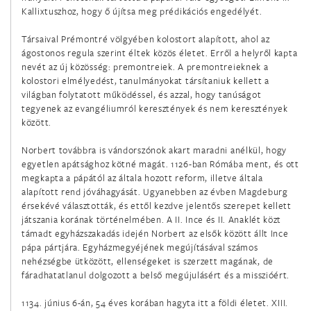
Kallixtuszhoz, hogy ő újítsa meg prédikációs engedélyét.
február 10.
Szent Skolasztika szűz
Társaival Prémontré völgyében kolostort alapított, ahol az
ágostonos regula szerint éltek közös életet. Erről a helyről kapta
február 11.
nevét az új közösség: premontreiek. A premontreieknek a
kolostori elmélyedést, tanulmányokat társítaniuk kellett a
A Lourdes-i Boldogságos Szűz Mária
világban folytatott működéssel, és azzal, hogy tanúságot
tegyenek az evangéliumról keresztények és nem keresztények
február 14.
között.
Szent Cirill szerzetes és Szent Metód püspök, Európa
Norbert továbbra is vándorszónok akart maradni anélkül, hogy
társvédőszentjei
egyetlen apátsághoz kötné magát. 1126-ban Rómába ment, és ott
megkapta a pápától az általa hozott reform, illetve általa
február 17.
alapított rend jóváhagyását. Ugyanebben az évben Magdeburg
A Szervita rend hét szent alapítója
érsekévé választották, és ettől kezdve jelentős szerepet kellett
játszania korának történelmében. A II. Ince és II. Anaklét közt
támadt egyházszakadás idején Norbert az elsők között állt Ince
február 21.
pápa pártjára. Egyházmegyéjének megújításával számos
Damiáni Szent Péter püspök és egyháztanító
nehézségbe ütközött, ellenségeket is szerzett magának, de
fáradhatatlanul dolgozott a belső megújulásért és a misszióért.
február 22.
1134. június 6-án, 54 éves korában hagyta itt a földi életet. XIII.
Szent Péter apostol székfoglalása