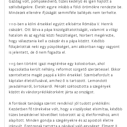
Gazdag volt, pompakedvelő, tüzes kedélyű és igen hajlott a
február 3.
szélsőségekre. Életét egyre inkább a földi örömökre rendezte be.
Mindezek ellenére ifjúságát semmiféle ballépés nem terhelte.
Szent Balázs püspök és vértanú
1110-ben a kölni érsekkel együtt elkísérte Rómába V. Henrik
február 4.
császárt. Ott látva a pápa kiszolgáltatottságát, valamint a világi
Szent Anszgár (Oszkár) püspök
hatalom és az egyház közti feszültséget, Norbert megérezte,
hogy választania kell a császár és a pápa között. Később
fölajánlottak neki egy püspökséget, ami akkoriban nagy vagyont
február 5.
is jelentett, de ő nem fogadta el.
Szent Ágota szűz és vértanú
1115-ben történt igazi megtérése egy kolostorban, ahol
február 6.
kapcsolatba került néhány, reformot sürgető szerzetessel. Ekkor
szenteltette magát pappá a kölni érsekkel. Szembefordult a
Miki Szent Pál és társai, Japán vértanúk
káptalan életstílusával, amihez ő is tartozott. Lemondott
javadalmairól, birtokairól. Pénzét szétosztotta a szegények
február 8.
között és vándorprédikátorként járta az országot.
Bakhita Szent Jozefina szűz
A források tanúsága szerint rendkívül jól tudott prédikálni.
Kezdetben fő törekvése volt, hogy a viszályokat elsimítsa, később
február 8.
tüzes beszédeivel követőket toborzott az új életformához, amit
Emiliáni Szent Jeromos hitvalló
alapított. Minden gondja a szegényekre és az apostoli életre
irányult. Fontosnak tartotta a pápával való egységet. Elment II.