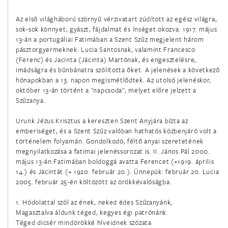
február 3.
Az első világháború szörnyű vérzivatart zúdított az egész világra,
Szent Balázs püspök és vértanú
sok-sok könnyet, gyászt, fájdalmat és ínséget okozva. 1917. május
13-án a portugáliai Fatimában a Szent Szűz megjelent három
február 4.
pásztorgyermeknek: Lucia Santosnak, valamint Francesco
(Ferenc) és Jacinta (Jácinta) Martónak, és engesztelésre,
Szent Anszgár (Oszkár) püspök
imádságra és bűnbánatra szólította őket. A jelenések a következő
hónapokban a 13. napon megismétlődtek. Az utolsó jelenéskor,
február 5.
október 13-án történt a "napcsoda", melyet előre jelzett a
Szent Ágota szűz és vértanú
Szűzanya.
Urunk Jézus Krisztus a kereszten Szent Anyjára bízta az
február 6.
emberiséget, és a Szent Szűz valóban hathatós közbenjáró volt a
Miki Szent Pál és társai, Japán vértanúk
történelem folyamán. Gondolkodó, féltő anyai szeretetének
megnyilatkozása a fatimai jelenéssorozat is. II. János Pál 2000.
február 8.
május 13-án Fatimában boldoggá avatta Ferencet (+1919. április
14.) és Jácintát (+ 1920. február 20.). Ünnepük: február 20. Lucia
Bakhita Szent Jozefina szűz
2005. február 25-én költözött az örökkévalóságba.
február 8.
1. Hódolattal szól az ének, neked édes Szűzanyánk,
Magasztalva áldunk téged, kegyes égi patrónánk.
Emiliáni Szent Jeromos hitvalló
Téged dicsér mindörökké híveidnek szózata