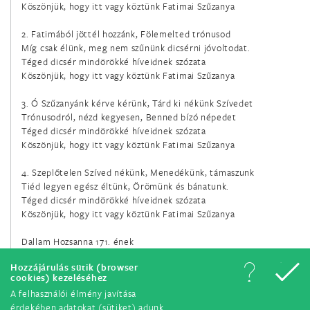
Köszönjük, hogy itt vagy köztünk Fatimai Szűzanya
február 10.
Szent Skolasztika szűz
2. Fatimából jöttél hozzánk, Fölemelted trónusod
Míg csak élünk, meg nem szűnünk dicsérni jóvoltodat.
Téged dicsér mindörökké híveidnek szózata
február 11.
Köszönjük, hogy itt vagy köztünk Fatimai Szűzanya
A Lourdes-i Boldogságos Szűz Mária
3. Ó Szűzanyánk kérve kérünk, Tárd ki nékünk Szívedet
február 14.
Trónusodról, nézd kegyesen, Benned bízó népedet
Téged dicsér mindörökké híveidnek szózata
Szent Cirill szerzetes és Szent Metód püspök, Európa
Köszönjük, hogy itt vagy köztünk Fatimai Szűzanya
társvédőszentjei
4. Szeplőtelen Szíved nékünk, Menedékünk, támaszunk
február 17.
Tiéd legyen egész éltünk, Örömünk és bánatunk.
Téged dicsér mindörökké híveidnek szózata
A Szervita rend hét szent alapítója
Köszönjük, hogy itt vagy köztünk Fatimai Szűzanya
február 21.
Dallam Hozsanna 171. ének
Damiáni Szent Péter püspök és egyháztanító
Hozzájárulás sütik (browser
cookies) kezeléséhez
február 22.
A felhasználói élmény javítása
Szent Péter apostol székfoglalása
érdekében adatokat (sütiket) adunk