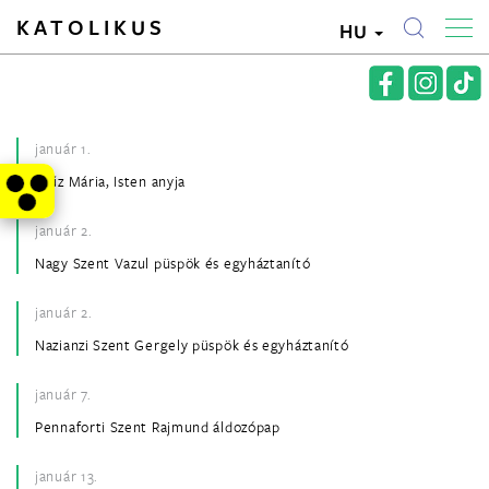
KATOLIKUS
HU
január 1.
Szűz Mária, Isten anyja
január 2.
Nagy Szent Vazul püspök és egyháztanító
január 2.
Nazianzi Szent Gergely püspök és egyháztanító
január 7.
Pennaforti Szent Rajmund áldozópap
január 13.