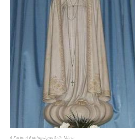
Szent Timóteus püspök
január 26.
Szent Titusz püspök
január 27.
Merici Szent Angéla szűz
január 28.
Aquinói Szent Tamás áldozópap és egyháztanító
január 31.
Bosco Szent János áldozópap
február 2.
Urunk bemutatása
(Gyertyaszentelő Boldogasszony)
A Fatimai Boldogságos Szűz Mária