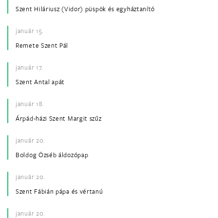
Szent Hiláriusz (Vidor) püspök és egyháztanító
január 15.
Remete Szent Pál
január 17.
Szent Antal apát
január 18.
Árpád-házi Szent Margit szűz
január 20.
Boldog Özséb áldozópap
január 20.
Szent Fábián pápa és vértanú
január 20.