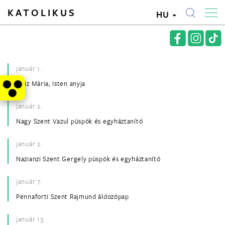
KATOLIKUS
HU
január 1.
Szűz Mária, Isten anyja
január 2.
Nagy Szent Vazul püspök és egyháztanító
január 2.
Nazianzi Szent Gergely püspök és egyháztanító
január 7.
Pennaforti Szent Rajmund áldozópap
január 13.