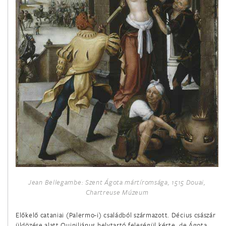
Szent Timóteus püspök
január 26.
Szent Titusz püspök
január 27.
Merici Szent Angéla szűz
január 28.
Aquinói Szent Tamás áldozópap és egyháztanító
január 31.
Bosco Szent János áldozópap
Jean Bellegambe: Szent Ágota mártíromsága, 1515 Douai,
február 2.
Chartreuse Múzeum
Urunk bemutatása
(Gyertyaszentelő Boldogasszony)
Előkelő cataniai (Palermo-i) családból származott. Décius császár
üldözése alatt Quiniliánus helytartó feleségül kérte, de Ágota