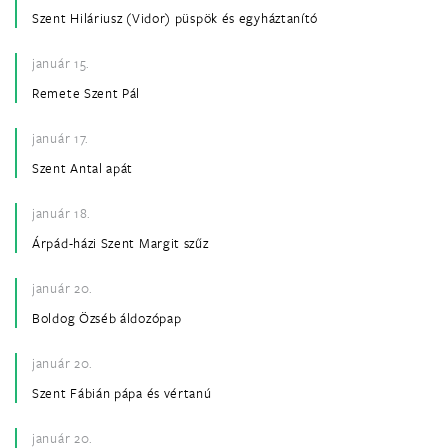
Szent Hiláriusz (Vidor) püspök és egyháztanító
január 15.
Remete Szent Pál
január 17.
Szent Antal apát
január 18.
Árpád-házi Szent Margit szűz
január 20.
Boldog Özséb áldozópap
január 20.
Szent Fábián pápa és vértanú
január 20.