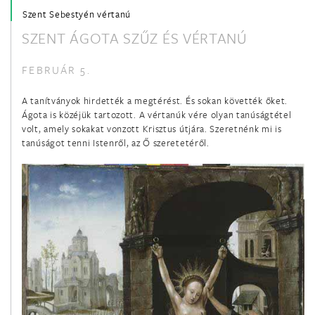
Szent Sebestyén vértanú
SZENT ÁGOTA SZŰZ ÉS VÉRTANÚ
január 21.
Szent Ágnes szűz és vértanú
FEBRUÁR 5.
január 22.
A tanítványok hirdették a megtérést. És sokan követték őket.
Ágota is közéjük tartozott. A vértanúk vére olyan tanúságtétel
Boldog Batthyány-Strattmann László hitvalló
volt, amely sokakat vonzott Krisztus útjára. Szeretnénk mi is
tanúságot tenni Istenről, az Ő szeretetéről.
január 22.
Szent Vince diakónus és vértanú
január 24.
Szalézi Szent Ferenc püspök és egyháztanító
január 25.
Szent Pál apostol megtérése
január 26.