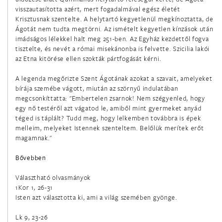
február 3.
visszautasította azért, mert fogadalmával egész életét
Krisztusnak szentelte. A helytartó kegyetlenül megkínoztatta, de
Szent Balázs püspök és vértanú
Ágotát nem tudta megtörni. Az ismételt kegyetlen kínzások után
imádságos lélekkel halt meg 251-ben. Az Egyház kezdettől fogva
február 4.
tisztelte, és nevét a római misekánonba is felvette. Szicilia lakói
az Etna kitörése ellen szokták pártfogását kérni.
Szent Anszgár (Oszkár) püspök
A legenda megőrizte Szent Ágotának azokat a szavait, amelyeket
február 5.
bírája szemébe vágott, miután az szörnyű indulatában
Szent Ágota szűz és vértanú
megcsonkíttatta: "Embertelen zsarnok! Nem szégyenled, hogy
egy nő testéről azt vágatod le, amiből mint gyermeket anyád
téged is táplált? Tudd meg, hogy lelkemben továbbra is épek
február 6.
melleim, melyeket Istennek szenteltem. Belőlük merítek erőt
Miki Szent Pál és társai, Japán vértanúk
magamnak."
február 8.
Bővebben
Bakhita Szent Jozefina szűz
Választható olvasmányok
1Kor 1, 26-31
február 8.
Isten azt választotta ki, ami a világ szemében gyönge.
Emiliáni Szent Jeromos hitvalló
Lk 9, 23-26