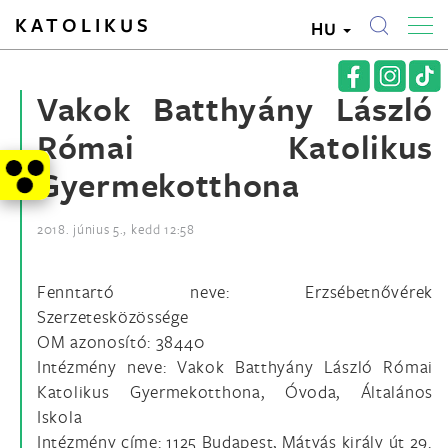
KATOLIKUS
HU
Vakok Batthyány László
Római Katolikus
Gyermekotthona
2018. június 5., kedd 12:58
Fenntartó neve: Erzsébetnővérek
Szerzetesközössége
OM azonosító: 38440
Intézmény neve: Vakok Batthyány László Római
Katolikus Gyermekotthona, Óvoda, Általános
Iskola
Intézmény címe: 1125 Budapest, Mátyás király út 29.