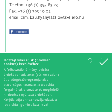
Telefon: +36 (1) 395 83 23
Fax: +36 (1) 395 10 02
email cím:
Hozzájárulás sütik (browser
cookies) kezeléséhez
A felhasználói élmény javítása
érdekében adatokat (sütiket) adunk
© Minden jog fenntartva. 2018.
át a böngészőprogramjának a
biztonságos használat, a weboldal
forgalmának elemzése és megfelelő
hirdetések nyújtása érdekében.
Kérjük, adja ehhez hozzájárulását a
jobb oldali gombra kattintva!