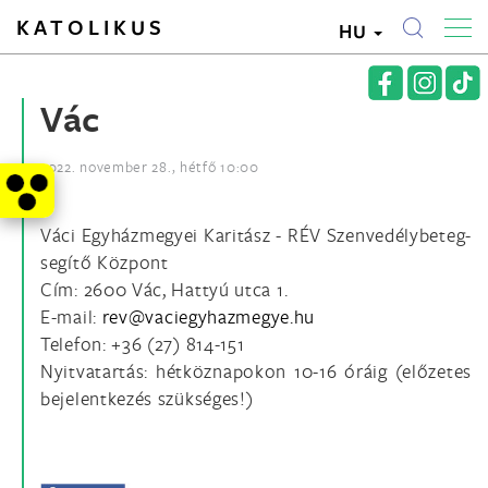
KATOLIKUS
HU
Vác
2022. november 28., hétfő 10:00
Váci Egyházmegyei Karitász - RÉV Szenvedélybeteg-
segítő Központ
Cím: 2600 Vác, Hattyú utca 1.
E-mail:
Telefon: +36 (27) 814-151
Nyitvatartás: hétköznapokon 10-16 óráig (előzetes
bejelentkezés szükséges!)