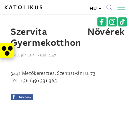
KATOLIKUS
HU
Szervita Nővérek
Gyermekotthon
2018. június 5., kedd 12:47
3441 Mezőkeresztes, Szentistváni u. 73.
Tel.: +36 (49) 331-365