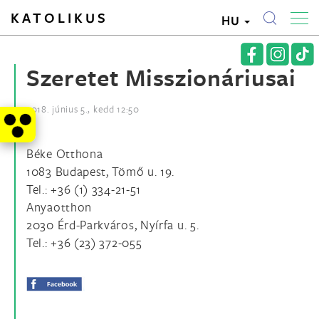
KATOLIKUS
HU
Szeretet Misszionáriusai
2018. június 5., kedd 12:50
Béke Otthona
1083 Budapest, Tömő u. 19.
Tel.: +36 (1) 334-21-51
Anyaotthon
2030 Érd-Parkváros, Nyírfa u. 5.
Tel.: +36 (23) 372-055