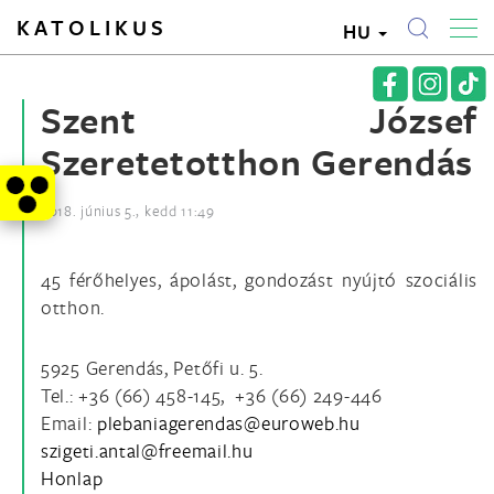
KATOLIKUS
HU
Szent József
Szeretetotthon Gerendás
2018. június 5., kedd 11:49
45 férőhelyes, ápolást, gondozást nyújtó szociális
otthon.
5925 Gerendás, Petőfi u. 5.
Tel.: +36 (66) 458-145, +36 (66) 249-446
Email:
Honlap