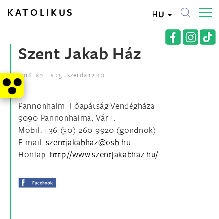
KATOLIKUS
HU
Szent Jakab Ház
2018. április 25., szerda 12:40
Pannonhalmi Főapátság Vendégháza
9090 Pannonhalma, Vár 1.
Mobil: +36 (30) 260-9920 (gondnok)
E-mail:
Honlap:
http://www.szentjakabhaz.hu/