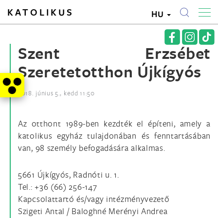
KATOLIKUS
HU
Szent Erzsébet
Szeretetotthon Újkígyós
2018. június 5., kedd 11:50
Az otthont 1989-ben kezdték el építeni, amely a
katolikus egyház tulajdonában és fenntartásában
van, 98 személy befogadására alkalmas.
5661 Újkígyós, Radnóti u. 1.
Tel.: +36 (66) 256-147
Kapcsolattartó és/vagy intézményvezető
Szigeti Antal / Baloghné Merényi Andrea