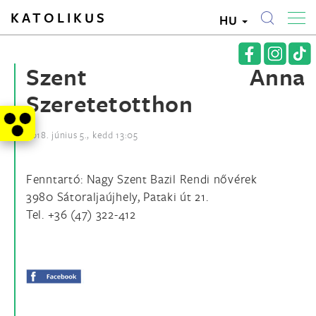
KATOLIKUS
HU
Szent Anna
Szeretetotthon
2018. június 5., kedd 13:05
Fenntartó: Nagy Szent Bazil Rendi nővérek
3980 Sátoraljaújhely, Pataki út 21.
Tel. +36 (47) 322-412