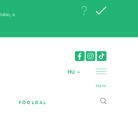
álat, a
HU
Menü
FŐOLDAL