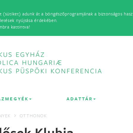
t (sütiket) adunk át a böngészőprogramjának a biztonságos haszn
detések nyújtása érdekében.
mbra kattintva!
ÁZMEGYÉK
ADATTÁR
NYEK
OTTHONOK
dősek Klubja