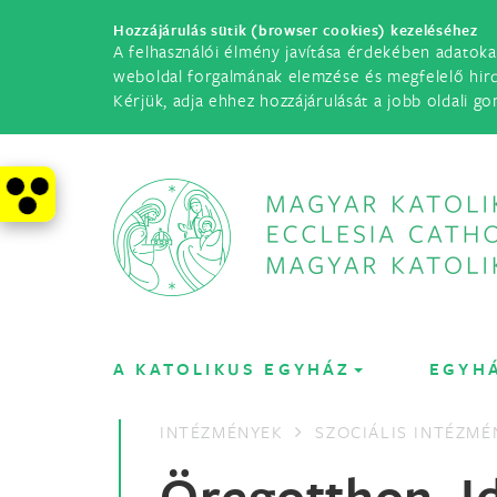
Hozzájárulás sütik (browser cookies) kezeléséhez
A felhasználói élmény javítása érdekében adatoka
weboldal forgalmának elemzése és megfelelő hir
Kérjük, adja ehhez hozzájárulását a jobb oldali go
A KATOLIKUS EGYHÁZ
EGYH
INTÉZMÉNYEK
SZOCIÁLIS INTÉZMÉ
Öregotthon, I