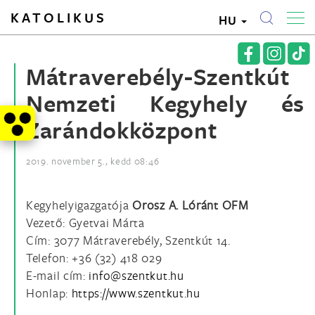
KATOLIKUS
HU
Mátraverebély-Szentkút
Nemzeti Kegyhely és
Zarándokközpont
2019. november 5., kedd 08:46
Kegyhelyigazgatója
Orosz A. Lóránt OFM
Vezető: Gyetvai Márta
Cím: 3077 Mátraverebély, Szentkút 14.
Telefon: +36 (32) 418 029
E-mail cím:
Honlap:
https://www.szentkut.hu