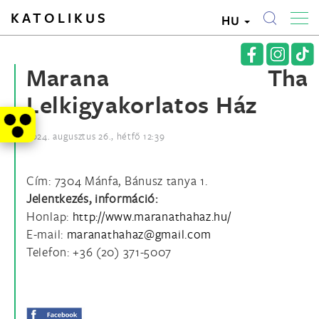
KATOLIKUS
HU
Marana Tha
Lelkigyakorlatos Ház
2024. augusztus 26., hétfő 12:39
Cím: 7304 Mánfa, Bánusz tanya 1.
Jelentkezés, információ:
Honlap:
http://www.maranathahaz.hu/
E-mail:
Telefon: +36 (20) 371-5007