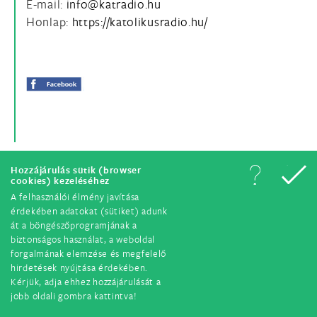
E-mail:
Honlap:
https://katolikusradio.hu/
Hozzájárulás sütik (browser
cookies) kezeléséhez
A felhasználói élmény javítása
© Minden jog fenntartva. 2018.
érdekében adatokat (sütiket) adunk
át a böngészőprogramjának a
biztonságos használat, a weboldal
forgalmának elemzése és megfelelő
hirdetések nyújtása érdekében.
Kérjük, adja ehhez hozzájárulását a
jobb oldali gombra kattintva!