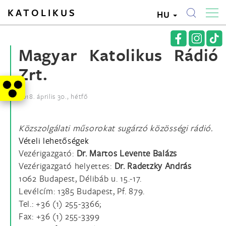
KATOLIKUS
HU
Magyar Katolikus Rádió
Zrt.
2018. április 30., hétfő
Közszolgálati műsorokat sugárzó közösségi rádió.
Vételi lehetőségek
Vezérigazgató:
Dr. Martos Levente Balázs
Vezérigazgató helyettes:
Dr. Radetzky András
1062 Budapest, Délibáb u. 15.-17.
Levélcím: 1385 Budapest, Pf. 879.
Tel.: +36 (1) 255-3366;
Fax: +36 (1) 255-3399