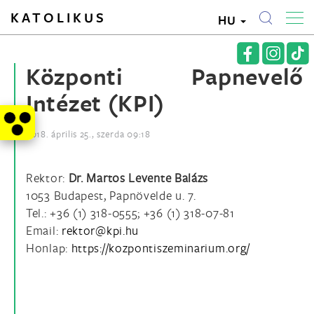
KATOLIKUS
HU
Központi Papnevelő
Intézet (KPI)
2018. április 25., szerda 09:18
Rektor:
Dr. Martos Levente Balázs
1053 Budapest, Papnövelde u. 7.
Tel.: +36 (1) 318-0555; +36 (1) 318-07-81
Email:
Honlap:
https://kozpontiszeminarium.org/