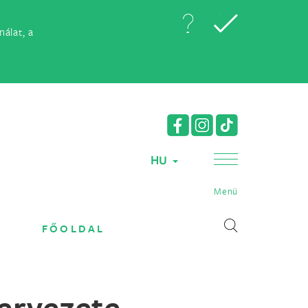
álat, a
HU
Menü
FŐOLDAL
ervezete