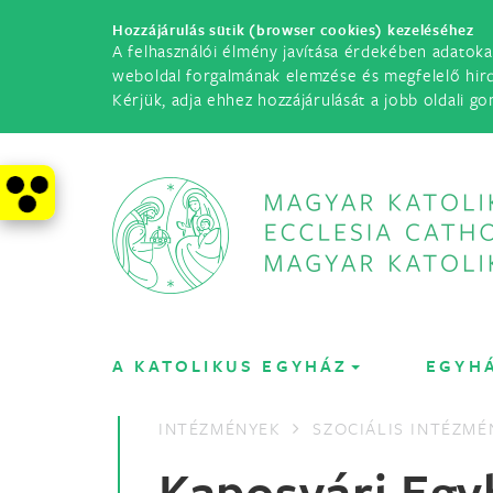
Hozzájárulás sütik (browser cookies) kezeléséhez
A felhasználói élmény javítása érdekében adatoka
weboldal forgalmának elemzése és megfelelő hir
Kérjük, adja ehhez hozzájárulását a jobb oldali go
A KATOLIKUS EGYHÁZ
EGYH
INTÉZMÉNYEK
SZOCIÁLIS INTÉZMÉ
Kaposvári Egy