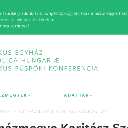
t (sütiket) adunk át a böngészőprogramjának a biztonságos haszn
detések nyújtása érdekében.
mbra kattintva!
ÁZMEGYÉK
ADATTÁR
NYEK
EGYHÁZMEGYEI KARITÁSZ KÖZPONTOK
házmegye Karitász Sz