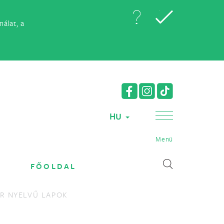
álat, a
HU
Menü
FŐOLDAL
R NYELVŰ LAPOK