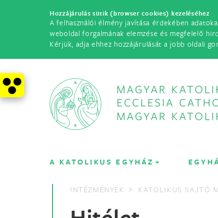
Hozzájárulás sütik (browser cookies) kezeléséhez
A felhasználói élmény javítása érdekében adatoka
weboldal forgalmának elemzése és megfelelő hir
Kérjük, adja ehhez hozzájárulását a jobb oldali go
A KATOLIKUS EGYHÁZ
EGYH
INTÉZMÉNYEK
KATOLIKUS SAJTÓ
Hitélet