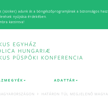
t (sütiket) adunk át a böngészőprogramjának a biztonságos haszn
detések nyújtása érdekében.
mbra kattintva!
ÁZMEGYÉK
ADATTÁR
 MAGYARORSZÁGON
HATÁRON TÚL MEGJELENŐ MAGYA