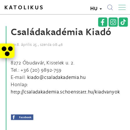
KATOLIKUS
HU
Családakadémia Kiadó
2018. április 25., szerda 08:46
8272 Óbudavár, Kistelek u. 2.
Tel.: +36 (20) 9892-759
E-mail:
Honlap:
http://csaladakademia.schoenstatt.hu/kiadvanyok