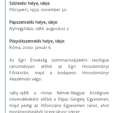
Születési helye, ideje:
Pócspetri, 1959. november 30.
Papszentelés helye, ideje:
Nyíregyháza, 1986. augusztus 2.
Püspökszentelés helye, ideje:
Róma, 2000. január 6.
Az Egri Érsekség szeminaristájaként teológiai
tanulmányait előbb az Egri Hittudományi
Főiskolán, majd a budapesti Hittudományi
Akadémián végzi.
1983-1988: a római Német-Magyar Kollégium
növendékeként előbb a Pápai Gergely Egyetemen,
majd pedig az Alfonsiana Egyetemen tanul, ahol
morálteológiából licenciátust szerez.