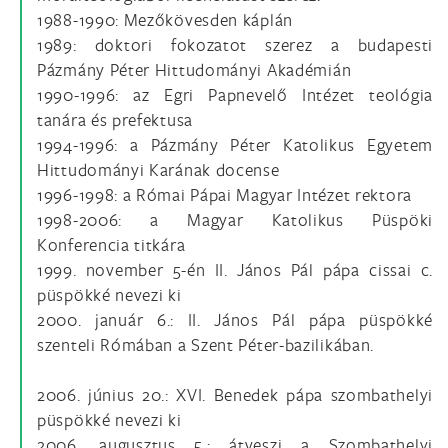
1988-1990: Mezőkövesden káplán
1989: doktori fokozatot szerez a budapesti
Pázmány Péter Hittudományi Akadémián
1990-1996: az Egri Papnevelő Intézet teológia
tanára és prefektusa
1994-1996: a Pázmány Péter Katolikus Egyetem
Hittudományi Karának docense
1996-1998: a Római Pápai Magyar Intézet rektora
1998-2006: a Magyar Katolikus Püspöki
Konferencia titkára
1999. november 5-én II. János Pál pápa cissai c.
püspökké nevezi ki
2000. január 6.: II. János Pál pápa püspökké
szenteli Rómában a Szent Péter-bazilikában.
2006. június 20.: XVI. Benedek pápa szombathelyi
püspökké nevezi ki
2006. augusztus 5.: átveszi a Szombathelyi