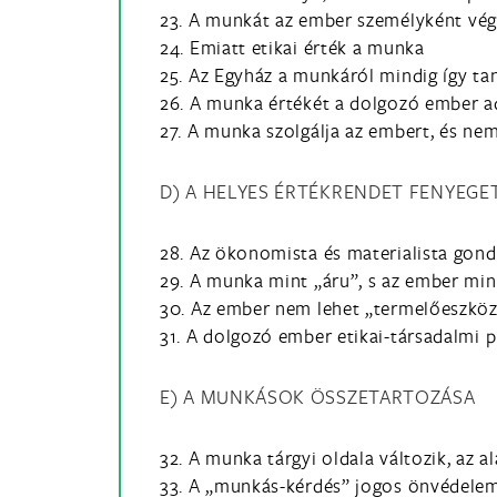
23. A munkát az ember személyként vég
24. Emiatt etikai érték a munka
25. Az Egyház a munkáról mindig így tan
26. A munka értékét a dolgozó ember a
27. A munka szolgálja az embert, és ne
D) A HELYES ÉRTÉKRENDET FENYEGE
28. Az ökonomista és materialista go
29. A munka mint „áru”, s az ember mi
30. Az ember nem lehet „termelőeszkö
31. A dolgozó ember etikai-társadalmi 
E) A MUNKÁSOK ÖSSZETARTOZÁSA
32. A munka tárgyi oldala változik, az 
33. A „munkás-kérdés” jogos önvédelem