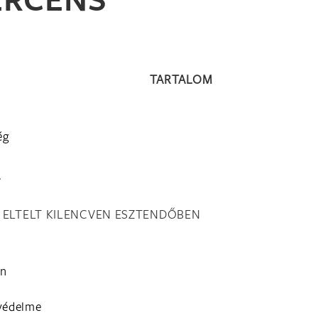
TARTALOM
ég
A
 ELTELT KILENCVEN ESZTENDŐBEN
an
 védelme