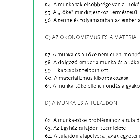
54. A munkának elsőbbsége van a „tők
55. A „tőke” mindig eszköz természetű
56. A termelés folyamatában az ember a
C) AZ ÖKONOMIZMUS ÉS A MATERIA
57. A munka és a tőke nem ellentmond
58. A dolgozó ember a munka és a tőke
59. E kapcsolat felbomlott
60. A materializmus kibontakozása
61. A munka-tőke ellentmondás a gyakor
D) A MUNKA ÉS A TULAJDON
62. A munka-tőke problémához a tulajdo
63. Az Egyház tulajdon-szemlélete
64. A tulajdon alapelve: a javak egyete