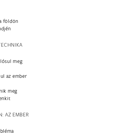
a földön
ndjén
TECHNIKA
alósul meg
nul az ember
enik meg
enkit
N: AZ EMBER
obléma