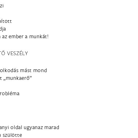
zi
ított
dja
m az ember a munkát!
TŐ VESZÉLY
ndolkodás mást mond
nt „munkaerő”
z
probléma
alanyi oldal ugyanaz marad
 szülötte