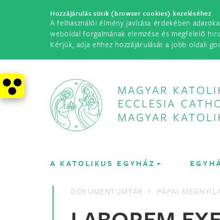
Hozzájárulás sütik (browser cookies) kezeléséhez
A felhasználói élmény javítása érdekében adatoka
weboldal forgalmának elemzése és megfelelő hir
Kérjük, adja ehhez hozzájárulását a jobb oldali go
A KATOLIKUS EGYHÁZ
EGYH
DOKUMENTUMTÁR
PÁPAI MEGNYI
LABOREM EX