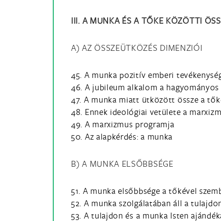
III. A MUNKA ÉS A TŐKE KÖZÖTTI 
A) AZ ÖSSZEÜTKÖZÉS DIMENZIÓI
45. A munka pozitív emberi tevékenysé
46. A jubileum alkalom a hagyományos ta
47. A munka miatt ütközött össze a tő
48. Ennek ideológiai vetülete a marxizm
49. A marxizmus programja
50. Az alapkérdés: a munka
B) A MUNKA ELSŐBBSÉGE
51. A munka elsőbbsége a tőkével szem
52. A munka szolgálatában áll a tulajdo
53. A tulajdon és a munka Isten ajándék