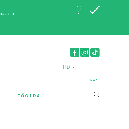
álat, a
HU
Menü
FŐOLDAL