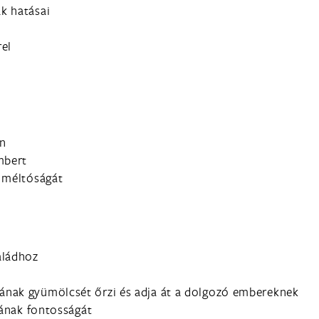
k hatásai
el
an
mbert
r méltóságát
aládhoz
ának gyümölcsét őrzi és adja át a dolgozó embereknek
lának fontosságát