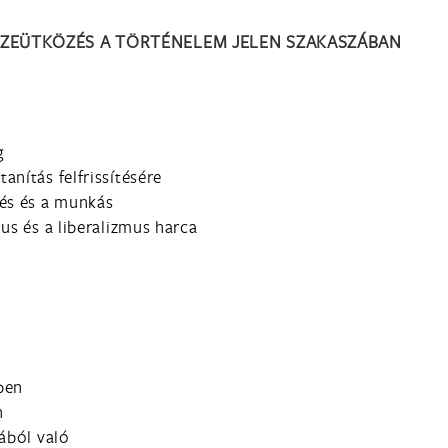
ÖSSZEÜTKÖZÉS A TÖRTÉNELEM JELEN SZAKASZÁBAN
g
nítás felfrissítésére
kés és a munkás
us és a liberalizmus harca
ben
n
ából való