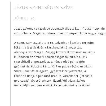
JÉZUS SZENTSÉGES SZÍVE
JÚNIUS 16.
Jézus szívének tisztelete dogmatikailag a Szentírásra megy viss
szimbóluma. Magát az Istenembert ünnepeljük, de úgy, ahogy sz
A Szent Szív tisztelete a 16. században kezdett terjedni,
főként a jezsuiták és a karthauziak támogatták.
Alacoque Szt Margit 1673-75 közötti látomásaiban Jézus
különösen az emberi hálátlanságot fájlalta, s a Szív
tisztelőitől engesztelést, a hónap első péntekjén
gyónást és áldozást kért. IX. Pius pápa 1856-ban Jézus
Szíve ünnepét az egész Egyházra kiterjesztette. A
főünnep napja a pünkösd utáni 2. vasárnapot (Úrnapja
nyolcadát) követő péntek. Ezenkívül Jézus Szívét
ünnepeljük minden elsőpénteken, és június havában.