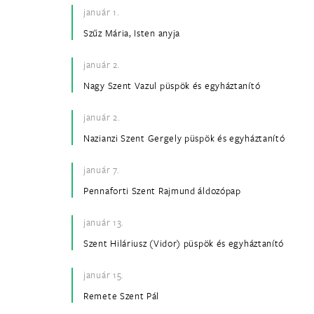
január 1.
Szűz Mária, Isten anyja
január 2.
Nagy Szent Vazul püspök és egyháztanító
január 2.
Nazianzi Szent Gergely püspök és egyháztanító
január 7.
Pennaforti Szent Rajmund áldozópap
január 13.
Szent Hiláriusz (Vidor) püspök és egyháztanító
január 15.
Remete Szent Pál