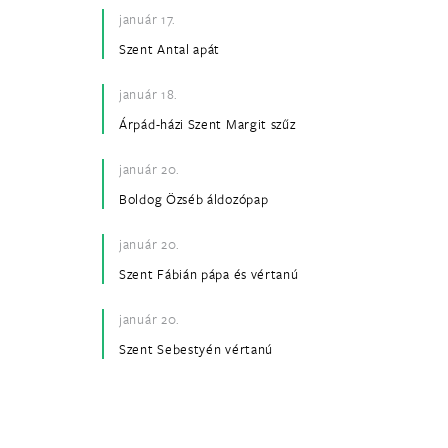
január 17.
Szent Antal apát
január 18.
Árpád-házi Szent Margit szűz
január 20.
Boldog Özséb áldozópap
január 20.
Szent Fábián pápa és vértanú
január 20.
Szent Sebestyén vértanú
január 21.
Szent Ágnes szűz és vértanú