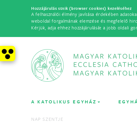
Hozzájárulás sütik (browser cookies) kezeléséhez
A felhasználói élmény javítása érdekében adatoka
weboldal forgalmának elemzése és megfelelő hir
Kérjük, adja ehhez hozzájárulását a jobb oldali go
A KATOLIKUS EGYHÁZ
EGYH
NAP SZENTJE