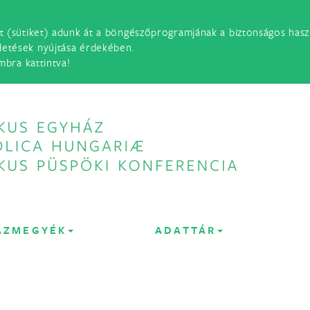
t (sütiket) adunk át a böngészőprogramjának a biztonságos haszn
detések nyújtása érdekében.
mbra kattintva!
ÁZMEGYÉK
ADATTÁR