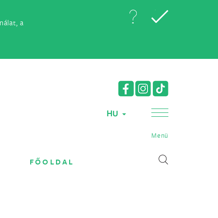
álat, a
HU
Menü
FŐOLDAL