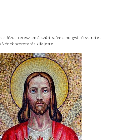
za: Jézus kereszten átszúrt szíve a megváltó szeretet
ívének szeretetét kifejezte.