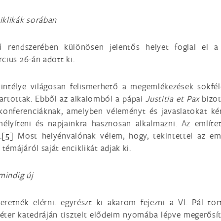
iklikák sorában
ű rendszerében különösen jelentős helyet foglal el a
cius 26-án adott ki.
kintélye világosan felismerhető a megemlékezések sokfé
tartottak. Ebből az alkalomból a pápai
Justitia et
Pax
bizot
onferenciáknak, amelyben véleményt és javaslatokat kért
lmélyíteni és napjainkra hasznosan alkalmazni. Az említ
.
[5]
Most helyénvalónak vélem, hogy, tekintettel az emlí
témájáról saját enciklikát adjak ki.
mindig új
zeretnék elérni: egyrészt ki akarom fejezni a VI. Pál t
Péter katedráján tisztelt elődeim nyomába lépve megerősíte