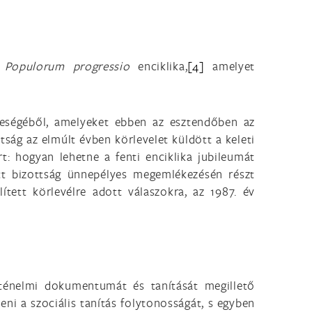
Populorum progressio
enciklika,
[4]
amelyet
leségéből, amelyeket ebben az esztendőben az
tság az elmúlt évben körlevelet küldött a keleti
: hogyan lehetne a fenti enciklika jubileumát
ett bizottság ünnepélyes megemlékezésén részt
tett körlevélre adott válaszokra, az 1987. év
örténelmi dokumentumát és tanítását megillető
ni a szociális tanítás folytonosságát, s egyben