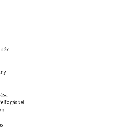
adék
ány
lása
felfogásbeli
an
us