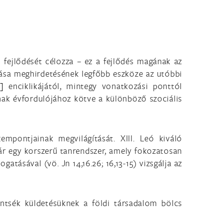
 fejlődését célozza – ez a fejlődés magának az
tása meghirdetésének legfőbb eszköze az utóbbi
1]
enciklikájától, mintegy vonatkozási ponttól
nak évfordulójához kötve a különböző szociális
empontjainak megvilágítását. XIII. Leó kiváló
mmár egy korszerű tanrendszer, amely fokozatosan
gatásával (vö. Jn 14,16.26; 16,13-15) vizsgálja az
intsék küldetésüknek a földi társadalom bölcs