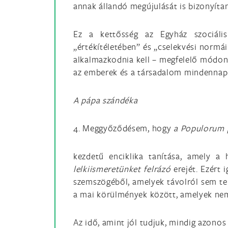
annak állandó megújulását is bizonyíta
Ez a kettősség az Egyház szociális
„értékítéletében” és „cselekvési normái
alkalmazkodnia kell – megfelelő módon
az emberek és a társadalom mindennapi 
A pápa szándéka
4. Meggyőződésem, hogy
a Populorum 
kezdetű enciklika tanítása, amely a
lelkiismeretünket felrázó
erejét. Ezért 
szemszögéből, amelyek távolról sem te
a mai körülmények között, amelyek nem 
Az idő, amint jól tudjuk, mindig azonos