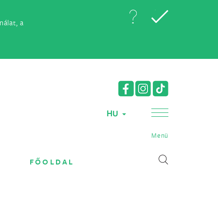
álat, a
HU
Menü
FŐOLDAL