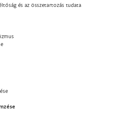
méltóság és az összetartozás tudata
mizmus
se
lése
emzése