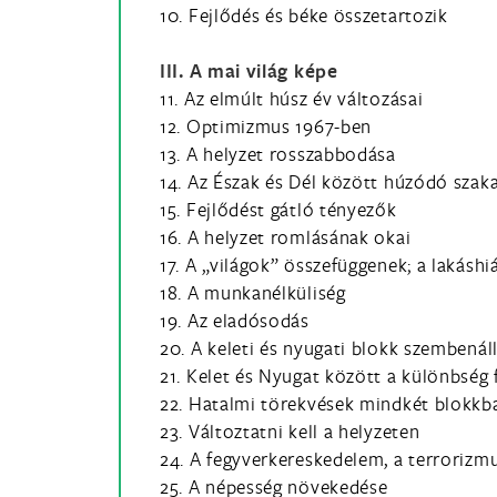
10. Fejlődés és béke összetartozik
III. A mai világ képe
11. Az elmúlt húsz év változásai
12. Optimizmus 1967-ben
13. A helyzet rosszabbodása
14. Az Észak és Dél között húzódó szak
15. Fejlődést gátló tényezők
16. A helyzet romlásának okai
17. A „világok” összefüggenek; a lakáshi
18. A munkanélküliség
19. Az eladósodás
20. A keleti és nyugati blokk szembenál
21. Kelet és Nyugat között a különbség 
22. Hatalmi törekvések mindkét blokkb
23. Változtatni kell a helyzeten
24. A fegyverkereskedelem, a terrorizm
25. A népesség növekedése