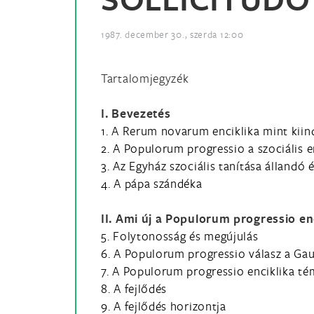
1987. december 30., szerda 12:00
Tartalomjegyzék
I. Bevezetés
1. A Rerum novarum enciklika mint kiin
2. A Populorum progressio a szociális e
3. Az Egyház szociális tanítása állandó 
4. A pápa szándéka
II. Ami új a Populorum progressio en
5. Folytonosság és megújulás
6. A Populorum progressio válasz a Ga
7. A Populorum progressio enciklika té
8. A fejlődés
9. A fejlődés horizontja