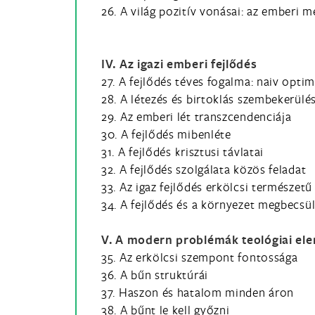
26. A világ pozitív vonásai: az emberi 
IV. Az igazi emberi fejlődés
27. A fejlődés téves fogalma: naiv opti
28. A létezés és birtoklás szembekerülé
29. Az emberi lét transzcendenciája
30. A fejlődés mibenléte
31. A fejlődés krisztusi távlatai
32. A fejlődés szolgálata közös feladat
33. Az igaz fejlődés erkölcsi természetű
34. A fejlődés és a környezet megbecsü
V. A modern problémák teológiai el
35. Az erkölcsi szempont fontossága
36. A bűn struktúrái
37. Haszon és hatalom minden áron
38. A bűnt le kell győzni