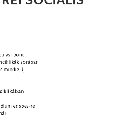
dulási pont
nciklikák sorában
és mindig új
ciklikában
udium et spes-re
mái