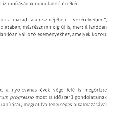
yház tanításának maradandó értékét.
os marad alapeszméjében, „vezérelveiben”,
olatában; másrészt mindig új is, mert állandóan
állandóan változó eseményekhez, amelyek között
t, a nyolcvanas évek vége felé is megőrizte
rum progressio
most is időszerű gondolatainak
tanítását, megtoldva lehetséges alkalmazásával