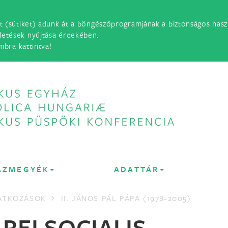
t (sütiket) adunk át a böngészőprogramjának a biztonságos haszn
detések nyújtása érdekében.
mbra kattintva!
ÁZMEGYÉK
ADATTÁR
LATKOZÁSOK
II. JÁNOS PÁL PÁPA (1978-2005)
REI SOCIALIS