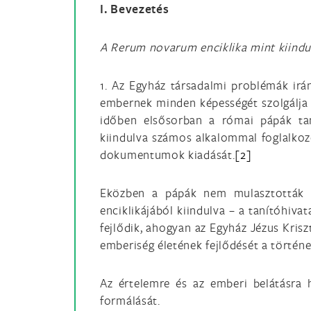
I. Bevezetés
A Rerum novarum enciklika mint kiindu
1. Az Egyház társadalmi problémák irán
embernek minden képességét szolgálja 
időben elsősorban a római pápák tan
kiindulva számos alkalommal foglalkozo
dokumentumok kiadását.
[2]
Eközben a pápák nem mulasztották el 
enciklikájából kiindulva – a tanítóhiva
fejlődik, ahogyan az Egyház Jézus Krisz
emberiség életének fejlődését a történ
Az értelemre és az emberi belátásra 
formálását.