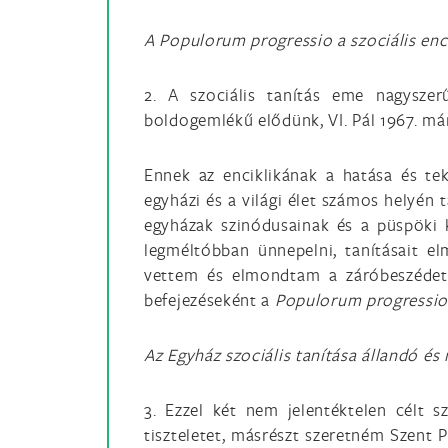
A Populorum progressio a szociális enc
2. A szociális tanítás eme nagyszer
boldogemlékű elődünk, VI. Pál 1967. már
Ennek az enciklikának a hatása és te
egyházi és a világi élet számos helyén 
egyházak szinódusainak és a püspöki k
legméltóbban ünnepelni, tanításait e
vettem és elmondtam a záróbeszédet
befejezéseként a
Populorum progressio
Az Egyház szociális tanítása állandó és 
3. Ezzel két nem jelentéktelen célt s
tiszteletet, másrészt szeretném Szent 