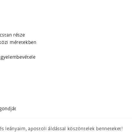
lcstan része
tközi méretekben
figyelembevétele
 gondját
 és leányaim, apostoli áldással köszöntelek benneteket!