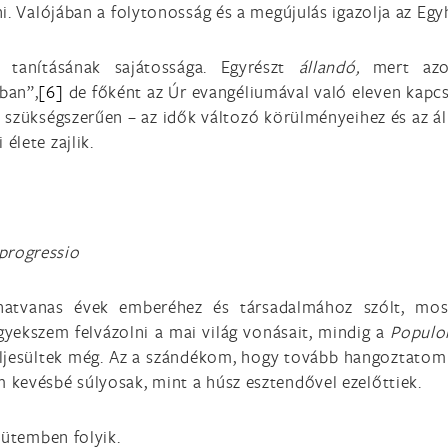
ni. Valójában a folytonosság és a megújulás igazolja az Eg
 tanításának sajátossága. Egyrészt
állandó,
mert azon
ban”,
[6]
de főként az Úr evangéliumával való eleven kapcs
 szükségszerűen – az idők változó körülményeihez és az 
élete zajlik.
progressio
 hatvanas évek emberéhez és társadalmához szólt, mos
igyekszem felvázolni a mai világ vonásait, mindig a
Populo
ljesültek még. Az a szándékom, hogy tovább hangoztatom 
kevésbé súlyosak, mint a húsz esztendővel ezelőttiek.
 ütemben folyik.