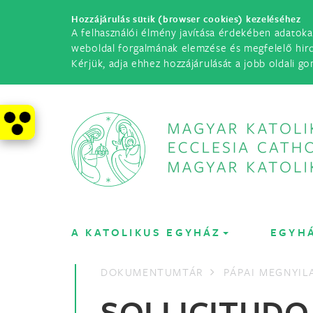
Hozzájárulás sütik (browser cookies) kezeléséhez
A felhasználói élmény javítása érdekében adatoka
weboldal forgalmának elemzése és megfelelő hir
Kérjük, adja ehhez hozzájárulását a jobb oldali go
A KATOLIKUS EGYHÁZ
EGYH
DOKUMENTUMTÁR
PÁPAI MEGNYI
SOLLICITUDO 