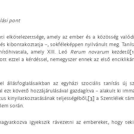
lási pont
ti elkötelezettsége, amely az ember és a közösség valódi
és kibontakoztatja –, sokféleképpen nyilvánult meg. Taní
ítóhivatala, amely XIII. Leó
Rerum novarum
kezdetű
[
tt ezzel a kérdéssel, nemegyszer ennek az első encikliká
állásfoglalásaikban az egyházi szociális tanítás új sz
tal ezt követő hozzájárulásával gazdagítva – alakult ki i
tus kinyilatkoztatásának teljességéből,
[3]
a Szentlélek támo
elem során.
hagyatkozva igyekszik rávezetni az embereket, hogy tek