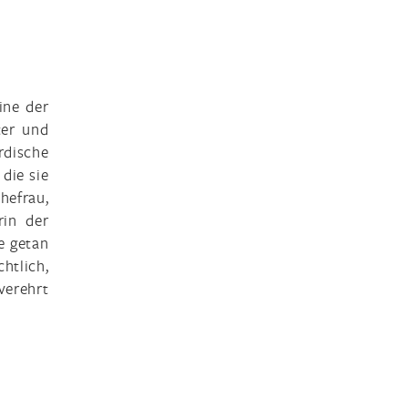
ine der
ter und
rdische
 die sie
Ehefrau,
rin der
e getan
htlich,
verehrt