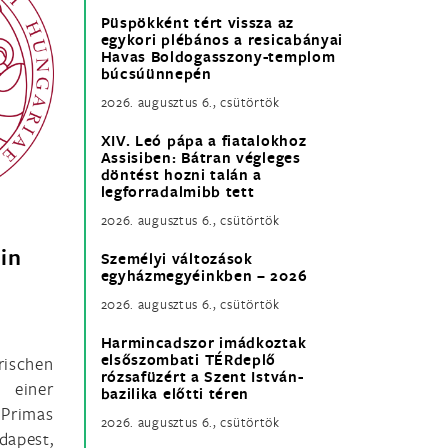
Püspökként tért vissza az
egykori plébános a resicabányai
Havas Boldogasszony-templom
búcsúünnepén
2026. augusztus 6., csütörtök
XIV. Leó pápa a fiatalokhoz
Assisiben: Bátran végleges
döntést hozni talán a
legforradalmibb tett
2026. augusztus 6., csütörtök
in
Személyi változások
egyházmegyéinkben – 2026
2026. augusztus 6., csütörtök
Harmincadszor imádkoztak
elsőszombati TÉRdeplő
rischen
rózsafüzért a Szent István-
 einer
bazilika előtti téren
 Primas
2026. augusztus 6., csütörtök
apest,