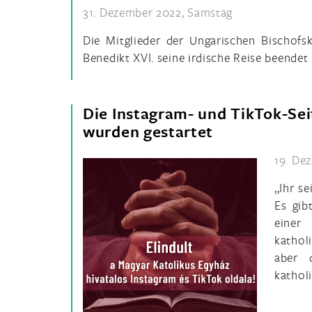
31. Dezember 2022, Samstag
Die Mitglieder der Ungarischen Bischofsk
Benedikt XVI. seine irdische Reise beende
Die Instagram- und TikTok-Sei
wurden gestartet
19. De
,,Ihr s
Es gib
einer
kathol
aber 
kathol