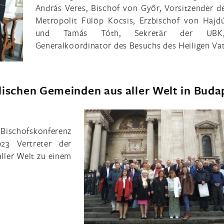
András Veres, Bischof von Győr, Vorsitzender d
Metropolit Fülöp Kocsis, Erzbischof von Hajd
und Tamás Tóth, Sekretär der UBK
Generalkoordinator des Besuchs des Heiligen Vat
lischen Gemeinden aus aller Welt in Buda
Bischofskonferenz
3 Vertreter der
ller Welt zu einem