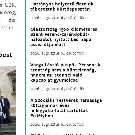
Hátrányos helyzetű fiatalok
er UBK,
táboroztak Kürtöspusztán
údorog,
2026. augusztus 6., csütörtök
, der
ers in
Olaszország 1500 kilométeres
Szent Ferenc-zarándokút-
hálózatot nyitott Leó pápa
assisi útja előtt
pest
2026. augusztus 6., csütörtök
Varga László püspök Pécsen: A
szentség nem a bűntelenség,
hanem az Istennel való
kapcsolat gyümölcse
2026. augusztus 6., csütörtök
A Szociális Testvérek Társasága
kültagjainak éves
lelkigyakorlatát tartották
Erdélyben
2026. augusztus 6., csütörtök