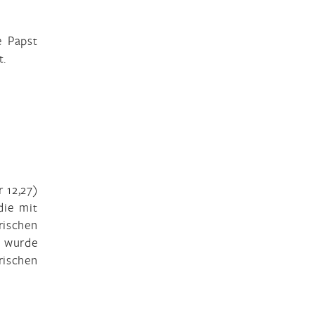
e Papst
t.
r 12,27)
die mit
ischen
2 wurde
ischen