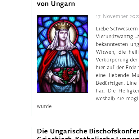
von Ungarn
17. November 202
Liebe Schwestern
Vierundzwanzig Ja
bekanntesten ung
Witwen, die heil
Verkörperung der a
hier auf der Erde 
eine liebende Mu
Bedürftigen. Eine
hat. Die Heiligke
weshalb sie mögl
wurde.
Die Ungarische Bischofskonfer
Griechisch-Katholische Lyzeum