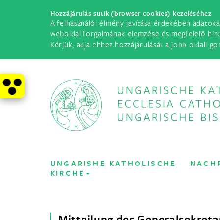
Hozzájárulás sütik (browser cookies) kezeléséhez
A felhasználói élmény javítása érdekében adatoka
weboldal forgalmának elemzése és megfelelő hir
Kérjük, adja ehhez hozzájárulását a jobb oldali go
UNGARISHE KATHOLISCHE
NACH
KIRCHE
Mitteilung des Generalsekreta