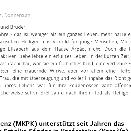
2, Donnerstag
 und Brüder!
hre - das ist weniger als ein ganzes Leben, mehr hatte e
arischen Heiligen, das Vorbild für junge Menschen, Müt
ige Elisabeth aus dem Hause Árpád, nicht. Doch die i
ktiven Liebe lebte ein erfülltes Leben. In der kurzen Zeit,
verbracht hat, war sie ein fröhliches Kind, eine verliebte 
tter, eine trauernde Witwe, aber vor allem eine Helfe
 Frau, die mit Überzeugung und voller Hingabe das Richtig
it ihres Lebens war für ihre Zeitgenossen ganz offensic
icherweise schon drei Jahre nach ihrem Tod als Heilige 
enz (MKPK) unterstützt seit Jahren das
 Sztojka Sándor in Karácsfalva (Karačín)