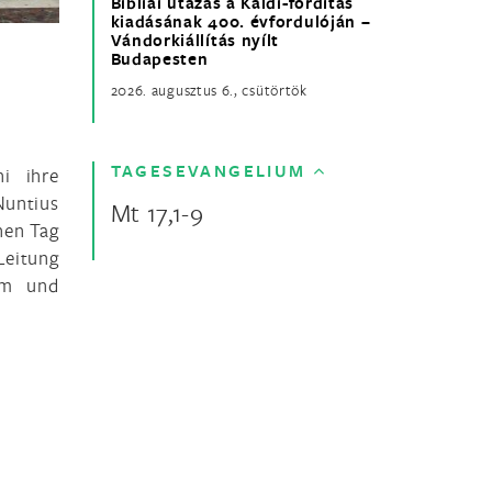
Bibliai utazás a Káldi-fordítás
kiadásának 400. évfordulóján –
Vándorkiállítás nyílt
Budapesten
2026. augusztus 6., csütörtök
TAGESEVANGELIUM
i ihre
Nuntius
Mt 17,1-9
nen Tag
Leitung
om und
d