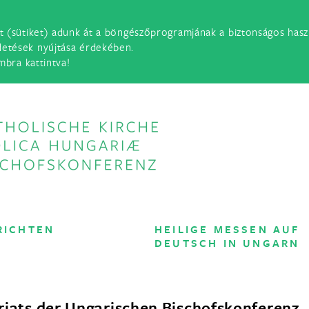
t (sütiket) adunk át a böngészőprogramjának a biztonságos haszn
detések nyújtása érdekében.
mbra kattintva!
RICHTEN
HEILIGE MESSEN AUF
DEUTSCH IN UNGARN
riats der Ungarischen Bischofskonferenz