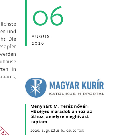
06
ichste
len und
AUGUST
ht. Die
2026
esopfer
werden
Zuhause
ften in
taates,
Menyhárt M. Teréz nővér:
Hűséges maradok ahhoz az
úthoz, amelyre meghívást
kaptam
2026. augusztus 6., csütörtök